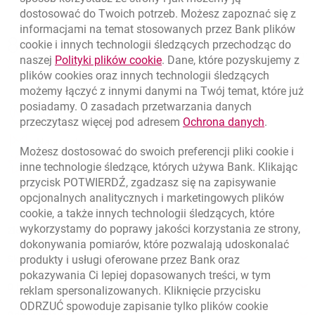
dostosować do Twoich potrzeb. Możesz zapoznać się z
informacjami na temat stosowanych przez Bank plików
Nawigacja dolna
801 331 331
cookie
i innych technologii śledzących przechodząc do
Zadzwoń do nas
Migam
link otwiera się w nowym oknie
naszej
Polityki plików
cookie
. Dane, które pozyskujemy z
(+48) 22 598 40 40
plików
cookies
oraz innych technologii śledzących
możemy łączyć z innymi danymi na Twój temat, które już
posiadamy. O zasadach przetwarzania danych
otwiera się w nowej karcie
Znajdź placówkę lub bankomat
link otwie
przeczytasz więcej pod adresem
Ochrona danych
.
otwiera się w nowej karcie
Napisz do nas
Możesz dostosować do swoich preferencji pliki
cookie
i
otwiera się w nowej karcie
inne technologie śledzące, których używa Bank. Klikając
Oceń nas
przycisk POTWIERDŹ, zgadzasz się na zapisywanie
opcjonalnych analitycznych i marketingowych plików
cookie
, a także innych technologii śledzących, które
wykorzystamy do poprawy jakości korzystania ze strony,
Złóż wniosek przez internet
dokonywania pomiarów, które pozwalają udoskonalać
Skontaktuj się ze Specjalistą
produkty i usługi oferowane przez Bank oraz
pokazywania Ci lepiej dopasowanych treści, w tym
O banku
reklam spersonalizowanych. Kliknięcie przycisku
ODRZUĆ spowoduje zapisanie tylko plików
cookie