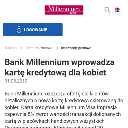
Bank Millennium homepage
E
SZUKAJ
z
LOGOWANIE
Banku i ład korporacyjny
Relacje Inwestorskie
Kariera
O Banku
Centrum Prasowe
Informacje prasowe
Bank Millennium wprowadza
kartę kredytową dla kobiet
31.05.2010
Bank Millennium rozszerza ofertę dla klientów
detalicznych o nową kartę kredytową skierowaną do
kobiet. Karta kredytowa Millennium Visa Impresja
zapewnia 5% zwrot wartości transakcji dokonanych
kartą w placówkach handlowych wszystkich
Partnerów programu, którymi jest ponad 20