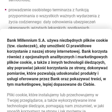
prowadzenie osobistego terminarza z funkcją
przypominania o wszystkich ważnych wydarzenia z
życia codziennego: daty odnowienia ubezpieczeń
okresowych, wizytach lekarskich, spotkaniach
biznesowych, datach imienin i urodzin członków rodziny,
przeglądach samochodu, terminach złożenia
Bank Millennium S.A. używa niezbędnych plików
cookie
(tzw. ciasteczek), aby umożliwić Ci prawidłowe
dokumentów (PITy, zaświadczenia etc.)
korzystanie z naszej strony internetowej. Bank korzysta
concierge dla kobiet umożliwiające m.in.
również z opcjonalnych analitycznych i marketingowych
zorganizowanie opiekunki do dziecka, umówienie wizyty
plików cookie, a także z innych technologii śledzących,
aby poprawiać jakość korzystania ze strony, dokonywać
u stylisty, wizażysty, fryzjera, organizację rezerwacji
pomiarów, które pozwalają udoskonalać produkty i
karnetów w klubach fitness, dostarczanie bieżących
usługi oferowane przez Bank oraz pokazywać treści, w
informacji na temat imprez i warsztatów dedykowanych
tym marketingowe, lepiej dopasowane do Ciebie.
kobietom.
Pliki
cookie
, które instalujemy lub przechowujemy w
Powrót do listy
Twojej przeglądarce, a także wykorzystywane inne
technologie śledzące, pomagają nam zrozumieć, w jaki
sposób korzystasz ze strony i jak możemy ją