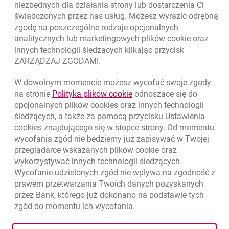
Odpowiedzialny biznes
niezbędnych dla działania strony lub dostarczenia Ci
świadczonych przez nas usług. Możesz wyrazić odrębną
Regulacje zewnętrzne
zgodę na poszczególne rodzaje opcjonalnych
analitycznych lub marketingowych plików
cookie
oraz
innych technologii śledzących klikając przycisk
Kursy wymiany walut
ZARZĄDZAJ ZGODAMI.
WALUTA
KUPNO
SPRZEDAŻ
W dowolnym momencie możesz wycofać swoje zgody
Kursy wymiany walut. Data aktualizacji: 6.08.2026, 12:54:32
link otwiera się w nowym o
na stronie
Polityka plików
cookie
odnoszące się do
EUR
4.1358
4.4581
opcjonalnych plików
cookies
oraz innych technologii
USD
3.5845
3.8639
śledzących, a także za pomocą przycisku Ustawienia
cookies
znajdującego się w stopce strony. Od momentu
CHF
4.4248
4.7696
wycofania zgód nie będziemy już zapisywać w Twojej
GBP
4.8262
5.2023
przeglądarce wskazanych plików
cookie
oraz
wykorzystywać innych technologii śledzących.
k
6.08.2026, 12:54:32
Zobacz wszystkie
Wycofanie udzielonych zgód nie wpływa na zgodność z
prawem przetwarzania Twoich danych pozyskanych
przez Bank, którego już dokonano na podstawie tych
zgód do momentu ich wycofania.
otwiera się w nowej karcie
otwiera 
Ochrona danych
Ustawienia
cookies
Zastrzeżenia prawne
otwiera się w nowej karcie
Mapa strony