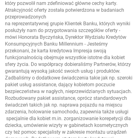
który pozwolił nam zdefiniować główne cechy karty.
Atrakcyjność oferty została potwierdzona w badaniach
przeprowadzonych
na reprezentatywnej grupie Klientek Banku, których wyniki
posłużyły nam do przygotowania szczegółów oferty
-
mówi Honorata Byczyńska, Dyrektor Wydziału Kredytów
Konsumpcyjnych Banku Millennium -
Jesteśmy
przekonani, że karta kredytowa Impresja swoją
funkcjonalnością obejmuje wszystkie istotne dla kobiet
sfery życia. Do współpracy dobieraliśmy Partnerów, którzy
gwarantują wysoką jakość swoich usług i produktów.
Zadbaliśmy o dodatkowe świadczenia takie jak np. szeroki
pakiet usług assistance, dający kobietom poczucie
bezpieczeństwa w nagłych, nieprzewidzianych sytuacjach.
Rozbudowany pakiet assistance, oprócz standardowych
świadczeń takich jak np. naprawa pojazdu na miejscu
zdarzenia, holowanie samochodu, zapewnia także usługi
specjalnie dla kobiet m.in. zorganizowanie korepetycji dla
dziecka, umówienie wizyty w gabinetach kosmetycznych
czy też pomoc specjalisty w zakresie montażu urządzeń