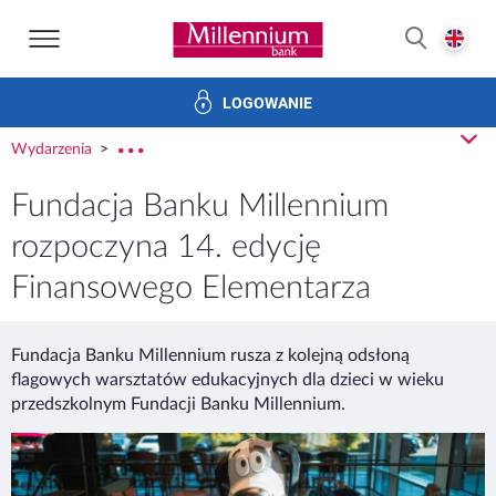
Strona główna Bank Millennium
E
SZUKAJ
LOGOWANIE
Banku i ład korporacyjny
Relacje Inwestorskie
Kariera
z
Wydarzenia
rozw
Fundacja Banku Millennium
rozpoczyna 14. edycję
Finansowego Elementarza
Fundacja Banku Millennium rusza z kolejną odsłoną
flagowych warsztatów edukacyjnych dla dzieci w wieku
przedszkolnym Fundacji Banku Millennium.