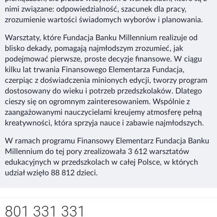
nimi związane: odpowiedzialność, szacunek dla pracy,
zrozumienie wartości świadomych wyborów i planowania.
Warsztaty, które Fundacja Banku Millennium realizuje od
Bank Millennium S.A. używa niezbędnych plików
cookie
blisko dekady, pomagają najmłodszym zrozumieć, jak
(tzw. ciasteczek), aby umożliwić Ci prawidłowe
podejmować pierwsze, proste decyzje finansowe. W ciągu
korzystanie z naszej strony internetowej. Bank korzysta
kilku lat trwania Finansowego Elementarza Fundacja,
również z opcjonalnych analitycznych i marketingowych
czerpiąc z doświadczenia minionych edycji, tworzy program
plików cookie, a także z innych technologii śledzących,
dostosowany do wieku i potrzeb przedszkolaków. Dlatego
aby poprawiać jakość korzystania ze strony, dokonywać
cieszy się on ogromnym zainteresowaniem. Wspólnie z
pomiarów, które pozwalają udoskonalać produkty i
zaangażowanymi nauczycielami kreujemy atmosferę pełną
usługi oferowane przez Bank oraz pokazywać treści, w
kreatywności, która sprzyja nauce i zabawie najmłodszych.
tym marketingowe, lepiej dopasowane do Ciebie.
W ramach programu Finansowy Elementarz Fundacja Banku
Millennium do tej pory zrealizowała 3 612 warsztatów
Pliki
cookie
, które instalujemy lub przechowujemy w
edukacyjnych w przedszkolach w całej Polsce, w których
Twojej przeglądarce, a także wykorzystywane inne
udział wzięło 88 812 dzieci.
technologie śledzące, pomagają nam zrozumieć, w jaki
sposób korzystasz ze strony i jak możemy ją
dostosować do Twoich potrzeb. Możesz zapoznać się z
Nawigacja dolna
informacjami na temat stosowanych przez Bank plików
801 331 331
Zadzwoń do nas