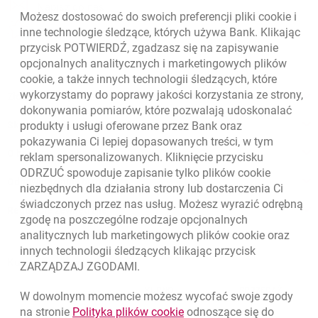
otwiera się w nowej karcie
Napisz do nas
Możesz dostosować do swoich preferencji pliki
cookie
i
otwiera się w nowej karcie
inne technologie śledzące, których używa Bank. Klikając
Oceń nas
przycisk POTWIERDŹ, zgadzasz się na zapisywanie
opcjonalnych analitycznych i marketingowych plików
cookie
, a także innych technologii śledzących, które
wykorzystamy do poprawy jakości korzystania ze strony,
Złóż wniosek przez internet
dokonywania pomiarów, które pozwalają udoskonalać
Skontaktuj się ze Specjalistą
produkty i usługi oferowane przez Bank oraz
pokazywania Ci lepiej dopasowanych treści, w tym
O banku
reklam spersonalizowanych. Kliknięcie przycisku
ODRZUĆ spowoduje zapisanie tylko plików
cookie
Odpowiedzialny biznes
niezbędnych dla działania strony lub dostarczenia Ci
świadczonych przez nas usług. Możesz wyrazić odrębną
Regulacje zewnętrzne
zgodę na poszczególne rodzaje opcjonalnych
analitycznych lub marketingowych plików
cookie
oraz
innych technologii śledzących klikając przycisk
Kursy wymiany walut
ZARZĄDZAJ ZGODAMI.
WALUTA
KUPNO
SPRZEDAŻ
W dowolnym momencie możesz wycofać swoje zgody
Kursy wymiany walut. Data aktualizacji: 7.08.2026, 12:53:25
link otwiera się w nowym o
na stronie
Polityka plików
cookie
odnoszące się do
EUR
4.1346
4.4568