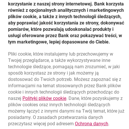
10.05.2024
korzystanie z naszej strony internetowej. Bank korzysta
Grupa Banku Millennium - Wyniki po I
również z opcjonalnych analitycznych i marketingowych
kwartale 2024 r.
plików cookie, a także z innych technologii śledzących,
Dowiedz się więcej
aby poprawiać jakość korzystania ze strony, dokonywać
pomiarów, które pozwalają udoskonalać produkty i
usługi oferowane przez Bank oraz pokazywać treści, w
tym marketingowe, lepiej dopasowane do Ciebie.
1
2
3
7
Pliki
cookie
, które instalujemy lub przechowujemy w
Twojej przeglądarce, a także wykorzystywane inne
technologie śledzące, pomagają nam zrozumieć, w jaki
sposób korzystasz ze strony i jak możemy ją
dostosować do Twoich potrzeb. Możesz zapoznać się z
informacjami na temat stosowanych przez Bank plików
Nawigacja dolna
801 331 331
cookie
i innych technologii śledzących przechodząc do
Zadzwoń do nas
Migam
link otwiera się w nowym oknie
naszej
Polityki plików
cookie
. Dane, które pozyskujemy z
(+48) 22 598 40 40
plików
cookies
oraz innych technologii śledzących
możemy łączyć z innymi danymi na Twój temat, które już
posiadamy. O zasadach przetwarzania danych
otwiera się w nowej karcie
Znajdź placówkę lub bankomat
link otwie
przeczytasz więcej pod adresem
Ochrona danych
.