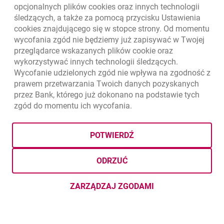
opcjonalnych plików
cookies
oraz innych technologii
USD
3.5711
3.8493
śledzących, a także za pomocą przycisku Ustawienia
cookies
znajdującego się w stopce strony. Od momentu
CHF
4.4312
4.7764
wycofania zgód nie będziemy już zapisywać w Twojej
GBP
4.822
5.1978
przeglądarce wskazanych plików
cookie
oraz
wykorzystywać innych technologii śledzących.
k
7.08.2026, 12:53:25
Zobacz wszystkie
Wycofanie udzielonych zgód nie wpływa na zgodność z
prawem przetwarzania Twoich danych pozyskanych
przez Bank, którego już dokonano na podstawie tych
zgód do momentu ich wycofania.
otwiera się w nowej karcie
otwiera 
Ochrona danych
Ustawienia
cookies
Zastrzeżenia prawne
otwiera się w nowej karcie
Mapa strony
POTWIERDŹ
BIC (Swift): BIGBPLPWXXX
Copyright
© Bank Millennium SA
ODRZUĆ
Goodie
otwiera się w nowej karcie
Twitter
otwiera się w nowej karcie
YouTube
otwiera się w nowej karcie
LinkedIn
otwiera się w nowej kar
ZARZĄDZAJ ZGODAMI
DOTYCZĄCYMI PLIKÓW
COOKI