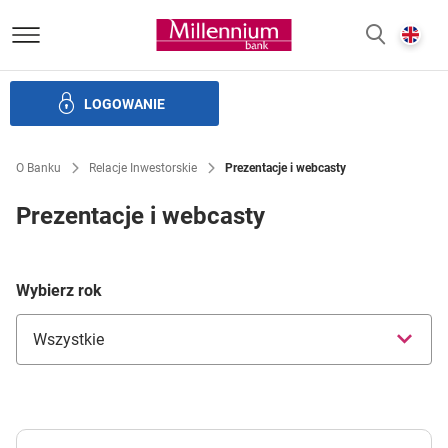
Bank Millennium homepage
E
SZUKAJ
z
LOGOWANIE
Banku i ład korporacyjny
Relacje Inwestorskie
Kariera
O Banku
Relacje Inwestorskie
Prezentacje i webcasty
Prezentacje i webcasty
Wybierz rok
Wszystkie