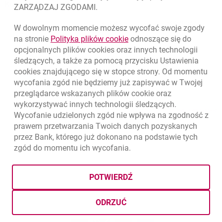
Kursy wymiany walut
ZARZĄDZAJ ZGODAMI.
WALUTA
KUPNO
SPRZEDAŻ
W dowolnym momencie możesz wycofać swoje zgody
Kursy wymiany walut. Data aktualizacji: 7.08.2026, 06:45:50
link otwiera się w nowym o
na stronie
Polityka plików
cookie
odnoszące się do
EUR
4.139
4.4615
opcjonalnych plików
cookies
oraz innych technologii
USD
3.5925
3.8725
śledzących, a także za pomocą przycisku Ustawienia
cookies
znajdującego się w stopce strony. Od momentu
CHF
4.424
4.7688
wycofania zgód nie będziemy już zapisywać w Twojej
GBP
4.8323
5.2089
przeglądarce wskazanych plików
cookie
oraz
wykorzystywać innych technologii śledzących.
k
7.08.2026, 06:45:50
Zobacz wszystkie
Wycofanie udzielonych zgód nie wpływa na zgodność z
prawem przetwarzania Twoich danych pozyskanych
przez Bank, którego już dokonano na podstawie tych
zgód do momentu ich wycofania.
otwiera się w nowej karcie
otwiera 
Ochrona danych
Ustawienia
cookies
Zastrzeżenia prawne
otwiera się w nowej karcie
Mapa strony
POTWIERDŹ
BIC (Swift): BIGBPLPWXXX
Copyright
© Bank Millennium SA
ODRZUĆ