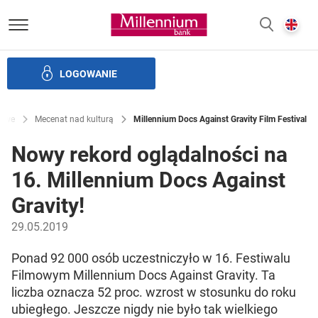
Bank Millennium homepage
E
SZUKAJ
z
LOGOWANIE
Banku i ład korporacyjny
Relacje Inwestorskie
Kariera
sowe
Mecenat nad kulturą
Millennium Docs Against Gravity Film Festival
Nowy rekord oglądalności na
16. Millennium Docs Against
Gravity!
29.05.2019
Ponad 92 000 osób uczestniczyło w 16. Festiwalu
Filmowym Millennium Docs Against Gravity. Ta
liczba oznacza 52 proc. wzrost w stosunku do roku
ubiegłego. Jeszcze nigdy nie było tak wielkiego