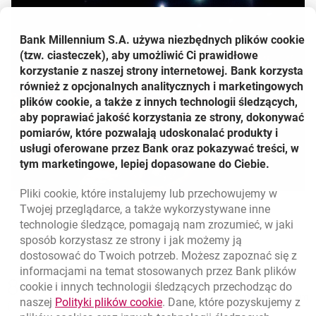
Bank Millennium S.A. używa niezbędnych plików
cookie
(tzw. ciasteczek), aby umożliwić Ci prawidłowe
korzystanie z naszej strony internetowej. Bank korzysta
również z opcjonalnych analitycznych i marketingowych
plików cookie, a także z innych technologii śledzących,
aby poprawiać jakość korzystania ze strony, dokonywać
pomiarów, które pozwalają udoskonalać produkty i
usługi oferowane przez Bank oraz pokazywać treści, w
tym marketingowe, lepiej dopasowane do Ciebie.
Pliki
cookie
, które instalujemy lub przechowujemy w
Powrót do listy
Twojej przeglądarce, a także wykorzystywane inne
technologie śledzące, pomagają nam zrozumieć, w jaki
sposób korzystasz ze strony i jak możemy ją
dostosować do Twoich potrzeb. Możesz zapoznać się z
informacjami na temat stosowanych przez Bank plików
Nawigacja dolna
801 331 331
cookie
i innych technologii śledzących przechodząc do
Zadzwoń do nas
Migam
link otwiera się w nowym oknie
naszej
Polityki plików
cookie
. Dane, które pozyskujemy z
(+48) 22 598 40 40