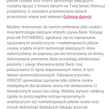
plików
cookies
oraz innych technologii śledzących
możemy łączyć z innymi danymi na Twój temat, które już
posiadamy. O zasadach przetwarzania danych
otwiera się w nowej karcie
Znajdź placówkę lub bankomat
link otwie
przeczytasz więcej pod adresem
Ochrona danych
.
otwiera się w nowej karcie
Napisz do nas
Możesz dostosować do swoich preferencji pliki
cookie
i
otwiera się w nowej karcie
inne technologie śledzące, których używa Bank. Klikając
Oceń nas
przycisk POTWIERDŹ, zgadzasz się na zapisywanie
opcjonalnych analitycznych i marketingowych plików
cookie
, a także innych technologii śledzących, które
wykorzystamy do poprawy jakości korzystania ze strony,
Złóż wniosek przez internet
dokonywania pomiarów, które pozwalają udoskonalać
Skontaktuj się ze Specjalistą
produkty i usługi oferowane przez Bank oraz
pokazywania Ci lepiej dopasowanych treści, w tym
O banku
reklam spersonalizowanych. Kliknięcie przycisku
ODRZUĆ spowoduje zapisanie tylko plików
cookie
Odpowiedzialny biznes
niezbędnych dla działania strony lub dostarczenia Ci
świadczonych przez nas usług. Możesz wyrazić odrębną
Regulacje zewnętrzne
zgodę na poszczególne rodzaje opcjonalnych
analitycznych lub marketingowych plików
cookie
oraz
innych technologii śledzących klikając przycisk