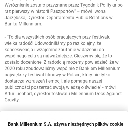
Wyróżnienie zostało przyznane przez Tygodnik Polityka po
raz pierwszy w historii Paszportów
– mówi Iwona
Jarzębska, Dyrektor Departamentu Public Relations w
Banku Millennium.
-
To dla wszystkich osób pracujących przy festiwalu
wielka radość! Udowodniliśmy po raz kolejny, że
konsekwencja i wzajemne zaufanie w dążeniu do
wspólnego celu są najważniejsze. Cieszymy się, że to
zostało docenione. Z radością możemy powiedzieć, że w
2020 roku zbudowaliśmy wspólnie z Bankiem Millennium
największy festiwal filmowy w Polsce, który nie tylko
dostarcza wzruszeń i emocji, ale pomaga naszej
publiczności poszerzać swoją wiedzę o świecie
- mówi
Artur Liebhart, dyrektor festiwalu Millennium Docs Against
Gravity.
W 2020 bank z organizatorami kontynuował projekt
audiodeskrypcji czyli przekazywania głosem, przez
Bank Millennium S.A. używa niezbędnych plików
cookie
słuchawki, werbalnego opisu treści wizualnych. Dzięki