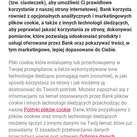
(tzw. ciasteczek), aby umożliwić Ci prawidłowe
audiodeskrypcji osoby niewidome, słabowidzące, seniorzy,
korzystanie z naszej strony internetowej. Bank korzysta
osoby z dysleksją, niepełnosprawnością intelektualną
również z opcjonalnych analitycznych i marketingowych
mogły uczestniczyć w festiwalu i przeżywać filmowe
plików cookie, a także z innych technologii śledzących,
emocje zarówno w kinach jak i w przestrzeni wirtualnej.
aby poprawiać jakość korzystania ze strony, dokonywać
Pokazy filmów z audiodeskrypcją odbywały się w
pomiarów, które pozwalają udoskonalać produkty i
najlepszych godzinach, by były dostępne dla jak
usługi oferowane przez Bank oraz pokazywać treści, w
najszerszej grupy widzów, a w 2020 roku po raz pierwszy
tym marketingowe, lepiej dopasowane do Ciebie.
także w wersji online, dzięki czemu mogli brać w nich
udział widzowie z całego kraju.
Pliki
cookie
, które instalujemy lub przechowujemy w
Powrót do listy
Twojej przeglądarce, a także wykorzystywane inne
technologie śledzące, pomagają nam zrozumieć, w jaki
sposób korzystasz ze strony i jak możemy ją
dostosować do Twoich potrzeb. Możesz zapoznać się z
informacjami na temat stosowanych przez Bank plików
Nawigacja dolna
801 331 331
cookie
i innych technologii śledzących przechodząc do
Zadzwoń do nas
Migam
link otwiera się w nowym oknie
naszej
Polityki plików
cookie
. Dane, które pozyskujemy z
(+48) 22 598 40 40
plików
cookies
oraz innych technologii śledzących
możemy łączyć z innymi danymi na Twój temat, które już
posiadamy. O zasadach przetwarzania danych
otwiera się w nowej karcie
Znajdź placówkę lub bankomat
link otwie
przeczytasz więcej pod adresem
Ochrona danych
.