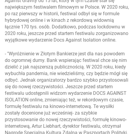
Against Gravity od 15 lat, który w tym czasie stał się
największym festiwalem filmowym w Polsce. W 2020 roku,
po raz pierwszy w historii, festiwal odbył się w formule
hybrydowej online i w kinach z rekordową widownią
łącznie 170 tys. osób. Dodatkowo, podczas lockdownu w
2020 roku, jeszcze przed startem festiwalu zorganizowano
wyjątkowe wydarzenie Docs Against Isolation online.
-
Wyróżnienie w Złotym Bankierze jest dla nas powodem
do ogromnej dumy. Bank wspierając festiwal chce się nim
dzielić z jak najszerszą publicznością. W 2020 roku, kiedy
wybuchła pandemia, nie wiedzieliśmy, czy będzie mógł się
odbyć. Jednak organizatorzy bardzo szybko przystosowali
się do nowej rzeczywistości. Jeszcze przed startem
festiwalu udostępnili widzom wydarzenie DOCS AGAINST
ISOLATION online, zmieniając też, w rekordowym czasie,
formułę festiwalu na kinowo-internetową. Te wysiłki
zostały docenione już wcześniej- za szybkie
przystosowanie do nowej rzeczywistości, formułę kinowo-
internetową, Artur Liebhart, dyrektor festiwalu, otrzymał
Nagrodę Specjalną Kultura Zdalna w Paszportach Polityki.