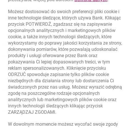
otwiera się w nowej karcie
Napisz do nas
Możesz dostosować do swoich preferencji pliki
cookie
i
otwiera się w nowej karcie
inne technologie śledzące, których używa Bank. Klikając
Oceń nas
przycisk POTWIERDŹ, zgadzasz się na zapisywanie
opcjonalnych analitycznych i marketingowych plików
cookie
, a także innych technologii śledzących, które
wykorzystamy do poprawy jakości korzystania ze strony,
Złóż wniosek przez internet
dokonywania pomiarów, które pozwalają udoskonalać
Skontaktuj się ze Specjalistą
produkty i usługi oferowane przez Bank oraz
pokazywania Ci lepiej dopasowanych treści, w tym
O banku
reklam spersonalizowanych. Kliknięcie przycisku
ODRZUĆ spowoduje zapisanie tylko plików
cookie
Odpowiedzialny biznes
niezbędnych dla działania strony lub dostarczenia Ci
świadczonych przez nas usług. Możesz wyrazić odrębną
Regulacje zewnętrzne
zgodę na poszczególne rodzaje opcjonalnych
analitycznych lub marketingowych plików
cookie
oraz
innych technologii śledzących klikając przycisk
Kursy wymiany walut
ZARZĄDZAJ ZGODAMI.
WALUTA
KUPNO
SPRZEDAŻ
W dowolnym momencie możesz wycofać swoje zgody