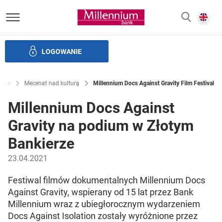
Bank Millennium homepage
E
SZUKAJ
z
LOGOWANIE
Banku i ład korporacyjny
Relacje Inwestorskie
Kariera
sowe
Mecenat nad kulturą
Millennium Docs Against Gravity Film Festival
Millennium Docs Against
Gravity na podium w Złotym
Bankierze
23.04.2021
Festiwal filmów dokumentalnych Millennium Docs
Against Gravity, wspierany od 15 lat przez Bank
Millennium wraz z ubiegłorocznym wydarzeniem
Docs Against Isolation zostały wyróżnione przez