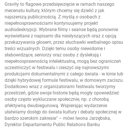
Gravity to flagowe przedsięwzięcie w ramach naszego
mecenatu kultury, którym chcemy się dzielić z jak
najszerszą publicznością. Z myślą o osobach z
niepełnosprawnościami kontynuujemy projekt
audiodeskrypcji. Wybrane filmy i seanse będą ponownie
wyświetlane z napisami dla niesłyszących oraz z opcją
przekazywania głosem, przez słuchawki werbalnego opisu
treści wizualnych. Dzięki temu osoby niewidome i
słabowidzące, seniorzy oraz osoby z dysleksją i
niepełnosprawnością intelektualną, mogą bez ograniczeń
uczestniczyć w festiwalu i cieszyć się najnowszymi
produkcjami dokumentalnymi z całego świata - w kinie lub
dzięki hybrydowej formule festiwalu, w domowym zaciszu.
Dodatkowo wraz z organizatorami festiwalu tworzymy
przestrzeń, gdzie swoje historie będą mogły opowiedzieć
osoby często wykluczane społecznie, np. z chorobą
afektywną dwubiegunową. Wspierając wydarzenie
ułatwiamy dostęp do świata kultury i debaty społecznej w
bardzo szerokim zakresie
– mówi Iwona Jarzębska,
Dyrektor Departamentu Public Relations Banku