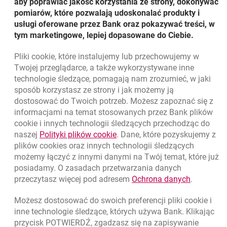
aby poprawiać jakość korzystania ze strony, dokonywać
pozostało dla nas bardzo istotne
– dodaje Iwona
pomiarów, które pozwalają udoskonalać produkty i
Jarzębska.
usługi oferowane przez Bank oraz pokazywać treści, w
tym marketingowe, lepiej dopasowane do Ciebie.
Więcej na stronie:
www.bankmillennium.pl/o-
link otwiera się w
otwiera się w nowej
banku/centrum-prasowe/mecenat-kultury
Pliki
cookie
, które instalujemy lub przechowujemy w
Powrót do listy
Twojej przeglądarce, a także wykorzystywane inne
technologie śledzące, pomagają nam zrozumieć, w jaki
sposób korzystasz ze strony i jak możemy ją
dostosować do Twoich potrzeb. Możesz zapoznać się z
informacjami na temat stosowanych przez Bank plików
Nawigacja dolna
801 331 331
cookie
i innych technologii śledzących przechodząc do
Zadzwoń do nas
Migam
link otwiera się w nowym oknie
naszej
Polityki plików
cookie
. Dane, które pozyskujemy z
(+48) 22 598 40 40
plików
cookies
oraz innych technologii śledzących
możemy łączyć z innymi danymi na Twój temat, które już
posiadamy. O zasadach przetwarzania danych
otwiera się w nowej karcie
Znajdź placówkę lub bankomat
link otwie
przeczytasz więcej pod adresem
Ochrona danych
.
otwiera się w nowej karcie
Napisz do nas
Możesz dostosować do swoich preferencji pliki
cookie
i
otwiera się w nowej karcie
inne technologie śledzące, których używa Bank. Klikając
Oceń nas
przycisk POTWIERDŹ, zgadzasz się na zapisywanie