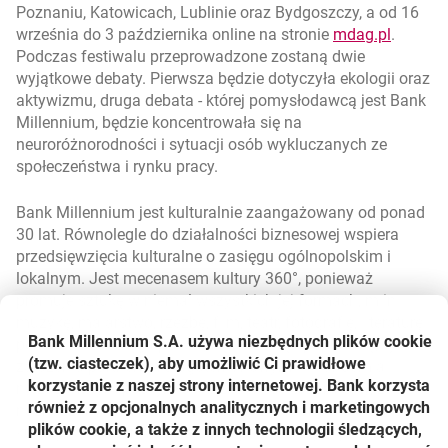
Poznaniu, Katowicach, Lublinie oraz Bydgoszczy, a od 16
link ot
otwiera 
września do 3 października online na stronie
mdag.pl
.
Podczas festiwalu przeprowadzone zostaną dwie
wyjątkowe debaty. Pierwsza będzie dotyczyła ekologii oraz
aktywizmu, druga debata - której pomysłodawcą jest Bank
Millennium, będzie koncentrowała się na
neuroróżnorodności i sytuacji osób wykluczanych ze
społeczeństwa i rynku pracy.
Bank Millennium jest kulturalnie zaangażowany od ponad
30 lat. Równolegle do działalności biznesowej wspiera
przedsięwzięcia kulturalne o zasięgu ogólnopolskim i
lokalnym. Jest mecenasem kultury 360°, ponieważ
promuje sztukę w niemal wszystkich jej formach, m.in.:
muzykę, malarstwo, rzeźbę, film, teatr, fotografię, literaturę i
Bank Millennium S.A. używa niezbędnych plików
cookie
performance. Sięga po kulturę niszową i popularną, i jest z
(tzw. ciasteczek), aby umożliwić Ci prawidłowe
założenia partnerem długoterminowym. -
Pandemia
korzystanie z naszej strony internetowej. Bank korzysta
niczego w tym podejściu nie zmieniła. Rozumiemy, że czas
również z opcjonalnych analitycznych i marketingowych
naznaczony COVID-19 jest niezwykle trudny dla instytucji
plików cookie, a także z innych technologii śledzących,
kultury, kin i teatrów, dlatego wsparcie na tym polu