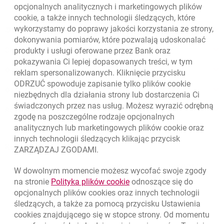
opcjonalnych analitycznych i marketingowych plików
cookie
, a także innych technologii śledzących, które
wykorzystamy do poprawy jakości korzystania ze strony,
Złóż wniosek przez internet
dokonywania pomiarów, które pozwalają udoskonalać
produkty i usługi oferowane przez Bank oraz
Skontaktuj się ze Specjalistą
pokazywania Ci lepiej dopasowanych treści, w tym
O banku
reklam spersonalizowanych. Kliknięcie przycisku
ODRZUĆ spowoduje zapisanie tylko plików
cookie
Odpowiedzialny biznes
niezbędnych dla działania strony lub dostarczenia Ci
świadczonych przez nas usług. Możesz wyrazić odrębną
Regulacje zewnętrzne
zgodę na poszczególne rodzaje opcjonalnych
analitycznych lub marketingowych plików
cookie
oraz
innych technologii śledzących klikając przycisk
Kursy wymiany walut
ZARZĄDZAJ ZGODAMI.
WALUTA
KUPNO
SPRZEDAŻ
W dowolnym momencie możesz wycofać swoje zgody
Kursy wymiany walut. Data aktualizacji: 6.08.2026, 06:40:47
link otwiera się w nowym o
na stronie
Polityka plików
cookie
odnoszące się do
EUR
4.139
4.4615
opcjonalnych plików
cookies
oraz innych technologii
USD
3.5854
3.8648
śledzących, a także za pomocą przycisku Ustawienia
cookies
znajdującego się w stopce strony. Od momentu
CHF
4.436
4.7817