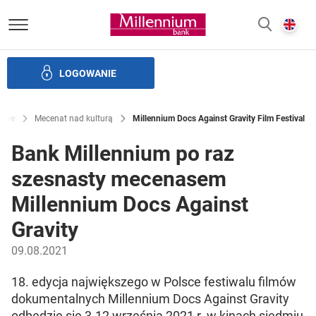
Bank Millennium homepage
E
SZUKAJ
z
LOGOWANIE
Banku i ład korporacyjny
Relacje Inwestorskie
Kariera
sowe
Mecenat nad kulturą
Millennium Docs Against Gravity Film Festival
Bank Millennium po raz
szesnasty mecenasem
Millennium Docs Against
Gravity
09.08.2021
18. edycja największego w Polsce festiwalu filmów
dokumentalnych Millennium Docs Against Gravity
odbędzie się 3-12 września 2021 r. w kinach siedmiu