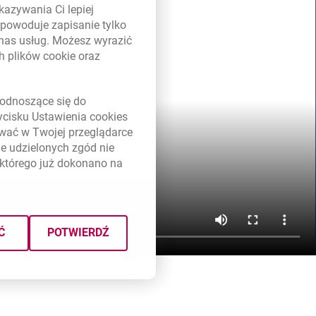
kazywania Ci lepiej
powoduje zapisanie tylko
 nas usług. Możesz wyrazić
ch plików
cookie
oraz
link otwiera się w nowym oknie
odnoszące się do
zycisku Ustawienia
cookies
ywać w Twojej przeglądarce
e udzielonych zgód nie
którego już dokonano na
Ć
POTWIERDŹ