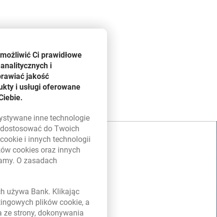
umożliwić Ci prawidłowe
analitycznych i
prawiać jakość
kty i usługi oferowane
Ciebie.
zystywane inne technologie
ą dostosować do Twoich
w
cookie
i innych technologii
ików
cookies
oraz innych
damy. O zasadach
 w nowym oknie
ych używa Bank. Klikając
etingowych plików
cookie
, a
a ze strony, dokonywania