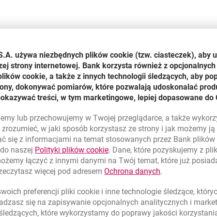
S.A. używa niezbędnych plików
cookie
(tzw. ciasteczek), aby 
zej strony internetowej. Bank korzysta również z opcjonalnych 
ików cookie, a także z innych technologii śledzących, aby po
trony, dokonywać pomiarów, które pozwalają udoskonalać produ
pokazywać treści, w tym marketingowe, lepiej dopasowane do 
lujemy lub przechowujemy w Twojej przeglądarce, a także wykor
zrozumieć, w jaki sposób korzystasz ze strony i jak możemy j
ć się z informacjami na temat stosowanych przez Bank plikó
link otwiera się w nowym oknie
 do naszej
Polityki plików
cookie
. Dane, które pozyskujemy z pl
możemy łączyć z innymi danymi na Twój temat, które już posia
link otwiera się
rzeczytasz więcej pod adresem
Ochrona danych
.
oich preferencji pliki
cookie
i inne technologie śledzące, któr
dzasz się na zapisywanie opcjonalnych analitycznych i mark
 śledzących, które wykorzystamy do poprawy jakości korzystani