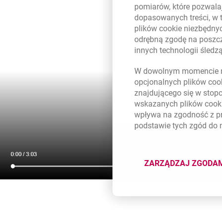
pomiarów, które pozwalaj
dopasowanych treści, w 
plików
cookie
niezbędnyc
odrębną zgodę na poszcz
innych technologii śled
W dowolnym momencie m
opcjonalnych plików
coo
znajdującego się w stop
wskazanych plików
cook
wpływa na zgodność z p
podstawie tych zgód do
ZARZĄDZAJ ZGODA
DOTYCZĄ