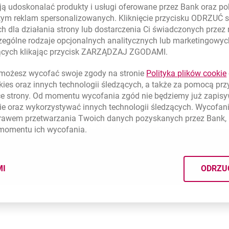
ą udoskonalać produkty i usługi oferowane przez Bank oraz po
tym reklam spersonalizowanych. Kliknięcie przycisku ODRZUĆ s
h dla działania strony lub dostarczenia Ci świadczonych przez
ególne rodzaje opcjonalnych analitycznych lub marketingowy
zących klikając przycisk ZARZĄDZAJ ZGODAMI.
ożesz wycofać swoje zgody na stronie
Polityka plików
cookie
kies
oraz innych technologii śledzących, a także za pomocą pr
ce strony. Od momentu wycofania zgód nie będziemy już zapis
ie
oraz wykorzystywać innych technologii śledzących. Wycofani
rawem przetwarzania Twoich danych pozyskanych przez Bank, 
 momentu ich wycofania.
MI
ODRZU
CYMI PLIKÓW
COOKIES