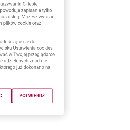
kazywania Ci lepiej
powoduje zapisanie tylko
 nas usług. Możesz wyrazić
ch plików
cookie
oraz
link otwiera się w nowym oknie
odnoszące się do
zycisku Ustawienia
cookies
ywać w Twojej przeglądarce
e udzielonych zgód nie
którego już dokonano na
Ć
POTWIERDŹ