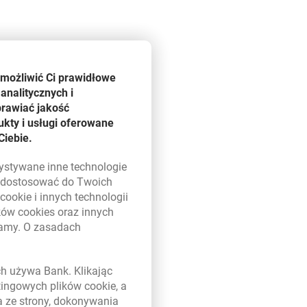
umożliwić Ci prawidłowe
analitycznych i
prawiać jakość
kty i usługi oferowane
Ciebie.
zystywane inne technologie
ą dostosować do Twoich
w
cookie
i innych technologii
ików
cookies
oraz innych
damy. O zasadach
 w nowym oknie
ych używa Bank. Klikając
etingowych plików
cookie
, a
a ze strony, dokonywania