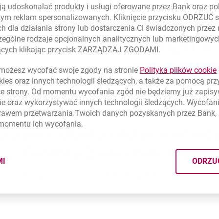
ą udoskonalać produkty i usługi oferowane przez Bank oraz po
tym reklam spersonalizowanych. Kliknięcie przycisku ODRZUĆ s
h dla działania strony lub dostarczenia Ci świadczonych przez
ególne rodzaje opcjonalnych analitycznych lub marketingowy
zących klikając przycisk ZARZĄDZAJ ZGODAMI.
ożesz wycofać swoje zgody na stronie
Polityka plików
cookie
kies
oraz innych technologii śledzących, a także za pomocą pr
ce strony. Od momentu wycofania zgód nie będziemy już zapis
ie
oraz wykorzystywać innych technologii śledzących. Wycofani
rawem przetwarzania Twoich danych pozyskanych przez Bank, 
 momentu ich wycofania.
MI
ODRZU
CYMI PLIKÓW
COOKIES