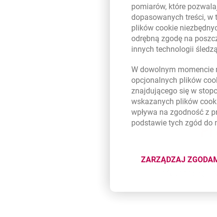
pomiarów, które pozwalaj
dopasowanych treści, w 
plików
cookie
niezbędnyc
odrębną zgodę na poszcz
innych technologii śled
W dowolnym momencie m
opcjonalnych plików
coo
znajdującego się w stop
wskazanych plików
cook
wpływa na zgodność z p
podstawie tych zgód do
ZARZĄDZAJ ZGODA
DOTYCZĄ