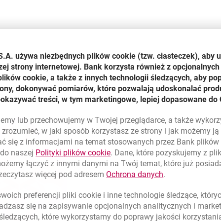
S.A. używa niezbędnych plików
cookie
(tzw. ciasteczek), aby 
zej strony internetowej. Bank korzysta również z opcjonalnych 
ików cookie, a także z innych technologii śledzących, aby po
trony, dokonywać pomiarów, które pozwalają udoskonalać produ
pokazywać treści, w tym marketingowe, lepiej dopasowane do 
lujemy lub przechowujemy w Twojej przeglądarce, a także wykor
zrozumieć, w jaki sposób korzystasz ze strony i jak możemy j
ć się z informacjami na temat stosowanych przez Bank plikó
link otwiera się w nowym oknie
 do naszej
Polityki plików
cookie
. Dane, które pozyskujemy z pl
możemy łączyć z innymi danymi na Twój temat, które już posia
link otwiera się
rzeczytasz więcej pod adresem
Ochrona danych
.
oich preferencji pliki
cookie
i inne technologie śledzące, któr
dzasz się na zapisywanie opcjonalnych analitycznych i mark
 śledzących, które wykorzystamy do poprawy jakości korzystani