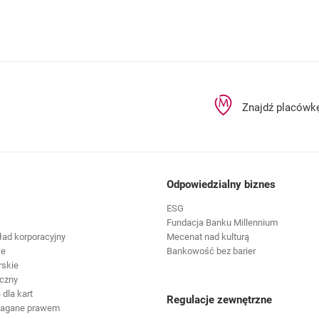
Znajdź placówk
Odpowiedzialny biznes
ESG
Fundacja Banku Millennium
ład korporacyjny
Mecenat nad kulturą
we
Bankowość bez barier
rskie
czny
dla kart
Regulacje zewnętrzne
magane prawem