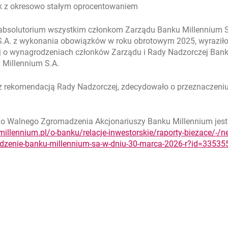
ek z okresowo stałym oprocentowaniem
 absolutorium wszystkim członkom Zarządu Banku Millennium S
S.A. z wykonania obowiązków w roku obrotowym 2025, wyraziło
o wynagrodzeniach członków Zarządu i Rady Nadzorczej Banku 
 Millennium S.A.
 rekomendacją Rady Nadzorczej, zdecydowało o przeznaczeniu 
o Walnego Zgromadzenia Akcjonariuszy Banku Millennium jest 
llennium.pl/o-banku/relacje-inwestorskie/raporty-biezace/-/n
dzenie-banku-millennium-sa-w-dniu-30-marca-2026-r?id=33535
rcie