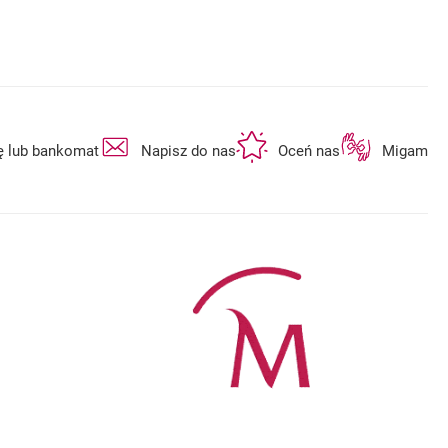
otwiera się w nowej karcie
otwiera się w nowej karcie
otwiera się w n
ę lub bankomat
Napisz do nas
Oceń nas
Migam