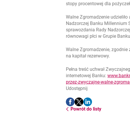
stopy procentowej dla pożycz
Walne Zgromadzenie udzieliło
Nadzorczej Banku Millennium 
sprawozdania Rady Nadzorczej 
równowagi płci w Grupie Banku
Walne Zgromadzenie, zgodnie z
na kapitał rezerwowy.
Pełna treść uchwał Zwyczajneg
internetowej Banku:
www.bankmi
przez-zwyczajne-walne-zgroma
Udostępnij
Udostępnij
Udostępnij
Udostępnij
-
-
-
Powrót do listy
otwiera się w nowej karcie
otwiera się w nowej karcie
otwiera się w nowej ka