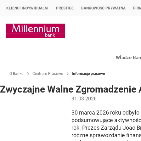
KLIENCI INDYWIDUALNI
PRESTIGE
BANKOWOŚĆ PRYWATNA
FIR
Strona główna Bank Millennium
Władze Bank
O Banku
Centrum Prasowe
Informacje prasowe
Zwyczajne Walne Zgromadzenie A
31.03.2026
30 marca 2026 roku odbyło
podsumowujące aktywność b
rok. Prezes Zarządu Joao Br
roczne sprawozdanie fina