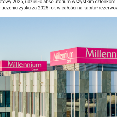
otowy 2025, udzieliło absolutorium wszystkim członkom
aczeniu zysku za 2025 rok w całości na kapitał rezerwo