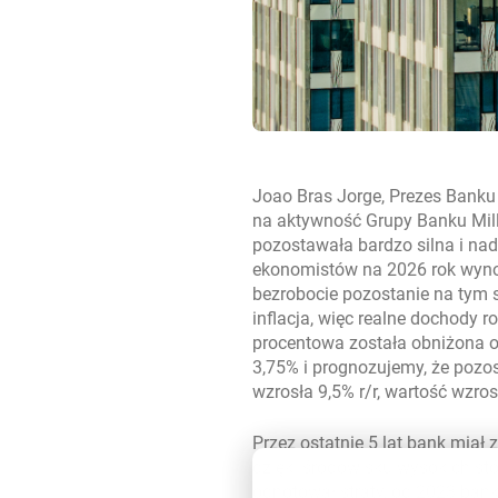
Joao Bras Jorge, Prezes Bank
na aktywność Grupy Banku Mil
pozostawała bardzo silna i nad
ekonomistów na 2026 rok wynos
bezrobocie pozostanie na tym 
inflacja, więc realne dochody 
procentowa została obniżona 
3,75% i prognozujemy, że pozo
wzrosła 9,5% r/r, wartość wzros
Przez ostatnie 5 lat bank mia
dzięki środowisku wysokich st
odnotował straty, od 2023 ban