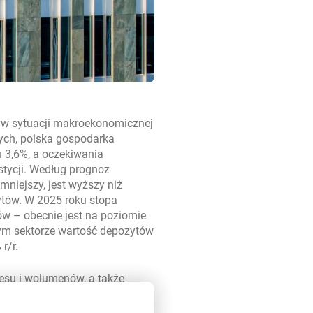
yw sytuacji makroekonomicznej
ych, polska gospodarka
u 3,6%, a oczekiwania
tycji. Według prognoz
niejszy, jest wyższy niż
dytów. W 2025 roku stopa
w – obecnie jest na poziomie
łym sektorze wartość depozytów
r/r.
nesu i wolumenów, a także
2021 i 2022, gdy bank
dytów frankowych. Grupa Bank