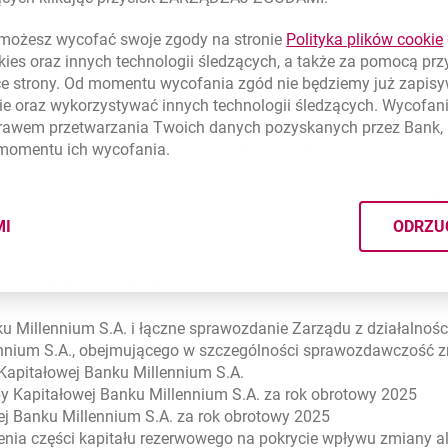
k 2028. Jeśli chodzi o cel finansowy i ryzyko, także osiągnęliś
ożesz wycofać swoje zgody na stronie
Polityka plików
cookie
 że zrównoważona polityka dywidendy jest ważna. Długotermino
kies
oraz innych technologii śledzących, a także za pomocą pr
 zysku netto Banku. W roku 2027 planujemy wypłacić dywide
ce strony. Od momentu wycofania zgód nie będziemy już zapis
od uwagę stanowisko KNF w sprawie polityki dywidendowej na 
ie
oraz wykorzystywać innych technologii śledzących. Wycofani
madzenia propozycję zatrzymania całkowitego zysku netto w
rawem przetwarzania Twoich danych pozyskanych przez Bank, 
umował Joao Bras Jorge, Prezes Banku Millennium.
 momentu ich wycofania.
i i Przewodniczącej Rady Nadzorczej Banku Millennium S.A., pr
wy 2025 oraz raport Rady Nadzorczej z funkcjonowania polityk
MI
ODRZU
CYMI PLIKÓW
COOKIES
ach.
kcjonariuszy rozpatrzyło i zatwierdziło m.in.:
 Millennium S.A. i łączne sprawozdanie Zarządu z działalności
ennium S.A., obejmującego w szczególności sprawozdawczość
 Kapitałowej Banku Millennium S.A.
y Kapitałowej Banku Millennium S.A. za rok obrotowy 2025
j Banku Millennium S.A. za rok obrotowy 2025
enia części kapitału rezerwowego na pokrycie wpływu zmiany a