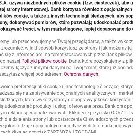
S.A. używa niezbędnych plików
cookie
(tzw. ciasteczek), aby 
025 roku zysk netto w wysokości 1 202 mln PLN, co oznacza wzr
zej strony internetowej. Bank korzysta również z opcjonalnych 
kteryzował się ograniczoną liczbą pozycji nadzwyczajnych, głó
ików cookie, a także z innych technologii śledzących, aby po
 w walutach obcych. Ten solidny wynik został wsparty przez ogó
trony, dokonywać pomiarów, które pozwalają udoskonalać produ
sze dochody pozaodsetkowe, niższe odpisy z tytułu ryzyka kre
pokazywać treści, w tym marketingowe, lepiej dopasowane do 
T.”
lujemy lub przechowujemy w Twojej przeglądarce, a także wykor
o strategii Banku: „2025 rok był pierwszym rokiem wdrażania str
zrozumieć, w jaki sposób korzystasz ze strony i jak możemy j
zwoju bankowości detalicznej, szczególnie jeśli chodzi o liczbę
ć się z informacjami na temat stosowanych przez Bank plikó
 portfela kredytów, depozytów i portfeli funduszy inwestycyjnych
link otwiera się w nowym oknie
 do naszej
Polityki plików
cookie
. Dane, które pozyskujemy z pl
m podwojenie portfela kredytów dla firm. Zgodnie ze strategią
możemy łączyć z innymi danymi na Twój temat, które już posia
2027, w roku 2028 osiągnąć ROE na poziomie 18%, mieć wskaźn
link otwiera się
rzeczytasz więcej pod adresem
Ochrona danych
.
strukturę kapitałową ze wskaźnikiem Tier 1 na poziomie 15%, 
źnikiem kredytów zagrożonych na poziomie 4%.
oich preferencji pliki
cookie
i inne technologie śledzące, któr
dzasz się na zapisywanie opcjonalnych analitycznych i mark
tegii Wartość i Wzrost były już widoczne w zeszłym roku. Licz
 śledzących, które wykorzystamy do poprawy jakości korzystani
ięcy nowych aktywnych klientów) i to tempo wzrostu pozwoli na
ą udoskonalać produkty i usługi oferowane przez Bank oraz po
lientów. W realizacji celu cyfryzacji klientów z główną relacją 
tym reklam spersonalizowanych. Kliknięcie przycisku ODRZUĆ s
PS ze klienci wybierają nasz bank jako oferujący najlepszą jako
h dla działania strony lub dostarczenia Ci świadczonych przez
jeśli chodzi o najambitniejszy aspekt naszej strategii, czyli r
ególne rodzaje opcjonalnych analitycznych lub marketingowy
tów dla firm zwiększył się o 20% r/r i oznacza wzrost o 3 mili
zących klikając przycisk ZARZĄDZAJ ZGODAMI.