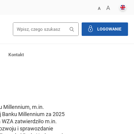
ENGL
POWIĘK
A
ZMNIEJSZ FONT
A
Wyszukiwanie
Wyszukaj
LOGOWANIE
zamknij
Kontakt
 Millennium, m.in.
j Banku Millennium za 2025
a WZA zatwierdziło m.in.
ozwoju i sprawozdanie