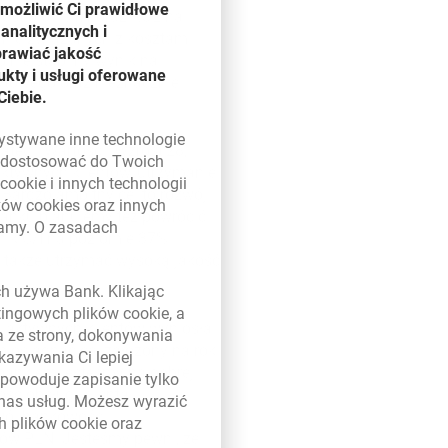
umożliwić Ci prawidłowe
ost o 67% r/r oraz ROE na
analitycznych i
wnie związanych z kosztami
prawiać jakość
lnie stabilny wynik na
kty i usługi oferowane
dytowego oraz nieznacznie
Ciebie.
zystywane inne technologie
ategii Wartość i Wzrost’28,
ą dostosować do Twoich
 aktywnych klientów, utrzymanie
w
cookie
i innych technologii
. Bardzo ambitny cel to rozwój
ików
cookies
oraz innych
 banku planujemy też powrócić
damy. O zasadach
ik C/I na poziomie 37% i
 w nowym oknie
a także utrzymać wysoką jakość
ych używa Bank. Klikając
etingowych plików
cookie
, a
ba aktywnych klientów wyniosła
a ze strony, dokonywania
m osiągnąć cel założony na rok
kazywania Ci lepiej
z bankiem jesteśmy na dobrej
powoduje zapisanie tylko
ść obsługi klienta.
 nas usług. Możesz wyrazić
ozwój bankowości
ch plików
cookie
oraz
ardów PLN. Jesteśmy pewni, że