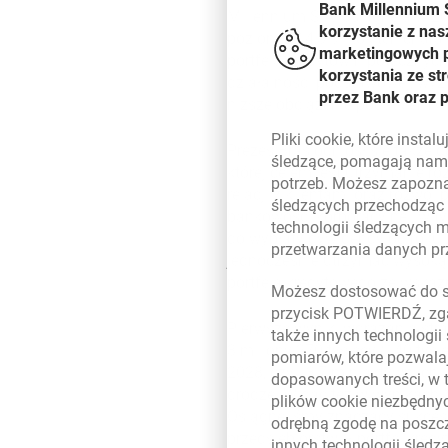
Bank Millennium 
Millennium S.A. osiągnęła w 2
korzystanie z nas
poziomie 14,3%. Rok ten chara
marketingowych pl
portfela kredytów hipotecznych
korzystania ze s
działalności podstawowej, wyż
przez Bank oraz 
niższe obciążenie podatkiem CI
Pliki
cookie
, które insta
Prezes Bras odniósł się także d
śledzące, pomagają nam 
której celem jest utrzymanie ro
potrzeb. Możesz zapozna
relacji z klientami oraz rozwój
śledzących przechodząc
bankowości korporacyjnej, w ty
technologii śledzących 
do wypłaty dywidendy od roku 
przetwarzania danych p
jednocześnie utrzymać wysoką 
portfela kredytowego ze wska
Możesz dostosować do sw
przycisk POTWIERDŹ, zga
Pierwsze wyniki wdrażania stra
także innych technologii
3 miliony 270 tysięcy (140 tys
pomiarów, które pozwalaj
2028, czyli 3,7 mln aktywnych k
dopasowanych treści, w 
drodze. Widać też w wynikach N
plików
cookie
niezbędnyc
Osiągnęliśmy znaczący sukces, 
odrębną zgodę na poszcz
przedsiębiorstw – portfel kredy
innych technologii śled