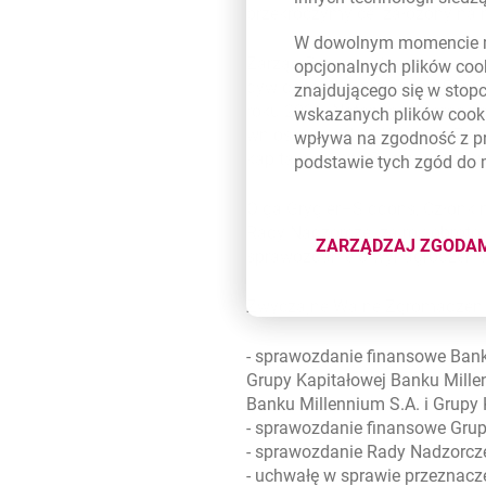
przekroczymy cel założony na ro
W dowolnym momencie m
Zarząd Banku jest przekonany,
opcjonalnych plików
coo
dywidendy na poziomie 35-50%
znajdującego się w stop
roku 2026. Natomiast biorąc p
wskazanych plików
cook
wnioskuje wobec Walnego Zgro
wpływa na zgodność z p
kapitały własne Banku – pods
podstawie tych zgód do
Olga Grygier–Siddons, Członkin
Rady Nadzorczej za rok obroto
ZARZĄDZAJ ZGODA
DOTYCZĄ
sprawozdanie o wynagrodzeni
Zwyczajne Walne Zgromadzenie A
- sprawozdanie finansowe Banku
Grupy Kapitałowej Banku Mill
Banku Millennium S.A. i Grupy
- sprawozdanie finansowe Grup
- sprawozdanie Rady Nadzorcze
- uchwałę w sprawie przeznacz