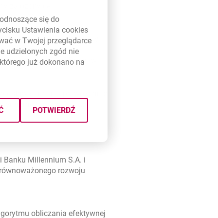
my założony cel.
link otwiera się w nowym oknie
odnoszące się do
wo ta polityka to wypłata
zycisku Ustawienia
cookies
ndę z zysku wypracowanego w
ywać w Twojej przeglądarce
rok 2026 zarząd Banku
e udzielonych zgód nie
ypracowanego w 2025 roku w
którego już dokonano na
zedstawiła m. in. sprawozdanie
i wynagradzania w Banku i
Ć
POTWIERDŹ
 Banku Millennium S.A. i
 zrównoważonego rozwoju
lgorytmu obliczania efektywnej