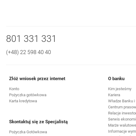
Nawigacja dolna
Zadzwoń do nas
801 331 331
(+48) 22 598 40 40
Złóż wniosek przez internet
O banku
Konto
Kim jesteśmy
Pożyczka gotówkowa
Kariera
Karta kredytowa
Władze Banku i 
Centrum praso
Relacje inwesto
Serwis ekonomi
Skontaktuj się ze Specjalistą
Marże walutowe 
Informacje wy
Pożyczka Gotówkowa