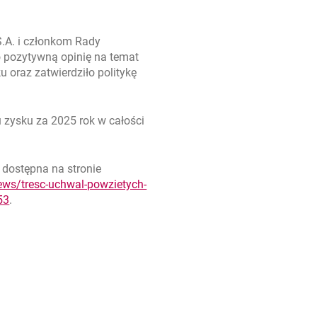
.A. i członkom Rady
 pozytywną opinię na temat
oraz zatwierdziło politykę
zysku za 2025 rok w całości
dostępna na stronie
ews/tresc-uchwal-powzietych-
Link otwiera się w nowym oknie.
otwiera się w nowej karcie
53
.