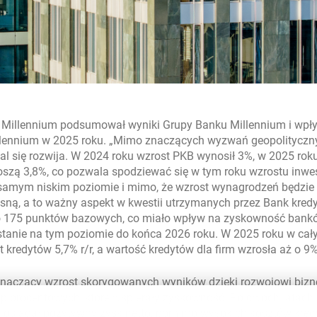
u Millennium podsumował wyniki Grupy Banku Millennium i wpł
lennium w 2025 roku. „Mimo znaczących wyzwań geopolityczn
al się rozwija. W 2024 roku wzrost PKB wynosił 3%, w 2025 rok
zą 3,8%, co pozwala spodziewać się w tym roku wzrostu inwes
samym niskim poziomie i mimo, że wzrost wynagrodzeń będzie m
rosną, a to ważny aspekt w kwestii utrzymanych przez Bank kre
o 175 punktów bazowych, co miało wpływ na zyskowność bankó
stanie na tym poziomie do końca 2026 roku. W 2025 roku w ca
t kredytów 5,7% r/r, a wartość kredytów dla firm wzrosła aż o 9% 
ł znaczący wzrost skorygowanych wyników dzięki rozwojowi biz
óp procentowych, które wspierały zyskowność. Po dwóch latach 
k osiągał pozytywny zysk netto, pomimo wysokich kosztów kre