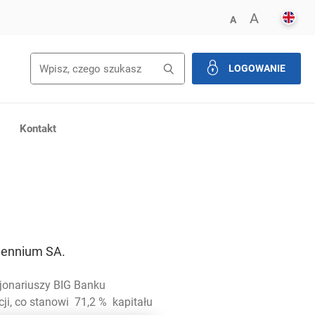
ENGL
POWIĘK
A
ZMNIEJSZ FONT
A
Wyszukiwanie
Wyszukaj
LOGOWANIE
zamknij
Kontakt
lennium SA.
jonariuszy BIG Banku
ji, co stanowi 71,2 % kapitału