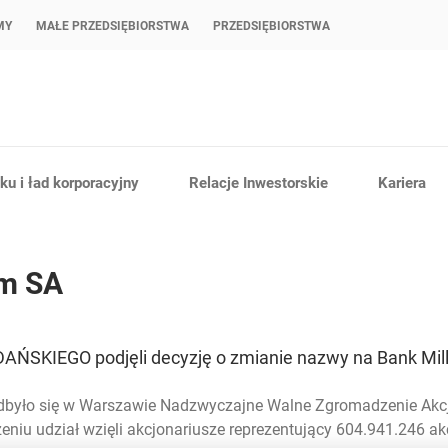
MY
MAŁE PRZEDSIĘBIORSTWA
PRZEDSIĘBIORSTWA
u i ład korporacyjny
Relacje Inwestorskie
Kariera
um SA
DAŃSKIEGO podjęli decyzję o zmianie nazwy na Bank Mil
odbyło się w Warszawie Nadzwyczajne Walne Zgromadzenie Akc
u udział wzięli akcjonariusze reprezentujący 604.941.246 akc