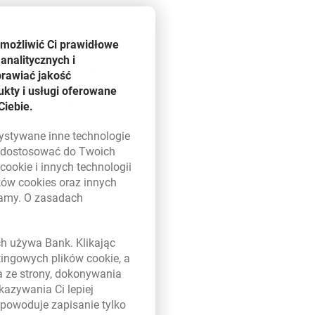
ennium SA.
umożliwić Ci prawidłowe
ch wyniki pokazały wysoki
analitycznych i
ób przekazuje system wartości
prawiać jakość
ana ta umożliwi też
kty i usługi oferowane
waną architekturę marek.
Ciebie.
zystywane inne technologie
zowane linie biznesowe oferują
ą dostosować do Twoich
lnych), Millennium Biznes
w
cookie
i innych technologii
owość Przedsiębiorstw (usługi
ików
cookies
oraz innych
dostosowującego Bank do
damy. O zasadach
nie nowej segmentacji rynku i
 w nowym oknie
ie oferty produktowej,
ych używa Bank. Klikając
etingowych plików
cookie
, a
lacji i wykładni Prawa
a ze strony, dokonywania
kazywania Ci lepiej
powoduje zapisanie tylko