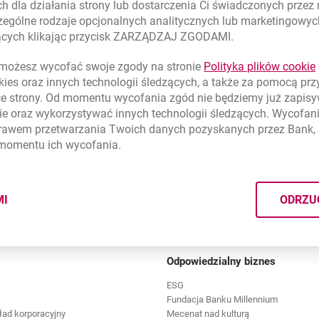
h dla działania strony lub dostarczenia Ci świadczonych przez
Nadzorczej Banku akcjonariusze wybrali prof. Marka Belkę.
ególne rodzaje opcjonalnych analitycznych lub marketingowy
zących klikając przycisk ZARZĄDZAJ ZGODAMI.
ożesz wycofać swoje zgody na stronie
Polityka plików
cookie
kies
oraz innych technologii śledzących, a także za pomocą pr
ce strony. Od momentu wycofania zgód nie będziemy już zapis
ie
oraz wykorzystywać innych technologii śledzących. Wycofani
rawem przetwarzania Twoich danych pozyskanych przez Bank, 
 momentu ich wycofania.
Znajdź placówk
MI
ODRZU
CYMI PLIKÓW
COOKIES
Odpowiedzialny biznes
ESG
Fundacja Banku Millennium
ład korporacyjny
Mecenat nad kulturą