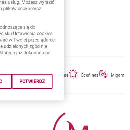
 nas usług. Możesz wyrazić
ch plików
cookie
oraz
link otwiera się w nowym oknie
odnoszące się do
zycisku Ustawienia
cookies
ywać w Twojej przeglądarce
e udzielonych zgód nie
którego już dokonano na
otwiera się w nowej karcie
otwiera się w nowej karcie
otwiera się w n
ę lub bankomat
Napisz do nas
Oceń nas
Migam
Ć
POTWIERDŹ