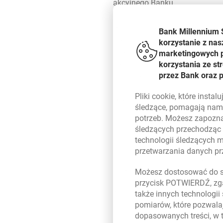
akcyjnego Banku.
Akcjonariusze podjęli decyzję
Bank Millennium 
O zmianie tej Bank zdecydował
korzystanie z nas
stopień akceptacji klientów B
marketingowych pl
biznesowych oferowany przez B
korzystania ze s
prowadzenie przez Bank bardzi
przez Bank oraz 
Pliki
cookie
, które insta
Nazwa Bank Millennium pełnić b
śledzące, pomagają nam 
swoje usługi pod własnymi mar
potrzeb. Możesz zapozna
(usługi dla małych firm), Mil
śledzących przechodząc
dla średnich i dużych firm). 
technologii śledzących 
zmieniającej się sytuacji rynk
przetwarzania danych p
powstanie nowych linii biznes
przebudowa sieci sprzedaży i 
Możesz dostosować do sw
przycisk POTWIERDŹ, zga
Akcjonariusze zdecydowali też
także innych technologii
pomiarów, które pozwalaj
bankowego.
dopasowanych treści, w 