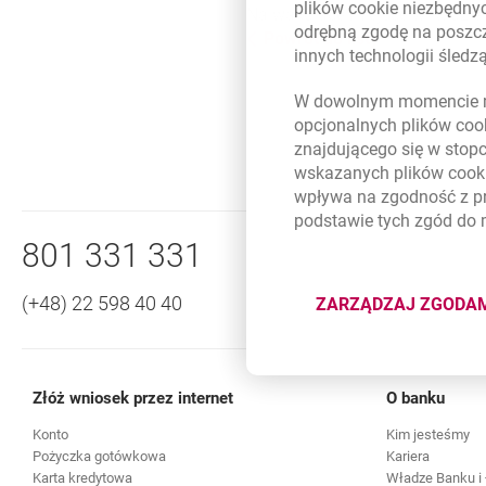
plików
cookie
niezbędnyc
Na wakujące miejsce w Radzie 
odrębną zgodę na poszcz
Powrót do listy
innych technologii śled
W dowolnym momencie m
opcjonalnych plików
coo
znajdującego się w stop
wskazanych plików
cook
wpływa na zgodność z p
Nawigacja dolna
podstawie tych zgód do
Zadzwoń do nas
801 331 331
(+48) 22 598 40 40
ZARZĄDZAJ ZGODA
DOTYCZĄ
Złóż wniosek przez internet
O banku
Konto
Kim jesteśmy
Pożyczka gotówkowa
Kariera
Karta kredytowa
Władze Banku i 