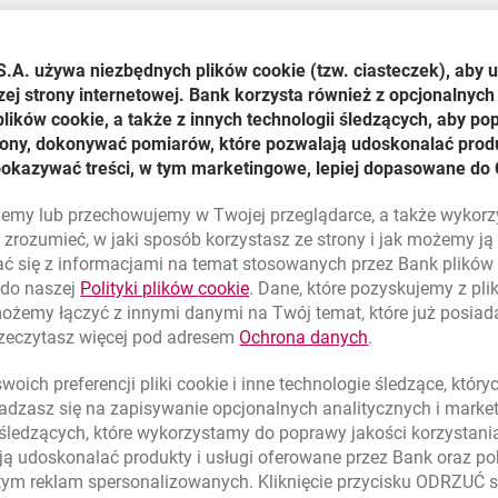
 o zmianie nazwy Banku: z BIG Bank GDAŃSKI S.A. na Bank Mill
S.A. używa niezbędnych plików
cookie
(tzw. ciasteczek), aby 
 po przeprowadzeniu wszechstronnych badań rynkowych, który
zej strony internetowej. Bank korzysta również z opcjonalnych 
anku dla proponowanej nowej nazwy. Nowa nazwa w lepszy spos
ików cookie, a także z innych technologii śledzących, aby po
ank tworząc jednocześnie przestrzeń do dalszego rozwoju. Zmi
trony, dokonywać pomiarów, które pozwalają udoskonalać produ
ej efektywnych działań marketingowych w oparciu o uporządko
pokazywać treści, w tym marketingowe, lepiej dopasowane do 
lujemy lub przechowujemy w Twojej przeglądarce, a także wykor
ędzie rolę marki parasolowej dla całego Banku, zaś wyspecjali
zrozumieć, w jaki sposób korzystasz ze strony i jak możemy j
kami segmentowymi: Millennium (usługi dla klientów indywidua
ć się z informacjami na temat stosowanych przez Bank plikó
lennium PRESTIGE (bankowość prywatna) i Bank Millennium Bank
link otwiera się w nowym oknie
 do naszej
Polityki plików
cookie
. Dane, które pozyskujemy z pl
Zmiana nazwy Banku jest kolejnym etapem realizacji programu 
możemy łączyć z innymi danymi na Twój temat, które już posia
owej. Najważniejszymi elementami tego procesu jest: wprowadze
link otwiera się
rzeczytasz więcej pod adresem
Ochrona danych
.
owych, wdrożenie nowego systemu operacyjnego, unowocześnien
rozwój automatycznych kanałów dystrybucji.
oich preferencji pliki
cookie
i inne technologie śledzące, któr
dzasz się na zapisywanie opcjonalnych analitycznych i mark
 o zmianach w statucie Banku dostosowując jego zapisy do regu
 śledzących, które wykorzystamy do poprawy jakości korzystani
ą udoskonalać produkty i usługi oferowane przez Bank oraz po
tym reklam spersonalizowanych. Kliknięcie przycisku ODRZUĆ s