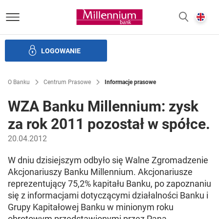
Bank Millennium homepage
E
SZUKAJ
z
LOGOWANIE
Banku i ład korporacyjny
Relacje Inwestorskie
Kariera
O Banku
Centrum Prasowe
Informacje prasowe
WZA Banku Millennium: zysk
za rok 2011 pozostał w spółce.
20.04.2012
W dniu dzisiejszym odbyło się Walne Zgromadzenie
Akcjonariuszy Banku Millennium. Akcjonariusze
reprezentujący 75,2% kapitału Banku, po zapoznaniu
się z informacjami dotyczącymi działalności Banku i
Grupy Kapitałowej Banku w minionym roku
obrotowym przedstawionymi przez Pana