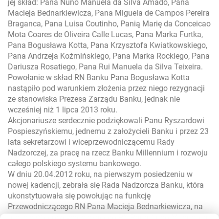
jej skład: Pana Nuno Manuela da Silva Amado, Pana
Macieja Bednarkiewicza, Pana Miguela de Campos Pereira
Braganca, Pana Luisa Coutinho, Panią Marię da Conceicao
Mota Coares de Oliveira Calle Lucas, Pana Marka Furtka,
Pana Bogusława Kotta, Pana Krzysztofa Kwiatkowskiego,
Pana Andrzeja Koźmińskiego, Pana Marka Rockiego, Pana
Dariusza Rosatiego, Pana Rui Manuela da Silva Teixeira.
Powołanie w skład RN Banku Pana Bogusława Kotta
nastąpiło pod warunkiem złożenia przez niego rezygnacji
ze stanowiska Prezesa Zarządu Banku, jednak nie
wcześniej niż 1 lipca 2013 roku.
Akcjonariusze serdecznie podziękowali Panu Ryszardowi
Pospieszyńskiemu, jednemu z założycieli Banku i przez 23
lata sekretarzowi i wiceprzewodniczącemu Rady
Nadzorczej, za pracę na rzecz Banku Millennium i rozwoju
całego polskiego systemu bankowego.
W dniu 20.04.2012 roku, na pierwszym posiedzeniu w
nowej kadencji, zebrała się Rada Nadzorcza Banku, która
ukonstytuowała się powołując na funkcję
Przewodniczącego RN Pana Macieja Bednarkiewicza, na
funkcję Wiceprzewodniczącego RN Pana Nuno Manuel da