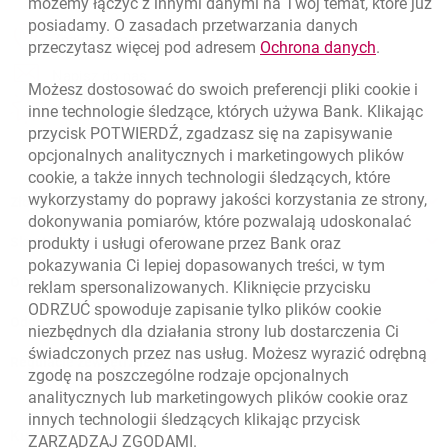
możemy łączyć z innymi danymi na Twój temat, które już
posiadamy. O zasadach przetwarzania danych
otwiera się w nowej karcie
Znajdź placówkę lub bankomat
link otwie
przeczytasz więcej pod adresem
Ochrona danych
.
otwiera się w nowej karcie
Napisz do nas
Możesz dostosować do swoich preferencji pliki
cookie
i
otwiera się w nowej karcie
inne technologie śledzące, których używa Bank. Klikając
Oceń nas
przycisk POTWIERDŹ, zgadzasz się na zapisywanie
opcjonalnych analitycznych i marketingowych plików
cookie
, a także innych technologii śledzących, które
wykorzystamy do poprawy jakości korzystania ze strony,
Złóż wniosek przez internet
dokonywania pomiarów, które pozwalają udoskonalać
Skontaktuj się ze Specjalistą
produkty i usługi oferowane przez Bank oraz
pokazywania Ci lepiej dopasowanych treści, w tym
O banku
reklam spersonalizowanych. Kliknięcie przycisku
ODRZUĆ spowoduje zapisanie tylko plików
cookie
Odpowiedzialny biznes
niezbędnych dla działania strony lub dostarczenia Ci
świadczonych przez nas usług. Możesz wyrazić odrębną
Regulacje zewnętrzne
zgodę na poszczególne rodzaje opcjonalnych
analitycznych lub marketingowych plików
cookie
oraz
innych technologii śledzących klikając przycisk
Kursy wymiany walut
ZARZĄDZAJ ZGODAMI.