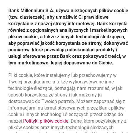
Silva Amado zaś na funkcję Sekretarza RN Pana Marka
Bank Millennium S.A. używa niezbędnych plików
cookie
Furtka. W trakcie tego samego posiedzenia Rada
(tzw. ciasteczek), aby umożliwić Ci prawidłowe
Nadzorcza Banku ustaliła, że Zarząd Banku Millennium w
korzystanie z naszej strony internetowej. Bank korzysta
nowej kadencji będzie liczył 8 osób i powołała w jego
również z opcjonalnych analitycznych i marketingowych
skład: Pana Bogusława Kotta na funkcję Prezesa Zarządu,
plików cookie, a także z innych technologii śledzących,
Pana Joao Bras Jorge na funkcję Pierwszego Wiceprezesa
aby poprawiać jakość korzystania ze strony, dokonywać
Zarządu, Pana Fernando Bicho na funkcję Wiceprezesa
pomiarów, które pozwalają udoskonalać produkty i
Zarządu, Pana Artura Klimczaka na funkcję Wiceprezesa
usługi oferowane przez Bank oraz pokazywać treści, w
Zarządu oraz na Członków Zarządu Panią Juliannę
tym marketingowe, lepiej dopasowane do Ciebie.
Boniuk-Gorzelańczyk, Panią Marię Jose Campos, Pana
Wojciecha Haase, Pana Andrzeja Glińskiego.
Pliki
cookie
, które instalujemy lub przechowujemy w
Powrót do listy
Twojej przeglądarce, a także wykorzystywane inne
technologie śledzące, pomagają nam zrozumieć, w jaki
sposób korzystasz ze strony i jak możemy ją
dostosować do Twoich potrzeb. Możesz zapoznać się z
informacjami na temat stosowanych przez Bank plików
Nawigacja dolna
801 331 331
cookie
i innych technologii śledzących przechodząc do
Zadzwoń do nas
Migam
link otwiera się w nowym oknie
naszej
Polityki plików
cookie
. Dane, które pozyskujemy z
(+48) 22 598 40 40
plików
cookies
oraz innych technologii śledzących