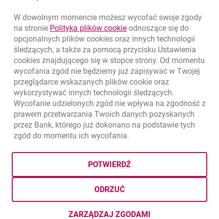
WALUTA
KUPNO
SPRZEDAŻ
W dowolnym momencie możesz wycofać swoje zgody
Kursy wymiany walut. Data aktualizacji: 6.08.2026, 12:54:32
link otwiera się w nowym o
na stronie
Polityka plików
cookie
odnoszące się do
EUR
4.1358
4.4581
opcjonalnych plików
cookies
oraz innych technologii
USD
3.5845
3.8639
śledzących, a także za pomocą przycisku Ustawienia
cookies
znajdującego się w stopce strony. Od momentu
CHF
4.4248
4.7696
wycofania zgód nie będziemy już zapisywać w Twojej
GBP
4.8262
5.2023
przeglądarce wskazanych plików
cookie
oraz
wykorzystywać innych technologii śledzących.
k
6.08.2026, 12:54:32
Zobacz wszystkie
Wycofanie udzielonych zgód nie wpływa na zgodność z
prawem przetwarzania Twoich danych pozyskanych
przez Bank, którego już dokonano na podstawie tych
zgód do momentu ich wycofania.
otwiera się w nowej karcie
otwiera 
Ochrona danych
Ustawienia
cookies
Zastrzeżenia prawne
otwiera się w nowej karcie
Mapa strony
POTWIERDŹ
BIC (Swift): BIGBPLPWXXX
Copyright
© Bank Millennium SA
ODRZUĆ
Goodie
otwiera się w nowej karcie
Twitter
otwiera się w nowej karcie
YouTube
otwiera się w nowej karcie
LinkedIn
otwiera się w nowej kar
ZARZĄDZAJ ZGODAMI