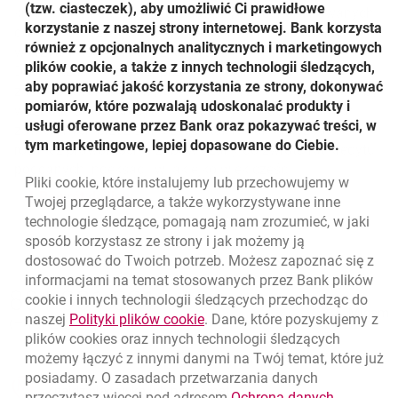
(tzw. ciasteczek), aby umożliwić Ci prawidłowe
kredytów walutowych indeksowanych i denominowanych
korzystanie z naszej strony internetowej. Bank korzysta
do franków szwajcarskich oraz istnienie i zasadność
również z opcjonalnych analitycznych i marketingowych
wierzytelności banków z ich tytułu.
plików cookie, a także z innych technologii śledzących,
Dotychczas nie zapadł przeciwko Bankowi Millennium
aby poprawiać jakość korzystania ze strony, dokonywać
żaden prawomocny wyrok, w którym zakwestionowano by
pomiarów, które pozwalają udoskonalać produkty i
ważność umów kredytów walutowych indeksowanych
usługi oferowane przez Bank oraz pokazywać treści, w
zawieranych przez Bank z klientami. Bank nie został
tym marketingowe, lepiej dopasowane do Ciebie.
również prawomocnie zobowiązany do zwrotu rat kredytu
poddanych indeksacji w jakiejkolwiek części.
Pliki
cookie
, które instalujemy lub przechowujemy w
Powrót do listy
Twojej przeglądarce, a także wykorzystywane inne
technologie śledzące, pomagają nam zrozumieć, w jaki
sposób korzystasz ze strony i jak możemy ją
dostosować do Twoich potrzeb. Możesz zapoznać się z
informacjami na temat stosowanych przez Bank plików
Nawigacja dolna
801 331 331
cookie
i innych technologii śledzących przechodząc do
Zadzwoń do nas
Migam
link otwiera się w nowym oknie
naszej
Polityki plików
cookie
. Dane, które pozyskujemy z
(+48) 22 598 40 40
plików
cookies
oraz innych technologii śledzących
możemy łączyć z innymi danymi na Twój temat, które już
posiadamy. O zasadach przetwarzania danych
otwiera się w nowej karcie
Znajdź placówkę lub bankomat
link otwie
przeczytasz więcej pod adresem
Ochrona danych
.