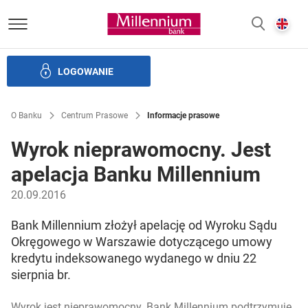
Bank Millennium homepage
E
SZUKAJ
z
LOGOWANIE
Banku i ład korporacyjny
Relacje Inwestorskie
Kariera
O Banku
Centrum Prasowe
Informacje prasowe
Wyrok nieprawomocny. Jest
apelacja Banku Millennium
20.09.2016
Bank Millennium złożył apelację od Wyroku Sądu
Okręgowego w Warszawie dotyczącego umowy
kredytu indeksowanego wydanego w dniu 22
sierpnia br.
Wyrok jest nieprawomocny. Bank Millennium podtrzymuje