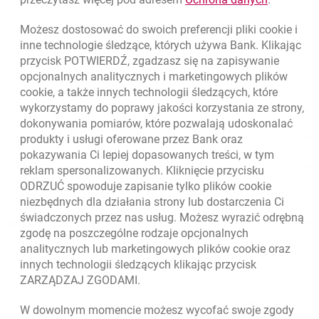
otwiera się w nowej karcie
Napisz do nas
Możesz dostosować do swoich preferencji pliki
cookie
i
otwiera się w nowej karcie
inne technologie śledzące, których używa Bank. Klikając
Oceń nas
przycisk POTWIERDŹ, zgadzasz się na zapisywanie
opcjonalnych analitycznych i marketingowych plików
cookie
, a także innych technologii śledzących, które
wykorzystamy do poprawy jakości korzystania ze strony,
Złóż wniosek przez internet
dokonywania pomiarów, które pozwalają udoskonalać
Skontaktuj się ze Specjalistą
produkty i usługi oferowane przez Bank oraz
pokazywania Ci lepiej dopasowanych treści, w tym
O banku
reklam spersonalizowanych. Kliknięcie przycisku
ODRZUĆ spowoduje zapisanie tylko plików
cookie
Odpowiedzialny biznes
niezbędnych dla działania strony lub dostarczenia Ci
świadczonych przez nas usług. Możesz wyrazić odrębną
Regulacje zewnętrzne
zgodę na poszczególne rodzaje opcjonalnych
analitycznych lub marketingowych plików
cookie
oraz
innych technologii śledzących klikając przycisk
Kursy wymiany walut
ZARZĄDZAJ ZGODAMI.
WALUTA
KUPNO
SPRZEDAŻ
W dowolnym momencie możesz wycofać swoje zgody