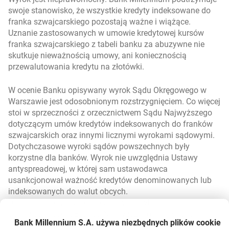
swoje stanowisko, że wszystkie kredyty indeksowane do
franka szwajcarskiego pozostają ważne i wiążące.
Uznanie zastosowanych w umowie kredytowej kursów
franka szwajcarskiego z tabeli banku za abuzywne nie
skutkuje nieważnością umowy, ani koniecznością
przewalutowania kredytu na złotówki.
W ocenie Banku opisywany wyrok Sądu Okręgowego w
Warszawie jest odosobnionym rozstrzygnięciem. Co więcej
stoi w sprzeczności z orzecznictwem Sądu Najwyższego
dotyczącym umów kredytów indeksowanych do franków
szwajcarskich oraz innymi licznymi wyrokami sądowymi.
Dotychczasowe wyroki sądów powszechnych były
korzystne dla banków. Wyrok nie uwzględnia Ustawy
antyspreadowej, w której sam ustawodawca
usankcjonował ważność kredytów denominowanych lub
indeksowanych do walut obcych.
Dominujące orzecznictwo zarówno Trybunału
Sprawiedliwości UE, Sądu Najwyższego, jak i sądów
Bank Millennium S.A. używa niezbędnych plików
cookie
okręgowych potwierdza co do zasady ważność umów