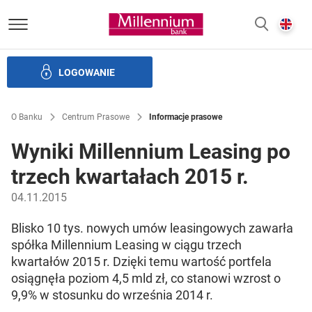
Bank Millennium homepage
E
SZUKAJ
z
LOGOWANIE
Banku i ład korporacyjny
Relacje Inwestorskie
Kariera
O Banku
Centrum Prasowe
Informacje prasowe
Wyniki Millennium Leasing po
trzech kwartałach 2015 r.
04.11.2015
Blisko 10 tys. nowych umów leasingowych zawarła
spółka Millennium Leasing w ciągu trzech
kwartałów 2015 r. Dzięki temu wartość portfela
osiągnęła poziom 4,5 mld zł, co stanowi wzrost o
9,9% w stosunku do września 2014 r.