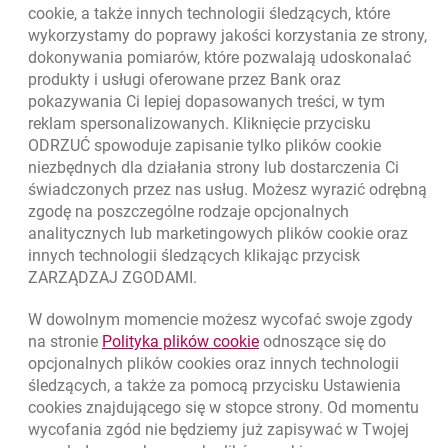
cookie
, a także innych technologii śledzących, które
wykorzystamy do poprawy jakości korzystania ze strony,
Złóż wniosek przez internet
dokonywania pomiarów, które pozwalają udoskonalać
Skontaktuj się ze Specjalistą
produkty i usługi oferowane przez Bank oraz
pokazywania Ci lepiej dopasowanych treści, w tym
O banku
reklam spersonalizowanych. Kliknięcie przycisku
ODRZUĆ spowoduje zapisanie tylko plików
cookie
Odpowiedzialny biznes
niezbędnych dla działania strony lub dostarczenia Ci
świadczonych przez nas usług. Możesz wyrazić odrębną
Regulacje zewnętrzne
zgodę na poszczególne rodzaje opcjonalnych
analitycznych lub marketingowych plików
cookie
oraz
innych technologii śledzących klikając przycisk
ZARZĄDZAJ ZGODAMI.
W dowolnym momencie możesz wycofać swoje zgody
link otwiera się w nowym o
na stronie
Polityka plików
cookie
odnoszące się do
opcjonalnych plików
cookies
oraz innych technologii
śledzących, a także za pomocą przycisku Ustawienia
cookies
znajdującego się w stopce strony. Od momentu
wycofania zgód nie będziemy już zapisywać w Twojej