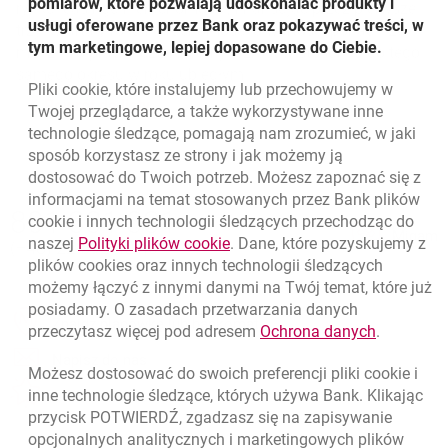
pomiarów, które pozwalają udoskonalać produkty i
rynku leasingu nieruchomości, finansując przez pierwsze
usługi oferowane przez Bank oraz pokazywać treści, w
trzy kwartały roku nieruchomości o wartości ponad 120
tym marketingowe, lepiej dopasowane do Ciebie.
mln zł. To prawie czterokrotny wzrost w stosunku do tego
samego okresu w roku ubiegłym.
Pliki
cookie
, które instalujemy lub przechowujemy w
Powrót do listy
Twojej przeglądarce, a także wykorzystywane inne
technologie śledzące, pomagają nam zrozumieć, w jaki
sposób korzystasz ze strony i jak możemy ją
dostosować do Twoich potrzeb. Możesz zapoznać się z
informacjami na temat stosowanych przez Bank plików
Nawigacja dolna
801 331 331
cookie
i innych technologii śledzących przechodząc do
Zadzwoń do nas
Migam
link otwiera się w nowym oknie
naszej
Polityki plików
cookie
. Dane, które pozyskujemy z
(+48) 22 598 40 40
plików
cookies
oraz innych technologii śledzących
możemy łączyć z innymi danymi na Twój temat, które już
posiadamy. O zasadach przetwarzania danych
otwiera się w nowej karcie
Znajdź placówkę lub bankomat
link otwie
przeczytasz więcej pod adresem
Ochrona danych
.
otwiera się w nowej karcie
Napisz do nas
Możesz dostosować do swoich preferencji pliki
cookie
i
otwiera się w nowej karcie
inne technologie śledzące, których używa Bank. Klikając
Oceń nas
przycisk POTWIERDŹ, zgadzasz się na zapisywanie
opcjonalnych analitycznych i marketingowych plików