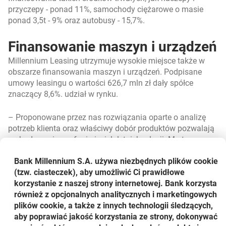
przyczepy - ponad 11%, samochody ciężarowe o masie
ponad 3,5t - 9% oraz autobusy - 15,7%.
Finansowanie maszyn i urządzeń
Millennium Leasing utrzymuje wysokie miejsce także w
obszarze finansowania maszyn i urządzeń. Podpisane
umowy leasingu o wartości 626,7 mln zł dały spółce
znaczący 8,6%. udział w rynku.
–
Proponowane przez nas rozwiązania oparte o analizę
potrzeb klienta oraz właściwy dobór produktów pozwalają
na budowanie zaufania i wieloletnich relacji. Ma to
ogromny wpływ na wyniki spółki.
– dodaje Wojciech
Bank Millennium S.A. używa niezbędnych plików
cookie
Rybak.
(tzw. ciasteczek), aby umożliwić Ci prawidłowe
korzystanie z naszej strony internetowej. Bank korzysta
Wzrosty w finansowaniu
również z opcjonalnych analitycznych i marketingowych
nieruchomości
plików cookie, a także z innych technologii śledzących,
aby poprawiać jakość korzystania ze strony, dokonywać
Spółka Millennium Leasing osiągnęła 13,5% udziału w