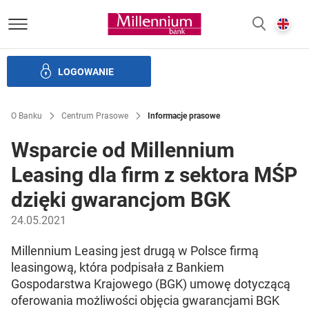
Bank Millennium homepage
E
SZUKAJ
z
LOGOWANIE
Banku i ład korporacyjny
Relacje Inwestorskie
Kariera
O Banku
Centrum Prasowe
Informacje prasowe
Wsparcie od Millennium
Leasing dla firm z sektora MŚP
dzięki gwarancjom BGK
24.05.2021
Millennium Leasing jest drugą w Polsce firmą
leasingową, która podpisała z Bankiem
Gospodarstwa Krajowego (BGK) umowę dotyczącą
oferowania możliwości objęcia gwarancjami BGK