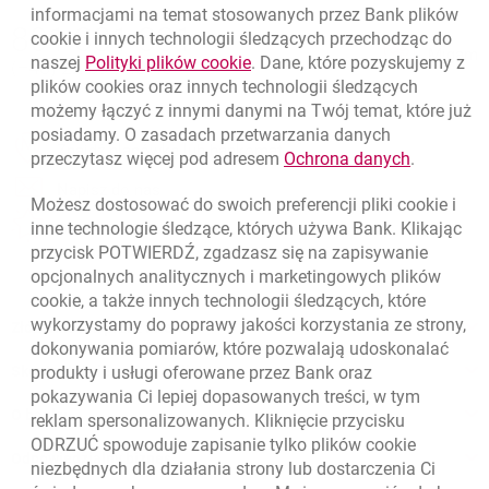
informacjami na temat stosowanych przez Bank plików
Nawigacja dolna
801 331 331
cookie
i innych technologii śledzących przechodząc do
Zadzwoń do nas
Migam
link otwiera się w nowym oknie
naszej
Polityki plików
cookie
. Dane, które pozyskujemy z
(+48) 22 598 40 40
plików
cookies
oraz innych technologii śledzących
możemy łączyć z innymi danymi na Twój temat, które już
posiadamy. O zasadach przetwarzania danych
otwiera się w nowej karcie
Znajdź placówkę lub bankomat
link otwie
przeczytasz więcej pod adresem
Ochrona danych
.
otwiera się w nowej karcie
Napisz do nas
Możesz dostosować do swoich preferencji pliki
cookie
i
otwiera się w nowej karcie
inne technologie śledzące, których używa Bank. Klikając
Oceń nas
przycisk POTWIERDŹ, zgadzasz się na zapisywanie
opcjonalnych analitycznych i marketingowych plików
cookie
, a także innych technologii śledzących, które
wykorzystamy do poprawy jakości korzystania ze strony,
Złóż wniosek przez internet
dokonywania pomiarów, które pozwalają udoskonalać
Skontaktuj się ze Specjalistą
produkty i usługi oferowane przez Bank oraz
pokazywania Ci lepiej dopasowanych treści, w tym
O banku
reklam spersonalizowanych. Kliknięcie przycisku
ODRZUĆ spowoduje zapisanie tylko plików
cookie
Odpowiedzialny biznes
niezbędnych dla działania strony lub dostarczenia Ci