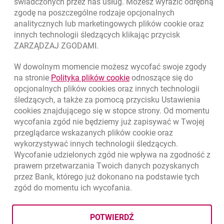
świadczonych przez nas usług. Możesz wyrazić odrębną
Regulacje zewnętrzne
zgodę na poszczególne rodzaje opcjonalnych
analitycznych lub marketingowych plików
cookie
oraz
innych technologii śledzących klikając przycisk
ZARZĄDZAJ ZGODAMI.
W dowolnym momencie możesz wycofać swoje zgody
link otwiera się w nowym o
na stronie
Polityka plików
cookie
odnoszące się do
opcjonalnych plików
cookies
oraz innych technologii
śledzących, a także za pomocą przycisku Ustawienia
cookies
znajdującego się w stopce strony. Od momentu
wycofania zgód nie będziemy już zapisywać w Twojej
przeglądarce wskazanych plików
cookie
oraz
wykorzystywać innych technologii śledzących.
Wycofanie udzielonych zgód nie wpływa na zgodność z
prawem przetwarzania Twoich danych pozyskanych
przez Bank, którego już dokonano na podstawie tych
zgód do momentu ich wycofania.
otwiera się w nowej karcie
otwiera 
Ochrona danych
Ustawienia
cookies
Zastrzeżenia prawne
otwiera się w nowej karcie
Mapa strony
POTWIERDŹ