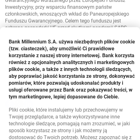
Gwarancyjnego wdrażanego przez Europejski Fundusz
Inwestycyjny, przy wsparciu finansowym państw
członkowskich, wnoszących wkład do Paneuropejskiego
Funduszu Gwarancyjnego. Celem tego funduszu jest
ochrona gospodarki UE przed skutkami pandemii SARS-
CoV-2. Gwarancja może stanowić zabezpieczenie
transakcji leasingowych udzielanych przez tych
Bank Millennium S.A. używa niezbędnych plików
cookie
leasingodawców, którym zostanie udostępniony limit
(tzw. ciasteczek), aby umożliwić Ci prawidłowe
gwarancyjny na podstawie umowy podpisanej z BGK. W
korzystanie z naszej strony internetowej. Bank korzysta
chwili obecnej wsparcie w dostępie do finansowania
również z opcjonalnych analitycznych i marketingowych
poprzez leasing z możliwością skorzystania z gwarancji
plików cookie, a także z innych technologii śledzących,
BGK mogą zaoferować tylko dwie firmy leasingowe – w
aby poprawiać jakość korzystania ze strony, dokonywać
tym Millennium Leasing.
pomiarów, które pozwalają udoskonalać produkty i
Udostępnij
usługi oferowane przez Bank oraz pokazywać treści, w
tym marketingowe, lepiej dopasowane do Ciebie.
Udostępnij
Udostępnij
Udostępnij
-
-
-
Pliki
cookie
, które instalujemy lub przechowujemy w
otwiera się w nowej karcie
otwiera się w nowej karcie
otwiera się w nowej karcie
Powrót do listy
Twojej przeglądarce, a także wykorzystywane inne
technologie śledzące, pomagają nam zrozumieć, w jaki
sposób korzystasz ze strony i jak możemy ją
dostosować do Twoich potrzeb. Możesz zapoznać się z