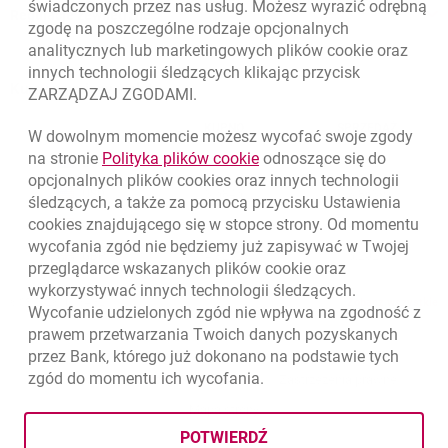
świadczonych przez nas usług. Możesz wyrazić odrębną
Regulacje zewnętrzne
zgodę na poszczególne rodzaje opcjonalnych
analitycznych lub marketingowych plików
cookie
oraz
innych technologii śledzących klikając przycisk
Kursy wymiany walut
ZARZĄDZAJ ZGODAMI.
WALUTA
KUPNO
SPRZEDAŻ
W dowolnym momencie możesz wycofać swoje zgody
Kursy wymiany walut. Data aktualizacji: 6.08.2026, 12:54:32
link otwiera się w nowym o
na stronie
Polityka plików
cookie
odnoszące się do
EUR
4.1358
4.4581
opcjonalnych plików
cookies
oraz innych technologii
USD
3.5845
3.8639
śledzących, a także za pomocą przycisku Ustawienia
cookies
znajdującego się w stopce strony. Od momentu
CHF
4.4248
4.7696
wycofania zgód nie będziemy już zapisywać w Twojej
GBP
4.8262
5.2023
przeglądarce wskazanych plików
cookie
oraz
wykorzystywać innych technologii śledzących.
k
6.08.2026, 12:54:32
Zobacz wszystkie
Wycofanie udzielonych zgód nie wpływa na zgodność z
prawem przetwarzania Twoich danych pozyskanych
przez Bank, którego już dokonano na podstawie tych
zgód do momentu ich wycofania.
otwiera się w nowej karcie
otwiera 
Ochrona danych
Ustawienia
cookies
Zastrzeżenia prawne
otwiera się w nowej karcie
Mapa strony
POTWIERDŹ