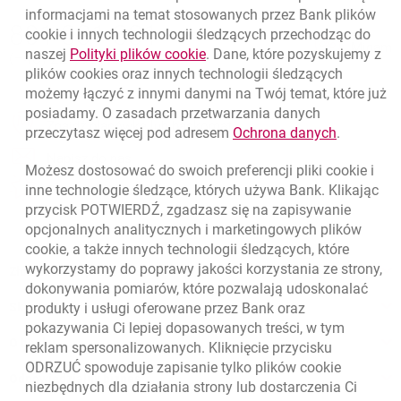
informacjami na temat stosowanych przez Bank plików
Nawigacja dolna
801 331 331
cookie
i innych technologii śledzących przechodząc do
Zadzwoń do nas
Migam
link otwiera się w nowym oknie
naszej
Polityki plików
cookie
. Dane, które pozyskujemy z
(+48) 22 598 40 40
plików
cookies
oraz innych technologii śledzących
możemy łączyć z innymi danymi na Twój temat, które już
posiadamy. O zasadach przetwarzania danych
otwiera się w nowej karcie
Znajdź placówkę lub bankomat
link otwie
przeczytasz więcej pod adresem
Ochrona danych
.
otwiera się w nowej karcie
Napisz do nas
Możesz dostosować do swoich preferencji pliki
cookie
i
otwiera się w nowej karcie
inne technologie śledzące, których używa Bank. Klikając
Oceń nas
przycisk POTWIERDŹ, zgadzasz się na zapisywanie
opcjonalnych analitycznych i marketingowych plików
cookie
, a także innych technologii śledzących, które
wykorzystamy do poprawy jakości korzystania ze strony,
Złóż wniosek przez internet
dokonywania pomiarów, które pozwalają udoskonalać
produkty i usługi oferowane przez Bank oraz
Skontaktuj się ze Specjalistą
pokazywania Ci lepiej dopasowanych treści, w tym
O banku
reklam spersonalizowanych. Kliknięcie przycisku
ODRZUĆ spowoduje zapisanie tylko plików
cookie
Odpowiedzialny biznes
niezbędnych dla działania strony lub dostarczenia Ci