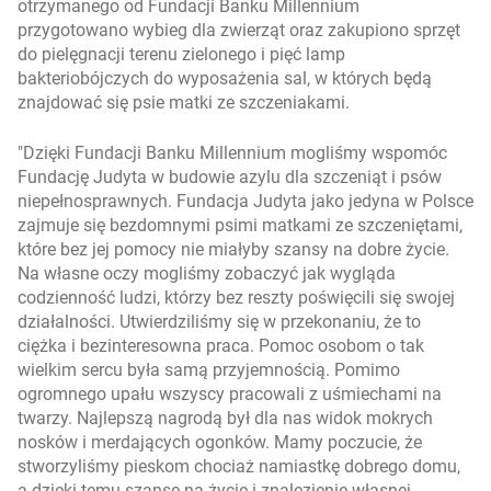
otrzymanego od Fundacji Banku Millennium
przygotowano wybieg dla zwierząt oraz zakupiono sprzęt
do pielęgnacji terenu zielonego i pięć lamp
bakteriobójczych do wyposażenia sal, w których będą
znajdować się psie matki ze szczeniakami.
Dzięki Fundacji Banku Millennium mogliśmy wspomóc
Fundację Judyta w budowie azylu dla szczeniąt i psów
niepełnosprawnych. Fundacja Judyta jako jedyna w Polsce
zajmuje się bezdomnymi psimi matkami ze szczeniętami,
które bez jej pomocy nie miałyby szansy na dobre życie.
Na własne oczy mogliśmy zobaczyć jak wygląda
codzienność ludzi, którzy bez reszty poświęcili się swojej
działalności. Utwierdziliśmy się w przekonaniu, że to
ciężka i bezinteresowna praca. Pomoc osobom o tak
wielkim sercu była samą przyjemnością. Pomimo
ogromnego upału wszyscy pracowali z uśmiechami na
twarzy. Najlepszą nagrodą był dla nas widok mokrych
nosków i merdających ogonków. Mamy poczucie, że
stworzyliśmy pieskom chociaż namiastkę dobrego domu,
a dzięki temu szansę na życie i znalezienie własnej