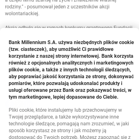
rodziny.
- posumował jeden z uczestników akcji
wolontariackiej.
Akcja odbyła się w ramach konkursu grantowego Fundacji
Banku Millennium, w którym pracownicy banku zgłaszają
pomysły na akcje społeczne. Do tej pory w akcjach
Bank Millennium S.A. używa niezbędnych plików
cookie
wolontariackich organizowanych przy wsparciu Fundacji
(tzw. ciasteczek), aby umożliwić Ci prawidłowe
Banku Millennium wzięło udział ponad 300 wolontariuszy,
korzystanie z naszej strony internetowej. Bank korzysta
którzy zrealizowali programy dla kilku tysięcy
również z opcjonalnych analitycznych i marketingowych
beneficjentów.
plików cookie, a także z innych technologii śledzących,
aby poprawiać jakość korzystania ze strony, dokonywać
otwiera się w nowej karcie
Zobacz video
pomiarów, które pozwalają udoskonalać produkty i
Udostępnij
usługi oferowane przez Bank oraz pokazywać treści, w
tym marketingowe, lepiej dopasowane do Ciebie.
Udostępnij
Udostępnij
Udostępnij
-
-
-
Pliki
cookie
, które instalujemy lub przechowujemy w
otwiera się w nowej karcie
otwiera się w nowej karcie
otwiera się w nowej karcie
Powrót do listy
Twojej przeglądarce, a także wykorzystywane inne
technologie śledzące, pomagają nam zrozumieć, w jaki
sposób korzystasz ze strony i jak możemy ją
dostosować do Twoich potrzeb. Możesz zapoznać się z