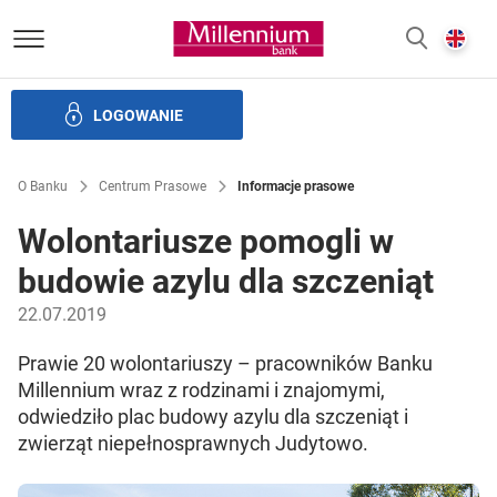
Bank Millennium homepage
E
SZUKAJ
z
LOGOWANIE
Banku i ład korporacyjny
Relacje Inwestorskie
Kariera
O Banku
Centrum Prasowe
Informacje prasowe
Wolontariusze pomogli w
budowie azylu dla szczeniąt
22.07.2019
Prawie 20 wolontariuszy – pracowników Banku
Millennium wraz z rodzinami i znajomymi,
odwiedziło plac budowy azylu dla szczeniąt i
zwierząt niepełnosprawnych Judytowo.