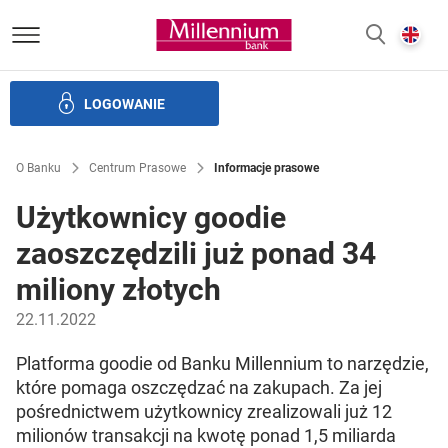
Bank Millennium homepage
E
SZUKAJ
z
LOGOWANIE
Banku i ład korporacyjny
Relacje Inwestorskie
Kariera
O Banku
Centrum Prasowe
Informacje prasowe
Użytkownicy goodie
zaoszczędzili już ponad 34
miliony złotych
22.11.2022
Platforma goodie od Banku Millennium to narzędzie,
które pomaga oszczędzać na zakupach. Za jej
pośrednictwem użytkownicy zrealizowali już 12
milionów transakcji na kwotę ponad 1,5 miliarda