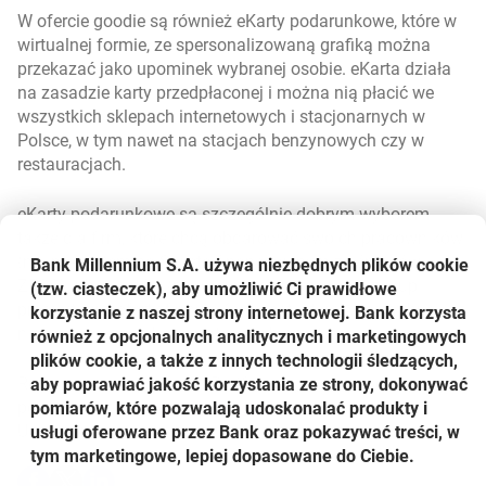
W ofercie goodie są również eKarty podarunkowe, które w
wirtualnej formie, ze spersonalizowaną grafiką można
przekazać jako upominek wybranej osobie. eKarta działa
na zasadzie karty przedpłaconej i można nią płacić we
wszystkich sklepach internetowych i stacjonarnych w
Polsce, w tym nawet na stacjach benzynowych czy w
restauracjach.
eKarty podarunkowe są szczególnie dobrym wyborem
także dla firm, które chcą obdarować swoich pracowników
(np. prezentem na Święta finansowanym ze środków
Bank Millennium S.A. używa niezbędnych plików
cookie
ZFŚS) lub klientów (np. w ramach nagrody za zakup
(tzw. ciasteczek), aby umożliwić Ci prawidłowe
produktów z oferty firmy). Karta jest łatwa w dystrybucji i
korzystanie z naszej strony internetowej. Bank korzysta
nie pociąga za sobą dodatkowych opłat.
również z opcjonalnych analitycznych i marketingowych
plików cookie, a także z innych technologii śledzących,
Regulamin korzystania z Platformy goodie.pl dostępny jest
aby poprawiać jakość korzystania ze strony, dokonywać
link otwiera się w no
otwiera się w nowej ka
pod linkiem:
www.goodie.pl/regulamin
pomiarów, które pozwalają udoskonalać produkty i
Udostępnij
usługi oferowane przez Bank oraz pokazywać treści, w
tym marketingowe, lepiej dopasowane do Ciebie.
Udostępnij
Udostępnij
Udostępnij
-
-
-