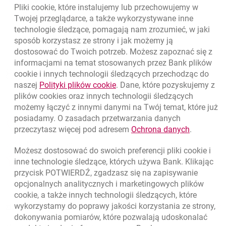
Pliki
cookie
, które instalujemy lub przechowujemy w
otwiera się w nowej karcie
otwiera się w nowej karcie
otwiera się w nowej karcie
Powrót do listy
Twojej przeglądarce, a także wykorzystywane inne
technologie śledzące, pomagają nam zrozumieć, w jaki
sposób korzystasz ze strony i jak możemy ją
dostosować do Twoich potrzeb. Możesz zapoznać się z
informacjami na temat stosowanych przez Bank plików
Nawigacja dolna
801 331 331
cookie
i innych technologii śledzących przechodząc do
Zadzwoń do nas
Migam
link otwiera się w nowym oknie
naszej
Polityki plików
cookie
. Dane, które pozyskujemy z
(+48) 22 598 40 40
plików
cookies
oraz innych technologii śledzących
możemy łączyć z innymi danymi na Twój temat, które już
posiadamy. O zasadach przetwarzania danych
otwiera się w nowej karcie
Znajdź placówkę lub bankomat
link otwie
przeczytasz więcej pod adresem
Ochrona danych
.
otwiera się w nowej karcie
Napisz do nas
Możesz dostosować do swoich preferencji pliki
cookie
i
otwiera się w nowej karcie
inne technologie śledzące, których używa Bank. Klikając
Oceń nas
przycisk POTWIERDŹ, zgadzasz się na zapisywanie
opcjonalnych analitycznych i marketingowych plików
cookie
, a także innych technologii śledzących, które
wykorzystamy do poprawy jakości korzystania ze strony,
Złóż wniosek przez internet
dokonywania pomiarów, które pozwalają udoskonalać