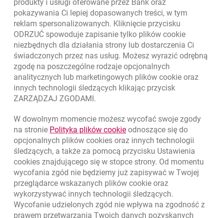
produkty i usługi oferowane przez Bank oraz
Skontaktuj się ze Specjalistą
pokazywania Ci lepiej dopasowanych treści, w tym
O banku
reklam spersonalizowanych. Kliknięcie przycisku
ODRZUĆ spowoduje zapisanie tylko plików
cookie
Odpowiedzialny biznes
niezbędnych dla działania strony lub dostarczenia Ci
świadczonych przez nas usług. Możesz wyrazić odrębną
Regulacje zewnętrzne
zgodę na poszczególne rodzaje opcjonalnych
analitycznych lub marketingowych plików
cookie
oraz
innych technologii śledzących klikając przycisk
Kursy wymiany walut
ZARZĄDZAJ ZGODAMI.
WALUTA
KUPNO
SPRZEDAŻ
W dowolnym momencie możesz wycofać swoje zgody
Kursy wymiany walut. Data aktualizacji: 6.08.2026, 12:54:32
link otwiera się w nowym o
na stronie
Polityka plików
cookie
odnoszące się do
EUR
4.1358
4.4581
opcjonalnych plików
cookies
oraz innych technologii
USD
3.5845
3.8639
śledzących, a także za pomocą przycisku Ustawienia
cookies
znajdującego się w stopce strony. Od momentu
CHF
4.4248
4.7696
wycofania zgód nie będziemy już zapisywać w Twojej
GBP
4.8262
5.2023
przeglądarce wskazanych plików
cookie
oraz
wykorzystywać innych technologii śledzących.
k
6.08.2026, 12:54:32
Zobacz wszystkie
Wycofanie udzielonych zgód nie wpływa na zgodność z
prawem przetwarzania Twoich danych pozyskanych