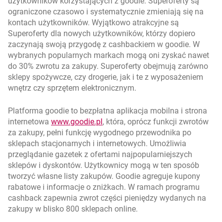
użytkowników korzystających z goodie. Superoferty są
ograniczone czasowo i systematycznie zmieniają się na
kontach użytkowników. Wyjątkowo atrakcyjne są
Superoferty dla nowych użytkowników, którzy dopiero
zaczynają swoją przygodę z cashbackiem w goodie. W
wybranych popularnych markach mogą oni zyskać nawet
do 30% zwrotu za zakupy. Superoferty obejmują zarówno
sklepy spożywcze, czy drogerie, jak i te z wyposażeniem
wnętrz czy sprzętem elektronicznym.
Platforma goodie to bezpłatna aplikacja mobilna i strona
link otwiera się w nowym oknie
otwiera się w nowej karcie
internetowa
www.goodie.pl
, która, oprócz funkcji zwrotów
za zakupy, pełni funkcję wygodnego przewodnika po
sklepach stacjonarnych i internetowych. Umożliwia
przeglądanie gazetek z ofertami najpopularniejszych
sklepów i dyskontów. Użytkownicy mogą w ten sposób
tworzyć własne listy zakupów. Goodie agreguje kupony
rabatowe i informacje o zniżkach. W ramach programu
cashback zapewnia zwrot części pieniędzy wydanych na
zakupy w blisko 800 sklepach online.