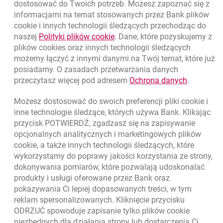
dostosować do Twoich potrzeb. Możesz zapoznać się z
informacjami na temat stosowanych przez Bank plików
Nawigacja dolna
801 331 331
cookie
i innych technologii śledzących przechodząc do
Zadzwoń do nas
Migam
link otwiera się w nowym oknie
naszej
Polityki plików
cookie
. Dane, które pozyskujemy z
(+48) 22 598 40 40
plików
cookies
oraz innych technologii śledzących
możemy łączyć z innymi danymi na Twój temat, które już
posiadamy. O zasadach przetwarzania danych
otwiera się w nowej karcie
Znajdź placówkę lub bankomat
link otwie
przeczytasz więcej pod adresem
Ochrona danych
.
otwiera się w nowej karcie
Napisz do nas
Możesz dostosować do swoich preferencji pliki
cookie
i
otwiera się w nowej karcie
inne technologie śledzące, których używa Bank. Klikając
Oceń nas
przycisk POTWIERDŹ, zgadzasz się na zapisywanie
opcjonalnych analitycznych i marketingowych plików
cookie
, a także innych technologii śledzących, które
wykorzystamy do poprawy jakości korzystania ze strony,
Złóż wniosek przez internet
dokonywania pomiarów, które pozwalają udoskonalać
Skontaktuj się ze Specjalistą
produkty i usługi oferowane przez Bank oraz
pokazywania Ci lepiej dopasowanych treści, w tym
O banku
reklam spersonalizowanych. Kliknięcie przycisku
ODRZUĆ spowoduje zapisanie tylko plików
cookie
Odpowiedzialny biznes
niezbędnych dla działania strony lub dostarczenia Ci