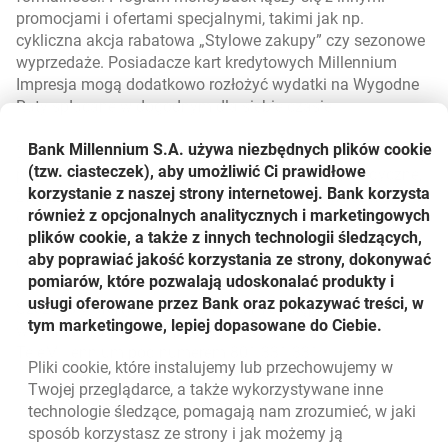
promocjami i ofertami specjalnymi, takimi jak np.
cykliczna akcja rabatowa „Stylowe zakupy” czy sezonowe
wyprzedaże. Posiadacze kart kredytowych Millennium
Impresja mogą dodatkowo rozłożyć wydatki na Wygodne
Raty spłacane w dogodnym dla siebie czasie.
Bank Millennium S.A. używa niezbędnych plików
cookie
Do karty Millennium Impresja dołączony jest rozbudowany
(tzw. ciasteczek), aby umożliwić Ci prawidłowe
pakiet assistance, obejmujący usługi domowe, medyczne,
korzystanie z naszej strony internetowej. Bank korzysta
związane z obsługą samochodu, a także prowadzenie
również z opcjonalnych analitycznych i marketingowych
osobistego terminarza oraz concierge dla kobiet. Jest to
plików cookie, a także z innych technologii śledzących,
wyjątkowy program przygotowany specjalnie dla pań i
aby poprawiać jakość korzystania ze strony, dokonywać
uwzględniający ich potrzeby.
pomiarów, które pozwalają udoskonalać produkty i
usługi oferowane przez Bank oraz pokazywać treści, w
Szczegóły oferty Banku Millennium dostępne są na
tym marketingowe, lepiej dopasowane do Ciebie.
www.bankmillennium.pl, w oddziałach banku oraz w
TeleMillennium pod numerem 801 331 331.
Pliki
cookie
, które instalujemy lub przechowujemy w
Powrót do listy
Twojej przeglądarce, a także wykorzystywane inne
technologie śledzące, pomagają nam zrozumieć, w jaki
sposób korzystasz ze strony i jak możemy ją