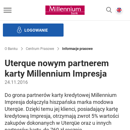
Bank Millennium homepage
E
SZUKAJ
z
LOGOWANIE
Banku i ład korporacyjny
Relacje Inwestorskie
Kariera
O Banku
Centrum Prasowe
Informacje prasowe
Uterque nowym partnerem
karty Millennium Impresja
24.11.2016
Do grona partnerów karty kredytowej Millennium
Impresja dołączyła hiszpańska marka modowa
Uterqüe. Dzięki temu jej klienci, posiadający kartę
kredytową Impresja, otrzymają zwrot 5% wartości
zakupów dokonanych w Uterqüe oraz u innych
partnerów karty, do 760 zł rocznie.