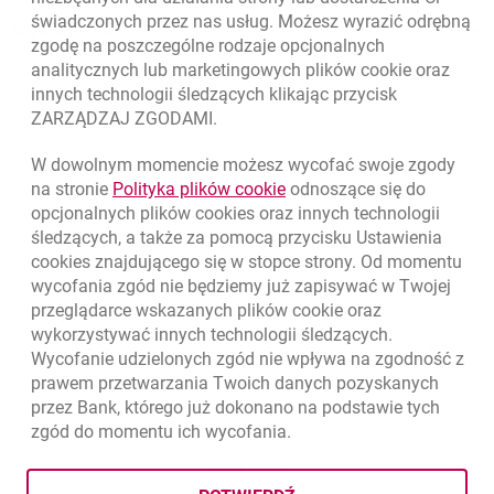
świadczonych przez nas usług. Możesz wyrazić odrębną
Regulacje zewnętrzne
zgodę na poszczególne rodzaje opcjonalnych
analitycznych lub marketingowych plików
cookie
oraz
innych technologii śledzących klikając przycisk
Kursy wymiany walut
ZARZĄDZAJ ZGODAMI.
WALUTA
KUPNO
SPRZEDAŻ
W dowolnym momencie możesz wycofać swoje zgody
Kursy wymiany walut. Data aktualizacji: 7.08.2026, 09:42:45
link otwiera się w nowym o
na stronie
Polityka plików
cookie
odnoszące się do
EUR
4.139
4.4615
opcjonalnych plików
cookies
oraz innych technologii
USD
3.5925
3.8725
śledzących, a także za pomocą przycisku Ustawienia
cookies
znajdującego się w stopce strony. Od momentu
CHF
4.424
4.7688
wycofania zgód nie będziemy już zapisywać w Twojej
GBP
4.8323
5.2089
przeglądarce wskazanych plików
cookie
oraz
wykorzystywać innych technologii śledzących.
k
7.08.2026, 09:42:45
Zobacz wszystkie
Wycofanie udzielonych zgód nie wpływa na zgodność z
prawem przetwarzania Twoich danych pozyskanych
przez Bank, którego już dokonano na podstawie tych
zgód do momentu ich wycofania.
otwiera się w nowej karcie
otwiera 
Ochrona danych
Ustawienia
cookies
Zastrzeżenia prawne
otwiera się w nowej karcie
Mapa strony