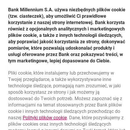
widgeta dostępnego przed zalogowaniem, a następnie
dokończyć transakcję.
Bank Millennium S.A. używa niezbędnych plików
cookie
(tzw. ciasteczek), aby umożliwić Ci prawidłowe
Tymczasowa blokada karty została udostępniona klientom
korzystanie z naszej strony internetowej. Bank korzysta
wraz z najnowszą wersją aplikacji mobilnej 4.32. Jest to
również z opcjonalnych analitycznych i marketingowych
kolejna funkcja wzbogacająca aplikację, która odpowiada
plików cookie, a także z innych technologii śledzących,
na bieżące potrzeby użytkowników i ma na celu ułatwianie
aby poprawiać jakość korzystania ze strony, dokonywać
im codziennego życia.
pomiarów, które pozwalają udoskonalać produkty i
Udostępnij
usługi oferowane przez Bank oraz pokazywać treści, w
tym marketingowe, lepiej dopasowane do Ciebie.
Udostępnij
Udostępnij
Udostępnij
-
-
-
Pliki
cookie
, które instalujemy lub przechowujemy w
otwiera się w nowej karcie
otwiera się w nowej karcie
otwiera się w nowej karcie
Powrót do listy
Twojej przeglądarce, a także wykorzystywane inne
technologie śledzące, pomagają nam zrozumieć, w jaki
sposób korzystasz ze strony i jak możemy ją
dostosować do Twoich potrzeb. Możesz zapoznać się z
informacjami na temat stosowanych przez Bank plików
Nawigacja dolna
801 331 331
cookie
i innych technologii śledzących przechodząc do
Zadzwoń do nas
Migam
link otwiera się w nowym oknie
naszej
Polityki plików
cookie
. Dane, które pozyskujemy z
(+48) 22 598 40 40
plików
cookies
oraz innych technologii śledzących