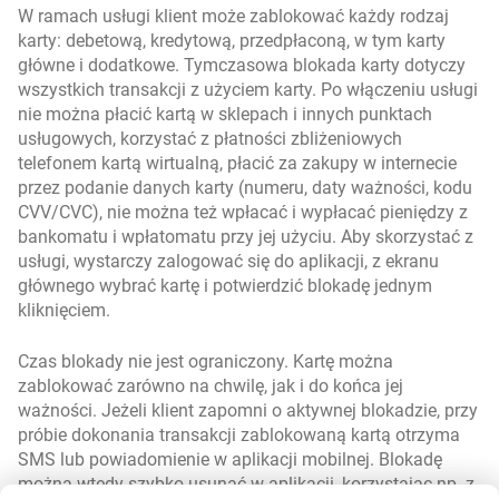
W ramach usługi klient może zablokować każdy rodzaj
karty: debetową, kredytową, przedpłaconą, w tym karty
główne i dodatkowe. Tymczasowa blokada karty dotyczy
wszystkich transakcji z użyciem karty. Po włączeniu usługi
nie można płacić kartą w sklepach i innych punktach
usługowych, korzystać z płatności zbliżeniowych
telefonem kartą wirtualną, płacić za zakupy w internecie
przez podanie danych karty (numeru, daty ważności, kodu
CVV/CVC), nie można też wpłacać i wypłacać pieniędzy z
bankomatu i wpłatomatu przy jej użyciu. Aby skorzystać z
usługi, wystarczy zalogować się do aplikacji, z ekranu
głównego wybrać kartę i potwierdzić blokadę jednym
kliknięciem.
Czas blokady nie jest ograniczony. Kartę można
zablokować zarówno na chwilę, jak i do końca jej
ważności. Jeżeli klient zapomni o aktywnej blokadzie, przy
próbie dokonania transakcji zablokowaną kartą otrzyma
SMS lub powiadomienie w aplikacji mobilnej. Blokadę
można wtedy szybko usunąć w aplikacji, korzystając np. z