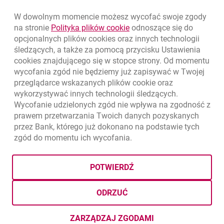
W dowolnym momencie możesz wycofać swoje zgody
link otwiera się w nowym o
na stronie
Polityka plików
cookie
odnoszące się do
opcjonalnych plików
cookies
oraz innych technologii
śledzących, a także za pomocą przycisku Ustawienia
cookies
znajdującego się w stopce strony. Od momentu
wycofania zgód nie będziemy już zapisywać w Twojej
przeglądarce wskazanych plików
cookie
oraz
wykorzystywać innych technologii śledzących.
Wycofanie udzielonych zgód nie wpływa na zgodność z
prawem przetwarzania Twoich danych pozyskanych
przez Bank, którego już dokonano na podstawie tych
zgód do momentu ich wycofania.
otwiera się w nowej karcie
otwiera 
Ochrona danych
Ustawienia
cookies
Zastrzeżenia prawne
otwiera się w nowej karcie
Mapa strony
POTWIERDŹ
BIC (Swift): BIGBPLPWXXX
Copyright
© Bank Millennium SA
ODRZUĆ
Goodie
otwiera się w nowej karcie
Twitter
otwiera się w nowej karcie
YouTube
otwiera się w nowej karcie
LinkedIn
otwiera się w nowej kar
ZARZĄDZAJ ZGODAMI
DOTYCZĄCYMI PLIKÓW
COOKI