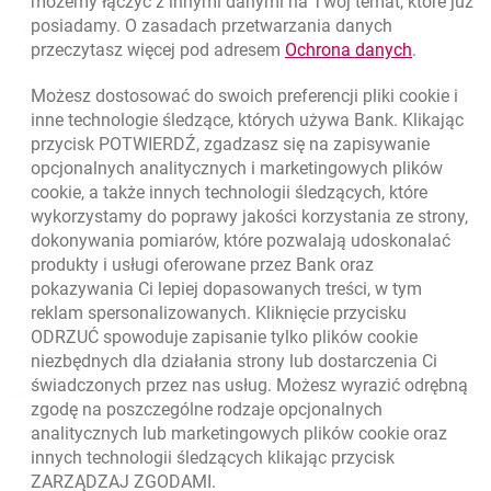
możemy łączyć z innymi danymi na Twój temat, które już
posiadamy. O zasadach przetwarzania danych
otwiera się w nowej karcie
Znajdź placówkę lub bankomat
link otwie
przeczytasz więcej pod adresem
Ochrona danych
.
otwiera się w nowej karcie
Napisz do nas
Możesz dostosować do swoich preferencji pliki
cookie
i
otwiera się w nowej karcie
inne technologie śledzące, których używa Bank. Klikając
Oceń nas
przycisk POTWIERDŹ, zgadzasz się na zapisywanie
opcjonalnych analitycznych i marketingowych plików
cookie
, a także innych technologii śledzących, które
wykorzystamy do poprawy jakości korzystania ze strony,
Złóż wniosek przez internet
dokonywania pomiarów, które pozwalają udoskonalać
produkty i usługi oferowane przez Bank oraz
Skontaktuj się ze Specjalistą
pokazywania Ci lepiej dopasowanych treści, w tym
O banku
reklam spersonalizowanych. Kliknięcie przycisku
ODRZUĆ spowoduje zapisanie tylko plików
cookie
Odpowiedzialny biznes
niezbędnych dla działania strony lub dostarczenia Ci
świadczonych przez nas usług. Możesz wyrazić odrębną
Regulacje zewnętrzne
zgodę na poszczególne rodzaje opcjonalnych
analitycznych lub marketingowych plików
cookie
oraz
innych technologii śledzących klikając przycisk
ZARZĄDZAJ ZGODAMI.