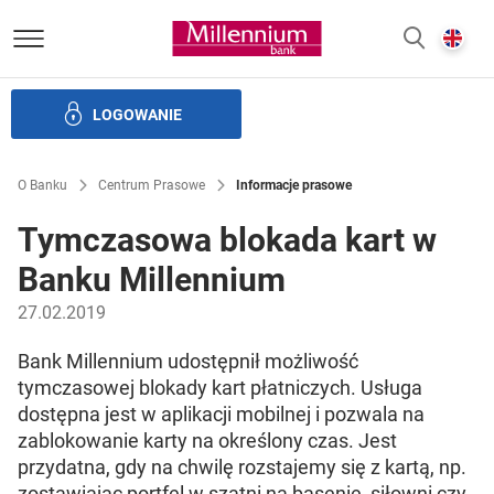
Bank Millennium homepage
E
SZUKAJ
z
LOGOWANIE
Banku i ład korporacyjny
Relacje Inwestorskie
Kariera
O Banku
Centrum Prasowe
Informacje prasowe
Tymczasowa blokada kart w
Banku Millennium
27.02.2019
Bank Millennium udostępnił możliwość
tymczasowej blokady kart płatniczych. Usługa
dostępna jest w aplikacji mobilnej i pozwala na
zablokowanie karty na określony czas. Jest
przydatna, gdy na chwilę rozstajemy się z kartą, np.
zostawiając portfel w szatni na basenie, siłowni czy