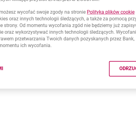
nsowania;
ożesz wycofać swoje zgody na stronie
Polityka plików
cookie
kies
oraz innych technologii śledzących, a także za pomocą pr
sięczne, dzięki opcji stałej stopy procentowej;
ce strony. Od momentu wycofania zgód nie będziemy już zapis
ie
oraz wykorzystywać innych technologii śledzących. Wycofani
rat miesięcznych, dzięki okresowi leasingu nawet do 8 lat,
rawem przetwarzania Twoich danych pozyskanych przez Bank, 
 momentu ich wycofania.
inansowaniu przedmiotu - opłata wstępna już od 0%;
decyzję o finansowaniu można uzyskać w kilka minut po złożen
sprawozdań finansowych.
MI
ODRZU
CYMI PLIKÓW
COOKIES
nstalacji fotowoltaicznych korzystają w Millennium Leasing firm
 samochodowe, przedsiębiorstwa produkcyjne, hurtownie.
rcie