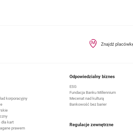
Znajdź placówk
Odpowiedzialny biznes
ESG
Fundacja Banku Millennium
ład korporacyjny
Mecenat nad kulturą
we
Bankowość bez barier
rskie
czny
dla kart
Regulacje zewnętrzne
magane prawem