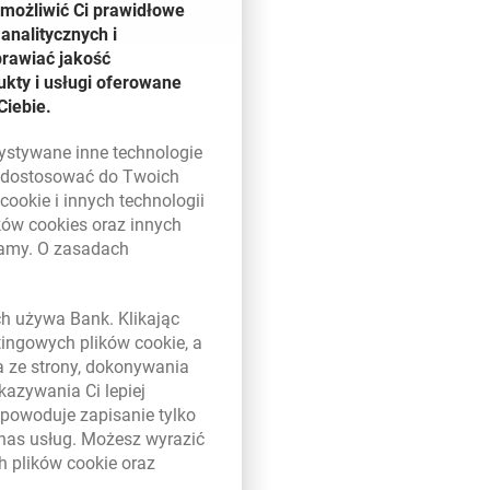
umożliwić Ci prawidłowe
analitycznych i
prawiać jakość
kty i usługi oferowane
Ciebie.
ów i aktywów. Aktywnie
ć finansowania pomp ciepła w
zystywane inne technologie
magazyny energii
– mówi
ą dostosować do Twoich
w
cookie
i innych technologii
ików
cookies
oraz innych
dobie rosnących cen energii
damy. O zasadach
ecnie wynosi jedynie około 3-4
 w nowym oknie
ych używa Bank. Klikając
to z sukcesem. Obawy
etingowych plików
cookie
, a
ich stóp procentowych. Dlatego
a ze strony, dokonywania
inansowania. Klient może np.
kazywania Ci lepiej
oszty finansowania będą
powoduje zapisanie tylko
r w Millennium Leasing.
 nas usług. Możesz wyrazić
ch plików
cookie
oraz
biorcom: