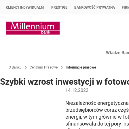
KLIENCI INDYWIDUALNI
PRESTIGE
BANKOWOŚĆ PRYWATNA
FIR
Strona główna Bank Millennium
Władze Bank
O Banku
Centrum Prasowe
Informacje prasowe
Szybki wzrost inwestycji w fotow
14.12.2022
Niezależność energetyczna 
przedsiębiorców coraz częśc
energii, w tym głównie w fo
sfinansowała do tej pory ins