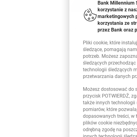
Bank Millennium 
korzystanie z nas
marketingowych pl
korzystania ze s
przez Bank oraz 
-
Wspieramy zieloną zmianę w 
śledzimy rynek i potrzeby firm
Pliki
cookie
, które insta
uproszczonej procedurze, w pr
śledzące, pomagają nam 
Marcin Balicki, prezes Millenn
potrzeb. Możesz zapozna
śledzących przechodząc
Instalacje fotowoltaiczne wyda
technologii śledzących 
elektrycznej, przy czym znacząc
przetwarzania danych p
lata. Do niedawna było to nawet
Możesz dostosować do sw
-
Millennium Leasing finansuje 
przycisk POTWIERDŹ, zga
przedsiębiorców co do wysokich
także innych technologii
trzeba rozmawiać o całym mode
pomiarów, które pozwalaj
zaangażować swoje wolne środ
dopasowanych treści, w 
niższe, a efekt poprawy bieżąc
plików
cookie
niezbędnyc
odrębną zgodę na poszcz
W ramach finansowania energo
innych technologii śled