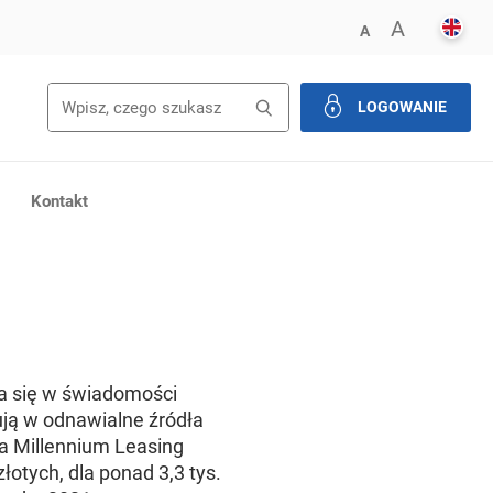
ENGL
POWIĘK
A
ZMNIEJSZ FONT
A
Wyszukiwanie
Wyszukaj
LOGOWANIE
zamknij
Kontakt
ia się w świadomości
tują w odnawialne źródła
łka Millennium Leasing
łotych, dla ponad 3,3 tys.