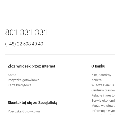
Nawigacja dolna
Zadzwoń do nas
801 331 331
(+48) 22 598 40 40
Złóż wniosek przez internet
O banku
Konto
Kim jesteśmy
Pożyczka gotówkowa
Kariera
Karta kredytowa
Władze Banku i 
Centrum praso
Relacje inwesto
Serwis ekonomi
Skontaktuj się ze Specjalistą
Marże walutowe 
Informacje wy
Pożyczka Gotówkowa