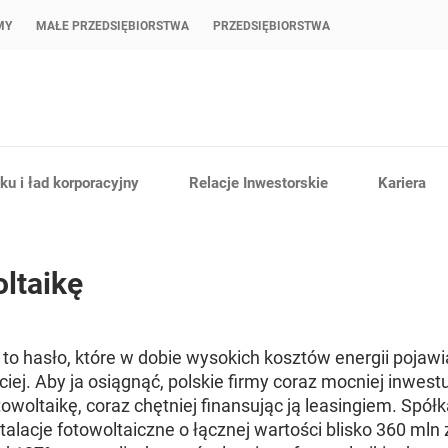
MY
MAŁE PRZEDSIĘBIORSTWA
PRZEDSIĘBIORSTWA
u i ład korporacyjny
Relacje Inwestorskie
Kariera
oltaikę
to hasło, które w dobie wysokich kosztów energii pojaw
iej. Aby ja osiągnąć, polskie firmy coraz mocniej inwes
towoltaikę, coraz chętniej finansując ją leasingiem. Spó
talacje fotowoltaiczne o łącznej wartości blisko 360 mln z