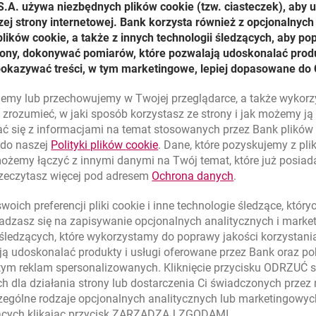
S.A. używa niezbędnych plików
cookie
(tzw. ciasteczek), aby 
zej strony internetowej. Bank korzysta również z opcjonalnych 
ików cookie, a także z innych technologii śledzących, aby po
trony, dokonywać pomiarów, które pozwalają udoskonalać produ
pokazywać treści, w tym marketingowe, lepiej dopasowane do 
polskich firmach, stawiając na finansowanie zielonych produkt
, dlatego w tym roku rozszerzyliśmy ofertę leasingu o możliwoś
lujemy lub przechowujemy w Twojej przeglądarce, a także wykor
ogramie MilleSun. Wkrótce planujemy dołączyć do niej również 
zrozumieć, w jaki sposób korzystasz ze strony i jak możemy j
ium Leasing.
ć się z informacjami na temat stosowanych przez Bank plikó
link otwiera się w nowym oknie
 do naszej
Polityki plików
cookie
. Dane, które pozyskujemy z pl
tnie zwiększają przewidywalność kosztów, co jest niezbędne w 
możemy łączyć z innymi danymi na Twój temat, które już posia
o skrócił się okres zwrotu z inwestycji w fotowoltaikę, który ob
link otwiera się
rzeczytasz więcej pod adresem
Ochrona danych
.
 6-7 lat.
oich preferencji pliki
cookie
i inne technologie śledzące, któr
inwestycje instalacji fotowoltaicznych już od wielu lat. I robi 
dzasz się na zapisywanie opcjonalnych analitycznych i mark
 kosztów są uzasadnione, szczególnie w dobie inflacji i wysok
 śledzących, które wykorzystamy do poprawy jakości korzystani
lu finansowania. Ważne jest dobranie odpowiedniej struktury f
ą udoskonalać produkty i usługi oferowane przez Bank oraz po
ki jako wkład własny w leasingowany przedmiot – wtedy też k
tym reklam spersonalizowanych. Kliknięcie przycisku ODRZUĆ s
ej płynności znacznie szybszy
– Maciej Soroka, Vendor Manage
h dla działania strony lub dostarczenia Ci świadczonych przez
ególne rodzaje opcjonalnych analitycznych lub marketingowy
oszczędnych produktów Millenium Leasing proponuje przedsię
zących klikając przycisk ZARZĄDZAJ ZGODAMI.