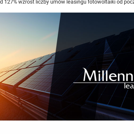
d 127% wzrost liczby umów leasingu fotowoltaiki od pocz