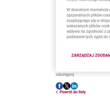
uproszczoną procedurę fina
W dowolnym momencie m
opcjonalnych plików
coo
stałe, przewidywalne raty mie
znajdującego się w stop
wskazanych plików
cook
możliwość uzyskania niskich 
wpływa na zgodność z p
podstawie tych zgód do
minimalny udział własny w f
uproszczone formalności – 
konieczności dostarczania 
ZARZĄDZAJ ZGODA
DOTYCZĄ
Najczęściej z oferty leasingu i
transportu towarów, warsztaty
Udostępnij
Udostępnij
Udostępnij
Udostępnij
-
-
-
Powrót do listy
otwiera się w nowej karcie
otwiera się w nowej karcie
otwiera się w nowej ka