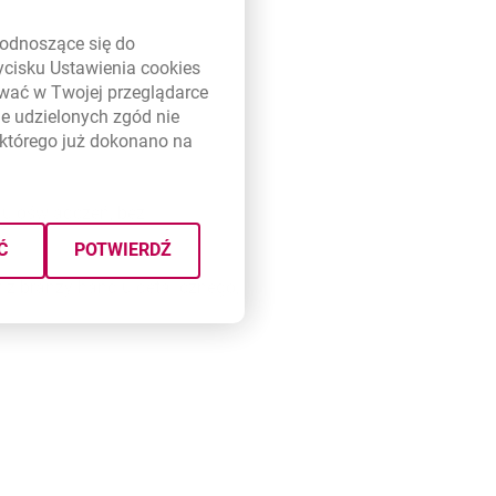
link otwiera się w nowym oknie
odnoszące się do
zycisku Ustawienia
cookies
ywać w Twojej przeglądarce
e udzielonych zgód nie
którego już dokonano na
iu oświadczeń, bez
Ć
POTWIERDŹ
y z branży handlu detalicznego,