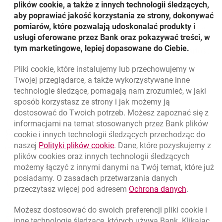
plików cookie, a także z innych technologii śledzących,
*europejska definicja małego i średniego przedsiębiorstwa
aby poprawiać jakość korzystania ze strony, dokonywać
(MŚP): podmiot prowadzący działalność gospodarczą na
pomiarów, które pozwalają udoskonalać produkty i
terenie RP, zatrudniający nie więcej niż 249 pracowników,
usługi oferowane przez Bank oraz pokazywać treści, w
uzyskujący przychody rocznie nie przekraczające
tym marketingowe, lepiej dopasowane do Ciebie.
równowartości 50 mln EUR i posiadając aktywa o wartości
nie przekraczającej równowartości 43 mln EUR.
Pliki
cookie
, które instalujemy lub przechowujemy w
Powrót do listy
Twojej przeglądarce, a także wykorzystywane inne
technologie śledzące, pomagają nam zrozumieć, w jaki
sposób korzystasz ze strony i jak możemy ją
dostosować do Twoich potrzeb. Możesz zapoznać się z
informacjami na temat stosowanych przez Bank plików
Nawigacja dolna
801 331 331
cookie
i innych technologii śledzących przechodząc do
Zadzwoń do nas
Migam
link otwiera się w nowym oknie
naszej
Polityki plików
cookie
. Dane, które pozyskujemy z
(+48) 22 598 40 40
plików
cookies
oraz innych technologii śledzących
możemy łączyć z innymi danymi na Twój temat, które już
posiadamy. O zasadach przetwarzania danych
otwiera się w nowej karcie
Znajdź placówkę lub bankomat
link otwie
przeczytasz więcej pod adresem
Ochrona danych
.
otwiera się w nowej karcie
Napisz do nas
Możesz dostosować do swoich preferencji pliki
cookie
i
otwiera się w nowej karcie
inne technologie śledzące, których używa Bank. Klikając
Oceń nas