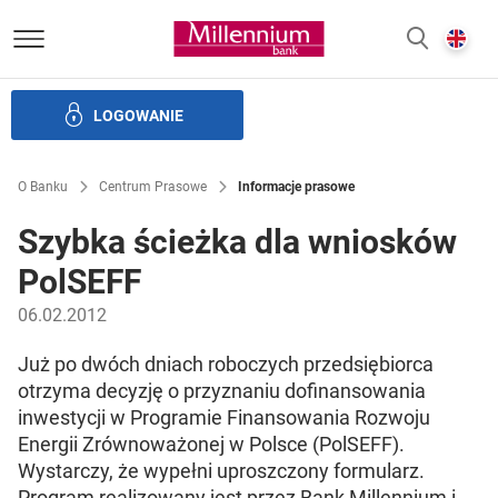
Bank Millennium homepage
E
SZUKAJ
z
LOGOWANIE
Banku i ład korporacyjny
Relacje Inwestorskie
Kariera
O Banku
Centrum Prasowe
Informacje prasowe
Szybka ścieżka dla wniosków
PolSEFF
06.02.2012
Już po dwóch dniach roboczych przedsiębiorca
otrzyma decyzję o przyznaniu dofinansowania
inwestycji w Programie Finansowania Rozwoju
Energii Zrównoważonej w Polsce (PolSEFF).
Wystarczy, że wypełni uproszczony formularz.
Program realizowany jest przez Bank Millennium i