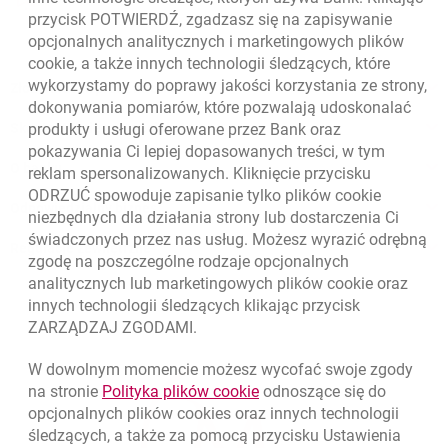
przycisk POTWIERDŹ, zgadzasz się na zapisywanie
opcjonalnych analitycznych i marketingowych plików
cookie
, a także innych technologii śledzących, które
wykorzystamy do poprawy jakości korzystania ze strony,
Złóż wniosek przez internet
dokonywania pomiarów, które pozwalają udoskonalać
Skontaktuj się ze Specjalistą
produkty i usługi oferowane przez Bank oraz
pokazywania Ci lepiej dopasowanych treści, w tym
O banku
reklam spersonalizowanych. Kliknięcie przycisku
ODRZUĆ spowoduje zapisanie tylko plików
cookie
Odpowiedzialny biznes
niezbędnych dla działania strony lub dostarczenia Ci
świadczonych przez nas usług. Możesz wyrazić odrębną
Regulacje zewnętrzne
zgodę na poszczególne rodzaje opcjonalnych
analitycznych lub marketingowych plików
cookie
oraz
innych technologii śledzących klikając przycisk
ZARZĄDZAJ ZGODAMI.
W dowolnym momencie możesz wycofać swoje zgody
link otwiera się w nowym o
na stronie
Polityka plików
cookie
odnoszące się do
opcjonalnych plików
cookies
oraz innych technologii
śledzących, a także za pomocą przycisku Ustawienia