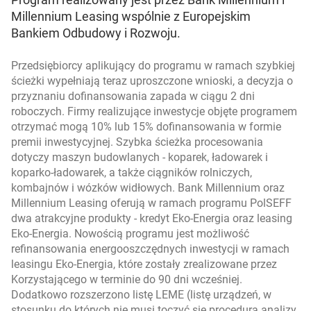
Millennium Leasing wspólnie z Europejskim
Bankiem Odbudowy i Rozwoju.
Przedsiębiorcy aplikujący do programu w ramach szybkiej
ścieżki wypełniają teraz uproszczone wnioski, a decyzja o
przyznaniu dofinansowania zapada w ciągu 2 dni
roboczych. Firmy realizujące inwestycje objęte programem
otrzymać mogą 10% lub 15% dofinansowania w formie
premii inwestycyjnej. Szybka ścieżka procesowania
dotyczy maszyn budowlanych - koparek, ładowarek i
koparko-ładowarek, a także ciągników rolniczych,
kombajnów i wózków widłowych. Bank Millennium oraz
Millennium Leasing oferują w ramach programu PolSEFF
dwa atrakcyjne produkty - kredyt Eko-Energia oraz leasing
Eko-Energia. Nowością programu jest możliwość
refinansowania energooszczędnych inwestycji w ramach
leasingu Eko-Energia, które zostały zrealizowane przez
Korzystającego w terminie do 90 dni wcześniej.
Dodatkowo rozszerzono listę LEME (listę urządzeń, w
stosunku do których nie musi toczyć się procedura analizy