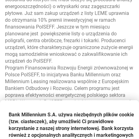
energooszczędności) o wtryskarki oraz zagęszczarki
płytowe. Już sam zakup urządzeń z listy LEME uprawnia
do otrzymania 10% premii inwestycyjnej w ramach
finansowania PolSEFF. Jeszcze w tym miesiącu
planowane jest powiększenie listy o urządzenia do
poligrafii, centra obróbcze, frezarki i tokarki. Producenci
urządzeń, które charakteryzuje ograniczone zużycie energii
mogą samodzielnie wnioskować o zakwalifikowanie ich
urządzeń do PolSEFF.
Program Finansowania Rozwoju Energii zrównoważonej w
Polsce PolSEFF, to inicjatywa Banku Millennium oraz
Millennium Leasing realizowana wspólnie z Europejskim
Bankiem Odbudowy i Rozwoju. Celem programu jest
poprawa efektywności energetycznej polskiego sektora
MSP*. W ramach PolSEFF przedsiębiorcy mogą otrzymać
finansowanie na wdrażanie nowych rozwiązań z zakresu
Bank Millennium S.A. używa niezbędnych plików
cookie
energooszczędnych technologii oraz odnawialnych źródeł
(tzw. ciasteczek), aby umożliwić Ci prawidłowe
energii.
korzystanie z naszej strony internetowej. Bank korzysta
również z opcjonalnych analitycznych i marketingowych