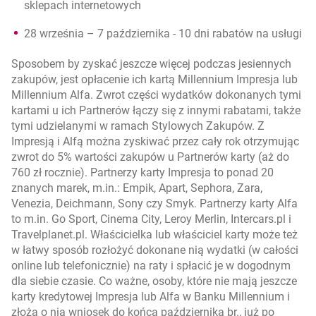
sklepach internetowych
28 września – 7 października - 10 dni rabatów na usługi
Sposobem by zyskać jeszcze więcej podczas jesiennych
zakupów, jest opłacenie ich kartą Millennium Impresja lub
Millennium Alfa. Zwrot części wydatków dokonanych tymi
kartami u ich Partnerów łączy się z innymi rabatami, także
tymi udzielanymi w ramach Stylowych Zakupów. Z
Impresją i Alfą można zyskiwać przez cały rok otrzymując
zwrot do 5% wartości zakupów u Partnerów karty (aż do
760 zł rocznie). Partnerzy karty Impresja to ponad 20
znanych marek, m.in.: Empik, Apart, Sephora, Zara,
Venezia, Deichmann, Sony czy Smyk. Partnerzy karty Alfa
to m.in. Go Sport, Cinema City, Leroy Merlin, Intercars.pl i
Travelplanet.pl. Właścicielka lub właściciel karty może też
w łatwy sposób rozłożyć dokonane nią wydatki (w całości
online lub telefonicznie) na raty i spłacić je w dogodnym
dla siebie czasie. Co ważne, osoby, które nie mają jeszcze
karty kredytowej Impresja lub Alfa w Banku Millennium i
złożą o nią wniosek do końca października br., już po