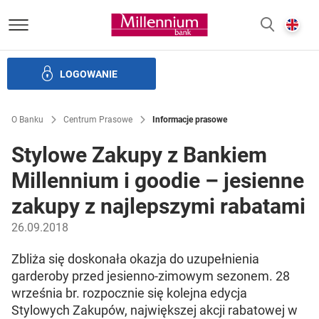
Bank Millennium homepage
E
SZUKAJ
z
LOGOWANIE
Banku i ład korporacyjny
Relacje Inwestorskie
Kariera
O Banku
Centrum Prasowe
Informacje prasowe
Stylowe Zakupy z Bankiem
Millennium i goodie – jesienne
zakupy z najlepszymi rabatami
26.09.2018
Zbliża się doskonała okazja do uzupełnienia
garderoby przed jesienno-zimowym sezonem. 28
września br. rozpocznie się kolejna edycja
Stylowych Zakupów, największej akcji rabatowej w