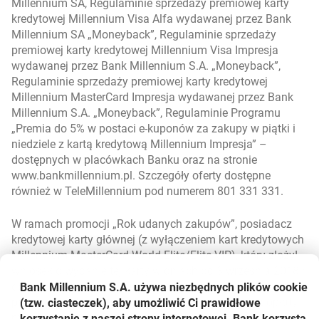
Millennium SA, Regulaminie sprzedaży premiowej karty
kredytowej Millennium Visa Alfa wydawanej przez Bank
Millennium SA „Moneyback”, Regulaminie sprzedaży
premiowej karty kredytowej Millennium Visa Impresja
wydawanej przez Bank Millennium S.A. „Moneyback”,
Regulaminie sprzedaży premiowej karty kredytowej
Millennium MasterCard Impresja wydawanej przez Bank
Millennium S.A. „Moneyback”, Regulaminie Programu
„Premia do 5% w postaci e-kuponów za zakupy w piątki i
niedziele z kartą kredytową Millennium Impresja” –
dostępnych w placówkach Banku oraz na stronie
www.bankmillennium.pl. Szczegóły oferty dostępne
również w TeleMillennium pod numerem 801 331 331.
W ramach promocji „Rok udanych zakupów”, posiadacz
kredytowej karty głównej (z wyłączeniem kart kredytowych
Millennium MasterCard World Elite/Elite VIP), który złożył
wniosek o wydanie tej karty w dniach od 3 września 2018 r.
do 31 października 2018 r., może korzystać z niej na
Bank Millennium S.A. używa niezbędnych plików
cookie
promocyjnych warunkach, tj. zostanie zwolniony z opłaty
(tzw. ciasteczek), aby umożliwić Ci prawidłowe
miesięcznej za jej obsługę w każdym z 12 miesięcy
korzystanie z naszej strony internetowej. Bank korzysta