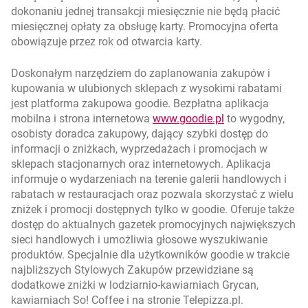
dokonaniu jednej transakcji miesięcznie nie będą płacić
miesięcznej opłaty za obsługę karty. Promocyjna oferta
obowiązuje przez rok od otwarcia karty.
Doskonałym narzędziem do zaplanowania zakupów i
kupowania w ulubionych sklepach z wysokimi rabatami
jest platforma zakupowa goodie. Bezpłatna aplikacja
otwiera się w now
mobilna i strona internetowa
www.goodie.pl
to wygodny,
osobisty doradca zakupowy, dający szybki dostęp do
informacji o zniżkach, wyprzedażach i promocjach w
sklepach stacjonarnych oraz internetowych. Aplikacja
informuje o wydarzeniach na terenie galerii handlowych i
rabatach w restauracjach oraz pozwala skorzystać z wielu
zniżek i promocji dostępnych tylko w goodie. Oferuje także
dostęp do aktualnych gazetek promocyjnych największych
sieci handlowych i umożliwia głosowe wyszukiwanie
produktów. Specjalnie dla użytkowników goodie w trakcie
najbliższych Stylowych Zakupów przewidziane są
dodatkowe zniżki w lodziarnio-kawiarniach Grycan,
kawiarniach So! Coffee i na stronie Telepizza.pl.