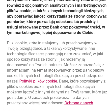
kalendarzowych, w którym dokonał nią minimum jedną
również z opcjonalnych analitycznych i marketingowych
transakcję bezgotówkową, począwszy od daty wydania
plików cookie, a także z innych technologii śledzących,
Karty. Regulamin promocji jest dostępny na stronie
aby poprawiać jakość korzystania ze strony, dokonywać
www.bankmillennium.pl.
pomiarów, które pozwalają udoskonalać produkty i
Udostępnij
usługi oferowane przez Bank oraz pokazywać treści, w
tym marketingowe, lepiej dopasowane do Ciebie.
Udostępnij
Udostępnij
Udostępnij
-
-
-
Pliki
cookie
, które instalujemy lub przechowujemy w
otwiera się w nowej karcie
otwiera się w nowej karcie
otwiera się w nowej karcie
Powrót do listy
Twojej przeglądarce, a także wykorzystywane inne
technologie śledzące, pomagają nam zrozumieć, w jaki
sposób korzystasz ze strony i jak możemy ją
dostosować do Twoich potrzeb. Możesz zapoznać się z
informacjami na temat stosowanych przez Bank plików
Nawigacja dolna
801 331 331
cookie
i innych technologii śledzących przechodząc do
Zadzwoń do nas
Migam
link otwiera się w nowym oknie
naszej
Polityki plików
cookie
. Dane, które pozyskujemy z
(+48) 22 598 40 40
plików
cookies
oraz innych technologii śledzących
możemy łączyć z innymi danymi na Twój temat, które już
posiadamy. O zasadach przetwarzania danych
otwiera się w nowej karcie
Znajdź placówkę lub bankomat
link otwie
przeczytasz więcej pod adresem
Ochrona danych
.
otwiera się w nowej karcie
Napisz do nas