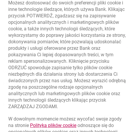
Możesz dostosować do swoich preferencji pliki
cookie
i
otwiera się w nowej karcie
inne technologie śledzące, których używa Bank. Klikając
Oceń nas
przycisk POTWIERDŹ, zgadzasz się na zapisywanie
opcjonalnych analitycznych i marketingowych plików
cookie
, a także innych technologii śledzących, które
wykorzystamy do poprawy jakości korzystania ze strony,
Złóż wniosek przez internet
dokonywania pomiarów, które pozwalają udoskonalać
Skontaktuj się ze Specjalistą
produkty i usługi oferowane przez Bank oraz
pokazywania Ci lepiej dopasowanych treści, w tym
O banku
reklam spersonalizowanych. Kliknięcie przycisku
ODRZUĆ spowoduje zapisanie tylko plików
cookie
Odpowiedzialny biznes
niezbędnych dla działania strony lub dostarczenia Ci
świadczonych przez nas usług. Możesz wyrazić odrębną
Regulacje zewnętrzne
zgodę na poszczególne rodzaje opcjonalnych
analitycznych lub marketingowych plików
cookie
oraz
innych technologii śledzących klikając przycisk
Kursy wymiany walut
ZARZĄDZAJ ZGODAMI.
WALUTA
KUPNO
SPRZEDAŻ
W dowolnym momencie możesz wycofać swoje zgody
Kursy wymiany walut. Data aktualizacji: 6.08.2026, 09:37:30
link otwiera się w nowym o
na stronie
Polityka plików
cookie
odnoszące się do
EUR
4.139
4.4615
opcjonalnych plików
cookies
oraz innych technologii