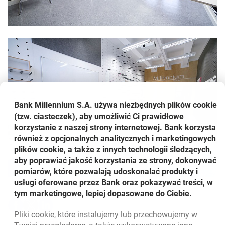
Bank Millennium S.A. używa niezbędnych plików
cookie
(tzw. ciasteczek), aby umożliwić Ci prawidłowe
korzystanie z naszej strony internetowej. Bank korzysta
również z opcjonalnych analitycznych i marketingowych
plików cookie, a także z innych technologii śledzących,
aby poprawiać jakość korzystania ze strony, dokonywać
pomiarów, które pozwalają udoskonalać produkty i
Udostępnij
usługi oferowane przez Bank oraz pokazywać treści, w
tym marketingowe, lepiej dopasowane do Ciebie.
Udostępnij
Udostępnij
Udostępnij
-
-
-
Pliki
cookie
, które instalujemy lub przechowujemy w
otwiera się w nowej karcie
otwiera się w nowej karcie
otwiera się w nowej karcie
Powrót do listy