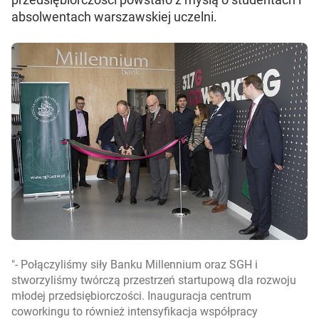
absolwentach warszawskiej uczelni.
- Połączyliśmy siły Banku Millennium oraz SGH i
stworzyliśmy twórczą przestrzeń startupową dla rozwoju
młodej przedsiębiorczości. Inauguracja centrum
coworkingu to również intensyfikacja współpracy