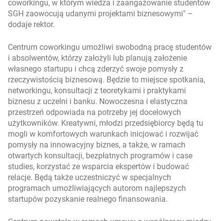
coworkingu, w którym wiedza i zaangażowanie studentów
SGH zaowocują udanymi projektami biznesowymi
–
dodaje rektor.
Centrum coworkingu umożliwi swobodną pracę studentów
i absolwentów, którzy założyli lub planują założenie
własnego startupu i chcą zderzyć swoje pomysły z
rzeczywistością biznesową. Będzie to miejsce spotkania,
networkingu, konsultacji z teoretykami i praktykami
biznesu z uczelni i banku. Nowoczesna i elastyczna
przestrzeń odpowiada na potrzeby jej docelowych
użytkowników. Kreatywni, młodzi przedsiębiorcy będą tu
mogli w komfortowych warunkach inicjować i rozwijać
pomysły na innowacyjny biznes, a także, w ramach
otwartych konsultacji, bezpłatnych programów i case
studies, korzystać ze wsparcia ekspertów i budować
relacje. Będą także uczestniczyć w specjalnych
programach umożliwiających autorom najlepszych
startupów pozyskanie realnego finansowania.