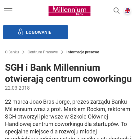
Bank Millennium homepage
E
SZUKAJ
z
LOGOWANIE
Banku i ład korporacyjny
Relacje Inwestorskie
Kariera
O Banku
Centrum Prasowe
Informacje prasowe
SGH i Bank Millennium
otwierają centrum coworkingu
22.03.2018
22 marca Joao Bras Jorge, prezes zarządu Banku
Millennium wraz z prof. Markiem Rockim, rektorem
SGH otworzyli pierwsze w Szkole Głównej
Handlowej centrum coworkingu dla startupów. To
specjalne miejsce dla rozwoju młodej
przedsiębiorczości powstało z myślą o studentach i