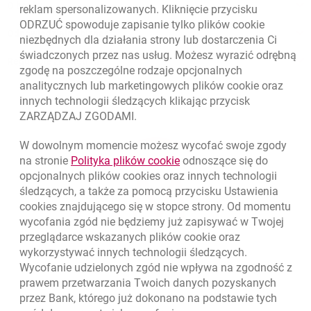
O banku
reklam spersonalizowanych. Kliknięcie przycisku
ODRZUĆ spowoduje zapisanie tylko plików
cookie
Odpowiedzialny biznes
niezbędnych dla działania strony lub dostarczenia Ci
świadczonych przez nas usług. Możesz wyrazić odrębną
Regulacje zewnętrzne
zgodę na poszczególne rodzaje opcjonalnych
analitycznych lub marketingowych plików
cookie
oraz
innych technologii śledzących klikając przycisk
ZARZĄDZAJ ZGODAMI.
W dowolnym momencie możesz wycofać swoje zgody
link otwiera się w nowym o
na stronie
Polityka plików
cookie
odnoszące się do
opcjonalnych plików
cookies
oraz innych technologii
śledzących, a także za pomocą przycisku Ustawienia
cookies
znajdującego się w stopce strony. Od momentu
wycofania zgód nie będziemy już zapisywać w Twojej
przeglądarce wskazanych plików
cookie
oraz
wykorzystywać innych technologii śledzących.
Wycofanie udzielonych zgód nie wpływa na zgodność z
prawem przetwarzania Twoich danych pozyskanych
przez Bank, którego już dokonano na podstawie tych