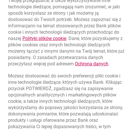
Twojej przeglądarce, a także wykorzystywane inne
technologie śledzące, pomagają nam zrozumieć, w jaki
sposób korzystasz ze strony i jak możemy ją
dostosować do Twoich potrzeb. Możesz zapoznać się z
informacjami na temat stosowanych przez Bank plików
Nawigacja dolna
801 331 331
cookie
i innych technologii śledzących przechodząc do
Zadzwoń do nas
Migam
link otwiera się w nowym oknie
naszej
Polityki plików
cookie
. Dane, które pozyskujemy z
(+48) 22 598 40 40
plików
cookies
oraz innych technologii śledzących
możemy łączyć z innymi danymi na Twój temat, które już
posiadamy. O zasadach przetwarzania danych
otwiera się w nowej karcie
Znajdź placówkę lub bankomat
link otwie
przeczytasz więcej pod adresem
Ochrona danych
.
otwiera się w nowej karcie
Napisz do nas
Możesz dostosować do swoich preferencji pliki
cookie
i
otwiera się w nowej karcie
inne technologie śledzące, których używa Bank. Klikając
Oceń nas
przycisk POTWIERDŹ, zgadzasz się na zapisywanie
opcjonalnych analitycznych i marketingowych plików
cookie
, a także innych technologii śledzących, które
wykorzystamy do poprawy jakości korzystania ze strony,
Złóż wniosek przez internet
dokonywania pomiarów, które pozwalają udoskonalać
Skontaktuj się ze Specjalistą
produkty i usługi oferowane przez Bank oraz
pokazywania Ci lepiej dopasowanych treści, w tym