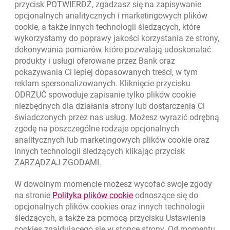
przycisk POTWIERDŹ, zgadzasz się na zapisywanie
opcjonalnych analitycznych i marketingowych plików
cookie
, a także innych technologii śledzących, które
wykorzystamy do poprawy jakości korzystania ze strony,
Złóż wniosek przez internet
dokonywania pomiarów, które pozwalają udoskonalać
Skontaktuj się ze Specjalistą
produkty i usługi oferowane przez Bank oraz
pokazywania Ci lepiej dopasowanych treści, w tym
O banku
reklam spersonalizowanych. Kliknięcie przycisku
ODRZUĆ spowoduje zapisanie tylko plików
cookie
Odpowiedzialny biznes
niezbędnych dla działania strony lub dostarczenia Ci
świadczonych przez nas usług. Możesz wyrazić odrębną
Regulacje zewnętrzne
zgodę na poszczególne rodzaje opcjonalnych
analitycznych lub marketingowych plików
cookie
oraz
innych technologii śledzących klikając przycisk
ZARZĄDZAJ ZGODAMI.
W dowolnym momencie możesz wycofać swoje zgody
link otwiera się w nowym o
na stronie
Polityka plików
cookie
odnoszące się do
opcjonalnych plików
cookies
oraz innych technologii
śledzących, a także za pomocą przycisku Ustawienia
cookies
znajdującego się w stopce strony. Od momentu