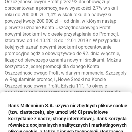
Oszczędnościowym Profit przez 92 dni obowiązuje
oprocentowanie promocyjne w wysokości 2,7% w skali
roku do 200 000 zł i 1,4% w skali roku dla nadwyżki
powyżej kwoty 200 000 zł – od dnia, w którym nastąpi
pierwsze uznanie Konta Oszczędnościowego Profit
nowymi środkami w okresie przystąpienia do Promocji,
która trwa od 14.10.2018 do 12.01.2019 r. W przypadku
kolejnych uznań nowymi środkami oprocentowanie
promocyjne będzie obowiązywało do 92. dnia włącznie,
licząc od pierwszego uznania nowymi środkami. Można
korzystać z jednej promocji dla danego Konta
Oszczędnościowego Profit w danym momencie. Szczegóły
w Regulaminie promocji „Nowe Środki na Koncie
Oszczędnościowym Profit. Edycja 11”. Po okresie
obowiązywania oprocentowania promocyjnego oraz dla
środków niezaklasyfikowanych jako nowe, obowiązuje
oprocentowanie zmienne standardowe w wysokości
Bank Millennium S.A. używa niezbędnych plików
cookie
określonej Cennikiem usług – stopy procentowe; zgodnie z
(tzw. ciasteczek), aby umożliwić Ci prawidłowe
tym cennikiem pierwsze polecenie przelewu wewnętrznego
korzystanie z naszej strony internetowej. Bank korzysta
w miesiącu kalendarzowym z Konta Oszczędnościowego
również z opcjonalnych analitycznych i marketingowych
Profit jest bezpłatne, a drugie i każde następne jest płatne
plików cookie, a także z innych technologii śledzących,