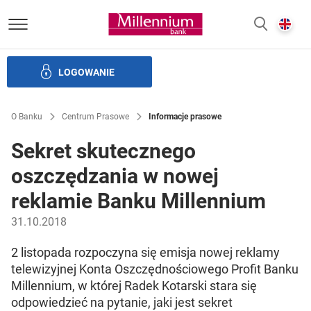
Bank Millennium homepage
E
SZUKAJ
z
LOGOWANIE
Banku i ład korporacyjny
Relacje Inwestorskie
Kariera
O Banku
Centrum Prasowe
Informacje prasowe
Sekret skutecznego
oszczędzania w nowej
reklamie Banku Millennium
31.10.2018
2 listopada rozpoczyna się emisja nowej reklamy
telewizyjnej Konta Oszczędnościowego Profit Banku
Millennium, w której Radek Kotarski stara się
odpowiedzieć na pytanie, jaki jest sekret