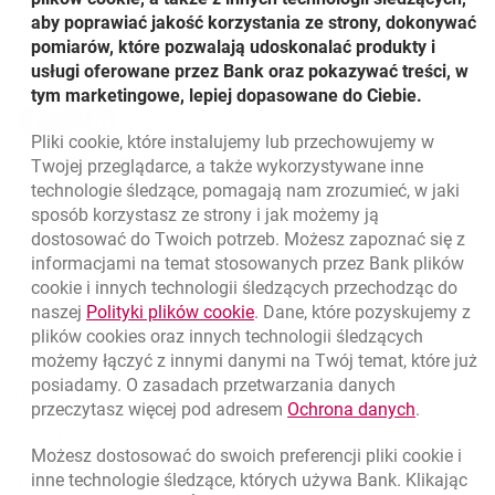
7,50 PLN. Powyższe regulacje dostępne są w placówkach
aby poprawiać jakość korzystania ze strony, dokonywać
otwiera się w nowej k
Banku oraz na
www.bankmillennium.pl
.
pomiarów, które pozwalają udoskonalać produkty i
Udostępnij
usługi oferowane przez Bank oraz pokazywać treści, w
tym marketingowe, lepiej dopasowane do Ciebie.
Udostępnij
Udostępnij
Udostępnij
-
-
-
Pliki
cookie
, które instalujemy lub przechowujemy w
otwiera się w nowej karcie
otwiera się w nowej karcie
otwiera się w nowej karcie
Powrót do listy
Twojej przeglądarce, a także wykorzystywane inne
technologie śledzące, pomagają nam zrozumieć, w jaki
sposób korzystasz ze strony i jak możemy ją
dostosować do Twoich potrzeb. Możesz zapoznać się z
informacjami na temat stosowanych przez Bank plików
Nawigacja dolna
801 331 331
cookie
i innych technologii śledzących przechodząc do
Zadzwoń do nas
Migam
link otwiera się w nowym oknie
naszej
Polityki plików
cookie
. Dane, które pozyskujemy z
(+48) 22 598 40 40
plików
cookies
oraz innych technologii śledzących
możemy łączyć z innymi danymi na Twój temat, które już
posiadamy. O zasadach przetwarzania danych
otwiera się w nowej karcie
Znajdź placówkę lub bankomat
link otwie
przeczytasz więcej pod adresem
Ochrona danych
.
otwiera się w nowej karcie
Napisz do nas
Możesz dostosować do swoich preferencji pliki
cookie
i
otwiera się w nowej karcie
inne technologie śledzące, których używa Bank. Klikając
Oceń nas