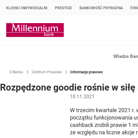
KLIENCI INDYWIDUALNI
PRESTIGE
BANKOWOŚĆ PRYWATNA
FIR
Strona główna Bank Millennium
Władze Bank
O Banku
Centrum Prasowe
Informacje prasowe
Rozpędzone goodie rośnie w siłę 
10.11.2021
W trzecim kwartale 2021 r.
początku funkcjonowania usł
cashback zrobili prawie 1 ml
ze względu na liczne akcj