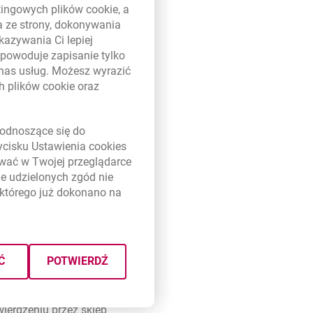
etingowych plików
cookie
, a
illennium Goodie -
Dodatkowo
a ze strony, dokonywania
 rozwiązanie to wyraźnie
kazywania Ci lepiej
ść użytkowników w tym
powoduje zapisanie tylko
ieniędzy. Wartość koszyka
 nas usług. Możesz wyrazić
ch plików
cookie
oraz
 osób, które wcześniej nie
kona dowolnych 3 transakcji
link otwiera się w nowym oknie
odnoszące się do
ierwszego zakupu z goodie
zycisku Ustawienia
cookies
órzy posiadają aplikację, ale
ywać w Twojej przeglądarce
u do goodie z poziomu aplikacji
e udzielonych zgód nie
ł po dokonaniu pierwszego
którego już dokonano na
ć na swój smartfon aplikację
zy serwisu internetowego Banku
Ć
POTWIERDŹ
kiem cashback, przejść do
iągu jednego dnia roboczego od
ziesięciu procent kwoty
ierdzeniu przez sklep