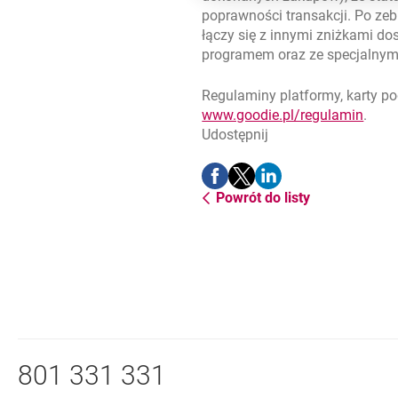
poprawności transakcji. Po ze
łączy się z innymi zniżkami do
programem oraz ze specjalnym
Regulaminy platformy, karty p
link 
otwie
www.goodie.pl/regulamin
.
Udostępnij
Udostępnij
Udostępnij
Udostępnij
-
-
-
Powrót do listy
otwiera się w nowej karcie
otwiera się w nowej karcie
otwiera się w nowej ka
Nawigacja dolna
Zadzwoń do nas
801 331 331