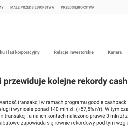
MY
MAŁE PRZEDSIĘBIORSTWA
PRZEDSIĘBIORSTWA
u i ład korporacyjny
Relacje Inwestorskie
Kariera
i przewiduje kolejne rekordy cash
 wartość transakcji w ramach programu goodie cashback
ugi i wyniosła ponad 140 mln zł. (+57,5% r/r). W tym cz
n transakcji, a na ich kontach naliczono prawie 3 mln zł 
e rabatowe zapowiada się równie rekordowy pod tym wzg