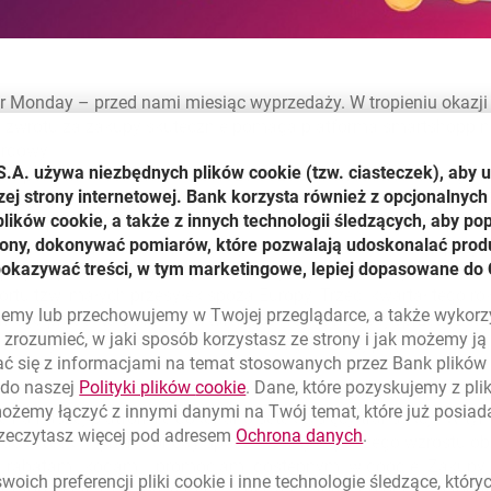
yber Monday – przed nami miesiąc wyprzedaży. W tropieniu okaz
 zwrotu za zakupy skutecznie pomaga platforma smartshopping
ordowy.
S.A. używa niezbędnych plików
cookie
(tzw. ciasteczek), aby 
oodie ponownie odnotowało bardzo duże zainteresowanie progr
zej strony internetowej. Bank korzysta również z opcjonalnych 
oczątku funkcjonowania usługi i wyniosła ponad 140 mln zł. (+5
ików cookie, a także z innych technologii śledzących, aby po
obili prawie 1 mln transakcji, a na ich kontach naliczono prawi
trony, dokonywać pomiarów, które pozwalają udoskonalać produ
 w zakresie wartości transakcji był wrzesień, będąc najlepszy
pokazywać treści, w tym marketingowe, lepiej dopasowane do 
przystopowało nawet wejście od 1 lipca 2021 r. nowych zasad
ortu tzw. małych przesyłek spoza Europy. Trzeci kwartał tego r
lujemy lub przechowujemy w Twojej przeglądarce, a także wykor
rnego produktu goodie – eKarty podarunkowej. Jej sprzedaż wzr
zrozumieć, w jaki sposób korzystasz ze strony i jak możemy j
formie wyniósł 769% a wartość dokonanych za jej pośrednictwe
ć się z informacjami na temat stosowanych przez Bank plikó
.
link otwiera się w nowym oknie
 do naszej
Polityki plików
cookie
. Dane, które pozyskujemy z pl
możemy łączyć z innymi danymi na Twój temat, które już posia
e na naszej platformie dokonano setek tysięcy transakcji. W ty
link otwiera się
rzeczytasz więcej pod adresem
Ochrona danych
.
lack Week i Cyber Monday spodziewamy się dużego wzrostu obr
i rabatami, kodami i promocjami dostępnymi w goodie. Zakupy 
oich preferencji pliki
cookie
i inne technologie śledzące, któr
zaopatrzyć się w prezenty świąteczne, które kupione w listopad