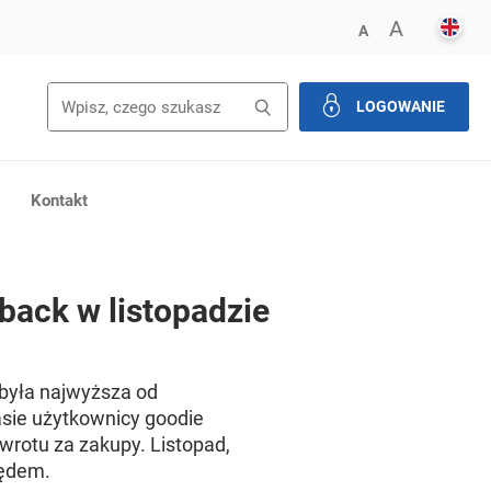
ENGL
POWIĘK
A
ZMNIEJSZ FONT
A
Wyszukiwanie
Wyszukaj
LOGOWANIE
zamknij
Kontakt
back w listopadzie
 była najwyższa od
asie użytkownicy goodie
zwrotu za zakupy. Listopad,
lędem.