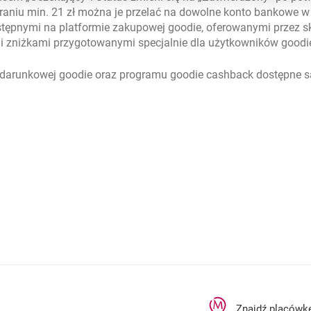
braniu min. 21 zł można je przelać na dowolne konto bankowe 
stępnymi na platformie zakupowej goodie, oferowanymi przez sk
i zniżkami przygotowanymi specjalnie dla użytkowników goodi
odarunkowej goodie oraz programu goodie cashback dostępne są
otwiera się w nowym oknie
ra się w nowej karcie
rcie
Znajdź placówk