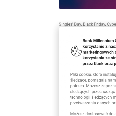
Singles’ Day, Black Friday, C
rabatowych oraz otrzymywaniu
miniony kwartał okazał się rek
Bank Millennium 
W trzecim kwartale 2021 r. g
korzystanie z nas
transakcji była najwyższa od p
marketingowych pl
użytkownicy goodie cashback zr
korzystania ze s
Szczególnie istotnym miesiącem
przez Bank oraz 
goodie cashback. Wyników nie 
elektronicznego w zakresie imp
Pliki
cookie
, które insta
zainteresowanie innego popula
śledzące, pomagają nam 
wszystkich transakcji na plat
potrzeb. Możesz zapozna
900% w stosunku do roku 2019
śledzących przechodząc
technologii śledzących 
-
W ubiegłym roku w listopadzi
przetwarzania danych p
okazje zakupowe związane z B
będzie można łączyć z licznym
Możesz dostosować do sw
naprawdę korzystne, więc warto 