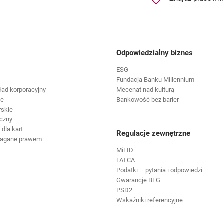
Odpowiedzialny biznes
ESG
Fundacja Banku Millennium
ład korporacyjny
Mecenat nad kulturą
we
Bankowość bez barier
rskie
czny
dla kart
Regulacje zewnętrzne
magane prawem
MiFID
FATCA
Podatki – pytania i odpowiedzi
Gwarancje BFG
PSD2
Wskaźniki referencyjne