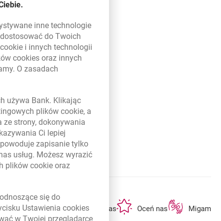
Ciebie.
Pinto, prawnika, dotychczas
zystywane inne technologie
ą dostosować do Twoich
w
cookie
i innych technologii
rządu Banku Millennium.
ików
cookies
oraz innych
damy. O zasadach
Pana Jorge Manuel Jardim
 w nowym oknie
ych używa Bank. Klikając
etingowych plików
cookie
, a
a ze strony, dokonywania
kazywania Ci lepiej
powoduje zapisanie tylko
 nas usług. Możesz wyrazić
ch plików
cookie
oraz
link otwiera się w nowym oknie
odnoszące się do
otwiera się w nowej karcie
otwiera się w nowej karcie
otwiera się w n
zycisku Ustawienia
cookies
ę lub bankomat
Napisz do nas
Oceń nas
Migam
ywać w Twojej przeglądarce