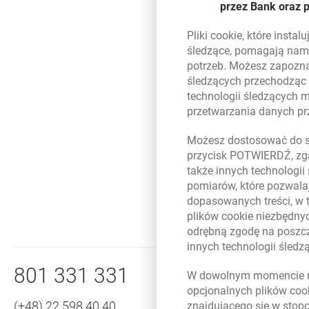
władze Banku.
przez Bank oraz 
Nowym Prezesem Zarządu BCP, n
Pliki
cookie
, które insta
Sekretarza Generalnego BCP, c
śledzące, pomagają nam 
potrzeb. Możesz zapozna
W skład dziewięcioosobowego 
śledzących przechodząc
technologii śledzących 
Nowym Prezesem Rady Nadzorcz
przetwarzania danych p
Goncalves, wieloletniego Prez
Powrót do listy
Możesz dostosować do sw
przycisk POTWIERDŹ, zga
także innych technologii
pomiarów, które pozwalaj
dopasowanych treści, w 
plików
cookie
niezbędnyc
odrębną zgodę na poszcz
innych technologii śled
Nawigacja dolna
Zadzwoń do nas
801 331 331
W dowolnym momencie m
opcjonalnych plików
coo
(+48) 22 598 40 40
znajdującego się w stop