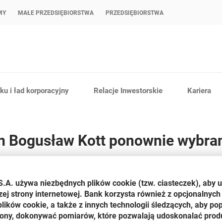
MY
MAŁE PRZEDSIĘBIORSTWA
PRZEDSIĘBIORSTWA
u i ład korporacyjny
Relacje Inwestorskie
Kariera
m Bogusław Kott ponownie wybran
się w Porto (Portugalia) Walne Zgromadzenie Akcjonari
S.A. używa niezbędnych plików
cookie
(tzw. ciasteczek), aby 
era i inwestora strategicznego Banku Millennium S.A.
zej strony internetowej. Bank korzysta również z opcjonalnych 
ików cookie, a także z innych technologii śledzących, aby po
awozdania finansowe BCP i Grupy BCP, podjęli decyzję o wypłac
trony, dokonywać pomiarów, które pozwalają udoskonalać produ