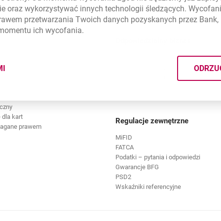
ie
oraz wykorzystywać innych technologii śledzących. Wycofani
rawem przetwarzania Twoich danych pozyskanych przez Bank, 
 momentu ich wycofania.
Odpowiedzialny biznes
ESG
MI
ODRZU
Fundacja Banku Millennium
CYMI PLIKÓW
COOKIES
ład korporacyjny
Mecenat nad kulturą
we
Bankowość bez barier
rskie
czny
dla kart
Regulacje zewnętrzne
magane prawem
MiFID
FATCA
Podatki – pytania i odpowiedzi
Gwarancje BFG
PSD2
Wskaźniki referencyjne