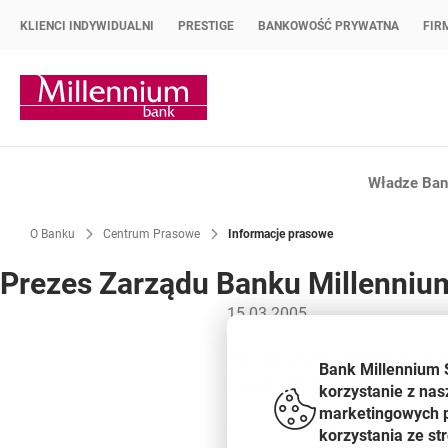
KLIENCI INDYWIDUALNI
PRESTIGE
BANKOWOŚĆ PRYWATNA
FIR
Strona główna Bank Millennium
Władze Bank
O Banku
Centrum Prasowe
Informacje prasowe
Prezes Zarządu Banku Millenniu
15.03.2005
14 marca 2005 roku odbyło 
Bank Millennium 
Portugues S.A. (BCP), partn
korzystanie z nas
marketingowych pl
Akcjonariusze zatwierdzili spr
korzystania ze s