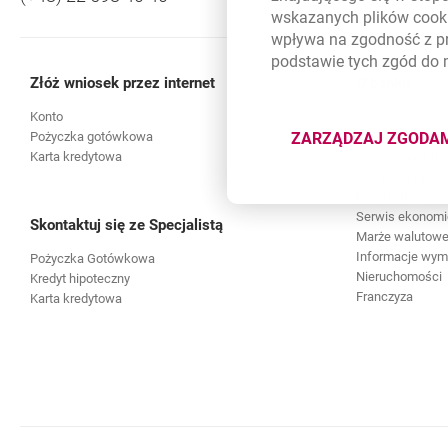
wskazanych plików
cook
wpływa na zgodność z p
podstawie tych zgód do
Złóż wniosek przez internet
O banku
Konto
Kim jesteśmy
ZARZĄDZAJ ZGODA
Pożyczka gotówkowa
Kariera
DOTYCZĄ
Karta kredytowa
Władze Banku i 
Centrum praso
Relacje inwesto
Serwis ekonomi
Skontaktuj się ze Specjalistą
Marże walutowe 
Informacje wy
Pożyczka Gotówkowa
Nieruchomości
Kredyt hipoteczny
Franczyza
Karta kredytowa