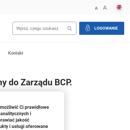
ENGL
POWIĘK
A
ZMNIEJSZ FONT
A
Wyszukiwanie
Wyszukaj
LOGOWANIE
zamknij
Kontakt
y do Zarządu BCP.
uszy Banco Comercial
umożliwić Ci prawidłowe
analitycznych i
prawiać jakość
ie dywidendy oraz wybrali nowe
kty i usługi oferowane