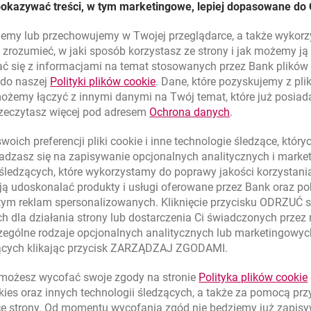
pokazywać treści, w tym marketingowe, lepiej dopasowane do 
a kadencję w latach 2005-2007, wybrano Pana Paulo Teixeira 
lujemy lub przechowujemy w Twojej przeglądarce, a także wykor
złonka Rady Nadzorczej Banku Millennium.
zrozumieć, w jaki sposób korzystasz ze strony i jak możemy j
ć się z informacjami na temat stosowanych przez Bank plikó
zarządu wybrano ponownie Pana Bogusława Kotta, Prezesa Za
link otwiera się w nowym oknie
 do naszej
Polityki plików
cookie
. Dane, które pozyskujemy z pl
możemy łączyć z innymi danymi na Twój temat, które już posia
ej, na kadencje w latach 2005 –2008, akcjonariusze wybrali 
link otwiera się
rzeczytasz więcej pod adresem
Ochrona danych
.
esa Zarządu BCP, członka Rady Nadzorczej Banku Millennium.
oich preferencji pliki
cookie
i inne technologie śledzące, któr
dzasz się na zapisywanie opcjonalnych analitycznych i mark
 śledzących, które wykorzystamy do poprawy jakości korzystani
ą udoskonalać produkty i usługi oferowane przez Bank oraz po
tym reklam spersonalizowanych. Kliknięcie przycisku ODRZUĆ s
h dla działania strony lub dostarczenia Ci świadczonych przez
ególne rodzaje opcjonalnych analitycznych lub marketingowy
zących klikając przycisk ZARZĄDZAJ ZGODAMI.
ożesz wycofać swoje zgody na stronie
Polityka plików
cookie
kies
oraz innych technologii śledzących, a także za pomocą pr
Znajdź placówk
ce strony. Od momentu wycofania zgód nie będziemy już zapis