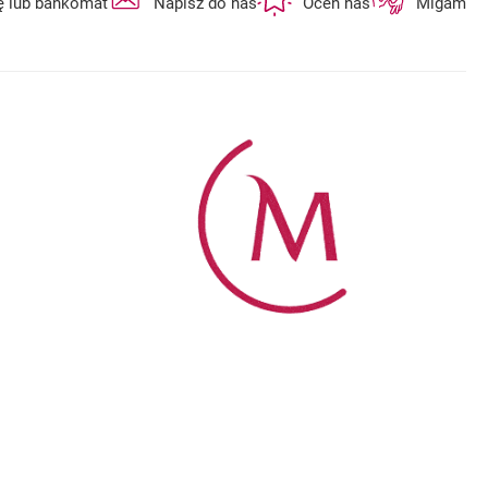
ę lub bankomat
Napisz do nas
Oceń nas
Migam