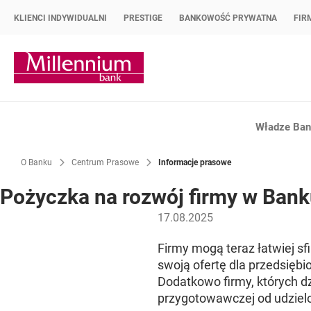
KLIENCI INDYWIDUALNI
PRESTIGE
BANKOWOŚĆ PRYWATNA
FIR
Strona główna Bank Millennium
Władze Bank
O Banku
Centrum Prasowe
Informacje prasowe
Pożyczka na rozwój firmy w Bank
17.08.2025
Firmy mogą teraz łatwiej s
swoją ofertę dla przedsięb
Dodatkowo firmy, których dz
przygotowawczej od udzielo