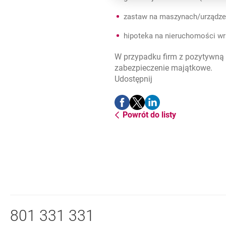
zastaw na maszynach/urządze
hipoteka na nieruchomości wra
W przypadku firm z pozytywną 
zabezpieczenie majątkowe.
Udostępnij
Udostępnij
Udostępnij
Udostępnij
-
-
-
Powrót do listy
otwiera się w nowej karcie
otwiera się w nowej karcie
otwiera się w nowej ka
Nawigacja dolna
Zadzwoń do nas
801 331 331