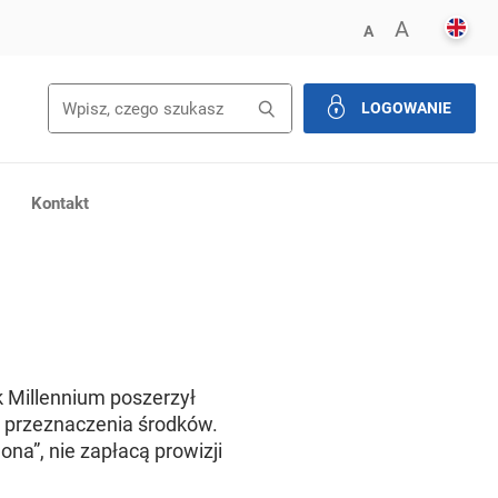
ENGL
POWIĘK
A
ZMNIEJSZ FONT
A
Wyszukiwanie
Wyszukaj
LOGOWANIE
zamknij
Kontakt
k Millennium poszerzył
a przeznaczenia środków.
ona”, nie zapłacą prowizji