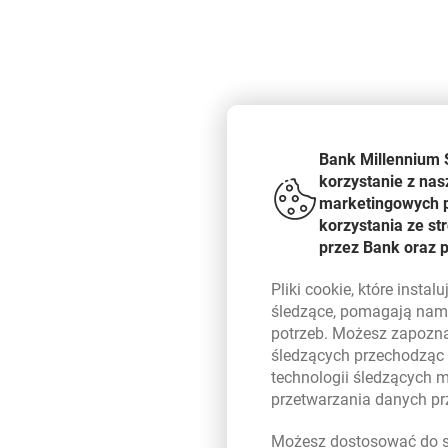
Napływ środków z programów un
Skala i zakres inwestycji dete
Bank Millennium 
korzystanie z nas
-
Widzimy stopniowo rosnące z
marketingowych pl
unijnych i KPO. Jest to zgodn
korzystania ze s
wzrostu gospodarczego w najbl
przez Bank oraz 
Nasza strategia zakłada aktywn
zrównoważonym rozwoju i zielon
Pliki
cookie
, które insta
Finansowanie, które proponujem
śledzące, pomagają nam 
potrzeb. Możesz zapozna
Wsparcie transformacji i rozw
śledzących przechodząc
strategicznych Banku Millenni
technologii śledzących 
dotyczących równoważonego roz
przetwarzania danych p
z inwestycjami w odnawialne źr
Możesz dostosować do sw