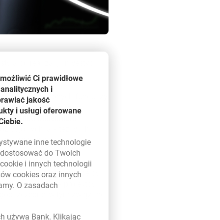
a do realizacji inwestycji.
umożliwić Ci prawidłowe
analitycznych i
kontekście dostępnych funduszy
prawiać jakość
dnym z głównych motorów
kty i usługi oferowane
ządu Banku Millennium
. –
Ciebie.
rozwojowych, ale też w ich
azne środowisku.
zystywane inne technologie
ą dostosować do Twoich
w
cookie
i innych technologii
nsowania jest jednym z celów
ików
cookies
oraz innych
ch na finansowanie projektów
damy. O zasadach
ergooszczędne, w tym związane
 w nowym oknie
ych używa Bank. Klikając