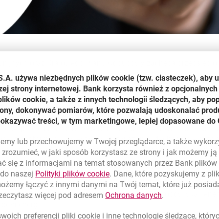
ijnych oraz Krajowego Planu Odbudowy zachęca przedsiębiorstw
rminowane są dostępnością źródeł finansowania.
S.A. używa niezbędnych plików
cookie
(tzw. ciasteczek), aby 
zej strony internetowej. Bank korzysta również z opcjonalnych 
ainteresowanie przedsiębiorców inwestycjami, szczególnie w 
ików cookie, a także z innych technologii śledzących, aby po
e z naszym scenariuszem, który zakłada, że inwestycje będą je
trony, dokonywać pomiarów, które pozwalają udoskonalać produ
iższych latach
– mówi
Magdalena Zmitrowicz, członkini zar
pokazywać treści, w tym marketingowe, lepiej dopasowane do 
e wsparcie firm nie tylko w realizacji planów inwestycyjnych i 
ej transformacji, inwestycji w rozwiązania i technologie przyj
lujemy lub przechowujemy w Twojej przeglądarce, a także wykor
y, jest elementem tej strategii i odpowiada na potrzeby firm
.
zrozumieć, w jaki sposób korzystasz ze strony i jak możemy j
ć się z informacjami na temat stosowanych przez Bank plikó
oju klientów poprzez dostarczanie firmom zrównoważonego fina
link otwiera się w nowym oknie
 do naszej
Polityki plików
cookie
. Dane, które pozyskujemy z pl
um, który planuje przeznaczyć w okresie 2025-2028 5 mld złoty
możemy łączyć z innymi danymi na Twój temat, które już posia
woju. Bank finansuje projekty przyjazne dla środowiska i en
link otwiera się
rzeczytasz więcej pod adresem
Ochrona danych
.
ódła energii.
oich preferencji pliki
cookie
i inne technologie śledzące, któr