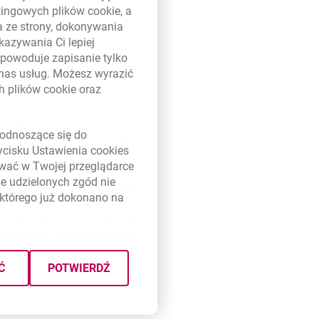
etingowych plików
cookie
, a
ięc być wykorzystana zarówno
a ze strony, dokonywania
rzy inwestycjach wspieranych
kazywania Ci lepiej
go. Oferuje preferencyjne
powoduje zapisanie tylko
ść przychodów ze sprzedaży
 nas usług. Możesz wyrazić
wiska). To konkretne wsparcie
ch plików
cookie
oraz
 określać celu finansowania, a
link otwiera się w nowym oknie
odnoszące się do
łatę pożyczki na aż 5 lat.
zycisku Ustawienia
cookies
umowy.
ywać w Twojej przeglądarce
e udzielonych zgód nie
e i elastyczne oraz dostępne
którego już dokonano na
ktualnych potrzeb.
res kredytowania i możliwość
edytowego w Departamencie
Ć
POTWIERDŹ