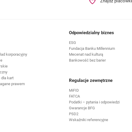
Znajdź placówk
Odpowiedzialny biznes
ESG
Fundacja Banku Millennium
ład korporacyjny
Mecenat nad kulturą
we
Bankowość bez barier
rskie
czny
dla kart
Regulacje zewnętrzne
magane prawem
MiFID
FATCA
Podatki – pytania i odpowiedzi
Gwarancje BFG
PSD2
Wskaźniki referencyjne