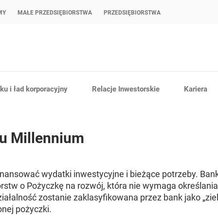
MY
MAŁE PRZEDSIĘBIORSTWA
PRZEDSIĘBIORSTWA
u i ład korporacyjny
Relacje Inwestorskie
Kariera
u Millennium
finansować wydatki inwestycyjne i bieżące potrzeby. Ban
iorstw o Pożyczkę na rozwój, która nie wymaga określani
iałalność zostanie zaklasyfikowana przez bank jako „ziel
nej pożyczki.