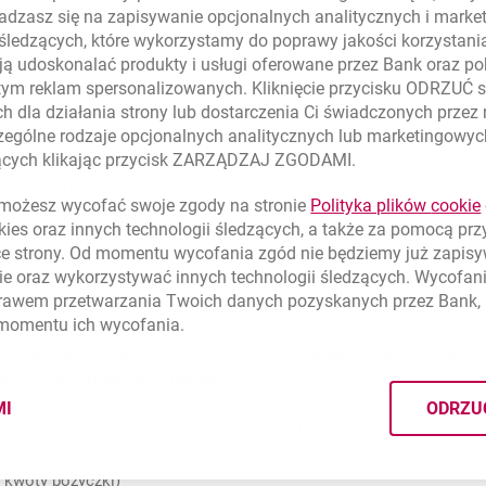
dzasz się na zapisywanie opcjonalnych analitycznych i mark
zne finansowanie, które nie wymaga wskazywania celu, może w
 śledzących, które wykorzystamy do poprawy jakości korzystani
sparcie inwestycji: wkład własny lub finansowanie pomostowe p
ą udoskonalać produkty i usługi oferowane przez Bank oraz po
wanie projektów, które nie kwalifikują się do wsparcia publiczne
tym reklam spersonalizowanych. Kliknięcie przycisku ODRZUĆ s
łalność bank zakwalifikuje jako „zieloną” (firma osiąga większo
h dla działania strony lub dostarczenia Ci świadczonych przez
ług związanych ze zrównoważonym rozwojem lub ochroną środo
ególne rodzaje opcjonalnych analitycznych lub marketingowy
ą łączyć rozwój biznesu z odpowiedzialnością środowiskową.
zących klikając przycisk ZARZĄDZAJ ZGODAMI.
ki i szybszy dostęp do finansowania. Przedsiębiorcy nie muszą
ożesz wycofać swoje zgody na stronie
Polityka plików
cookie
a rachunek. Mogą wnioskować o kwotę do 4 mln zł i rozłożyć sp
kies
oraz innych technologii śledzących, a także za pomocą pr
a spłaty pierwszej raty kapitału do 3 miesięcy od podpisania 
ce strony. Od momentu wycofania zgód nie będziemy już zapis
ie
oraz wykorzystywać innych technologii śledzących. Wycofani
odarczym firmy potrzebują rozwiązań, które są szybkie, prost
rawem przetwarzania Twoich danych pozyskanych przez Bank, 
ie. Proponowane przez nas finansowanie jest dopasowane do a
 momentu ich wycofania.
w stosunku do rynku kwotę finansowania, ale też wydłużony ok
orzata Olejarz, kierująca Zespołem Produktów i Procesu Kr
iębiorstw, Bank Millennium
.
MI
ODRZU
CYMI PLIKÓW
COOKIES
rozwój może być jedno z poniższych zabezpieczeń:
 kwoty pożyczki)