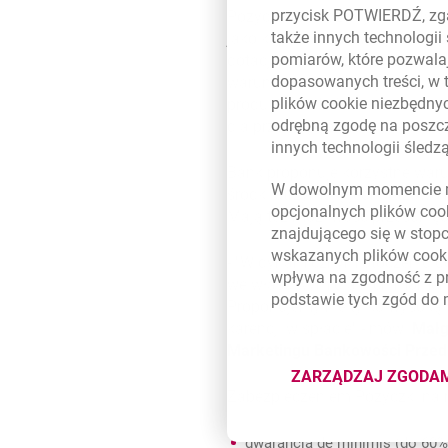
przycisk POTWIERDŹ, zga
Pożyczka na rozwój to elastyc
także innych technologii
jako kapitał obrotowy, jak i w
pomiarów, które pozwalaj
dotacjami, a także jako finanso
dopasowanych treści, w 
warunki dla firm, których dzia
plików
cookie
niezbędnyc
produktów lub świadczenia us
odrębną zgodę na poszcz
dla przedsiębiorstw, które chc
innych technologii śled
Bank proponuje korzystne warun
W dowolnym momencie m
środki otrzymują jednorazowo n
opcjonalnych plików
coo
Mają też możliwość przesunięci
znajdującego się w stop
wskazanych plików
cook
-
W dynamicznym otoczeniu gosp
wpływa na zgodność z p
we właściwym dla nich momenc
podstawie tych zgód do
Proponujemy nie tylko wysoką 
karencji w spłacie
- mówi
Małg
Marketingu Bankowości Przeds
ZARZĄDZAJ ZGODA
DOTYCZĄ
Zabezpieczeniem Pożyczki na 
gwarancja de minimis (do 60%