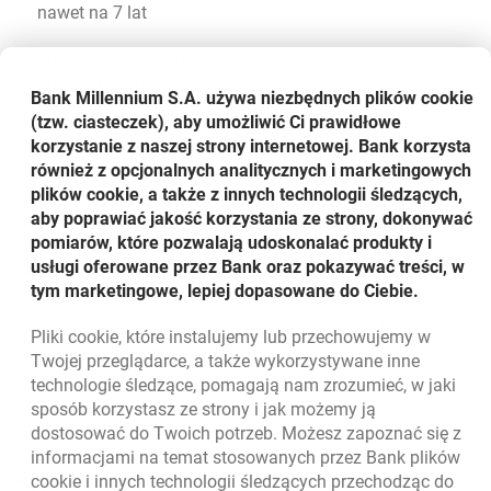
nawet na 7 lat
oprocentowanie nominalne w skali roku już od 7,9%,
prowizja już od 3%
Bank Millennium S.A. używa niezbędnych plików
cookie
(tzw. ciasteczek), aby umożliwić Ci prawidłowe
wysokość pożyczki do 80 000 zł, dla aktywnych
korzystanie z naszej strony internetowej. Bank korzysta
Klientów Banku nawet do 150 000 zł.
również z opcjonalnych analitycznych i marketingowych
plików cookie, a także z innych technologii śledzących,
Gwarancja Najniższego Oprocentowania oznacza to, że
aby poprawiać jakość korzystania ze strony, dokonywać
jeśli w ciągu 30 dni od zawarcia umowy klient znajdzie dla
pomiarów, które pozwalają udoskonalać produkty i
tej samej kwoty i okresu kredytowania tańszą ofertę oraz
usługi oferowane przez Bank oraz pokazywać treści, w
przedstawi ją wraz z pozytywną decyzją kredytową, bank
tym marketingowe, lepiej dopasowane do Ciebie.
zwróci mu różnicę już zapłaconych odsetek oraz obniży
oprocentowanie do poziomu, jaki otrzymał w innym banku.
Pliki
cookie
, które instalujemy lub przechowujemy w
Powrót do listy
Twojej przeglądarce, a także wykorzystywane inne
technologie śledzące, pomagają nam zrozumieć, w jaki
sposób korzystasz ze strony i jak możemy ją
dostosować do Twoich potrzeb. Możesz zapoznać się z
informacjami na temat stosowanych przez Bank plików
Nawigacja dolna
801 331 331
cookie
i innych technologii śledzących przechodząc do
Zadzwoń do nas