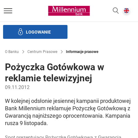
Bank Millennium homepage
E
SZUKAJ
z
LOGOWANIE
Banku i ład korporacyjny
Relacje Inwestorskie
Kariera
O Banku
Centrum Prasowe
Informacje prasowe
Pożyczka Gotówkowa w
reklamie telewizyjnej
09.11.2012
W kolejnej odsłonie jesiennej kampanii produktowej
Bank Millennium reklamuje Pożyczkę Gotówkową z
Gwarancją najniższego oprocentowania. Kampania
rusza 9 listopada.
Spot prezentujący Pożyczkę Gotówkową z Gwarancją