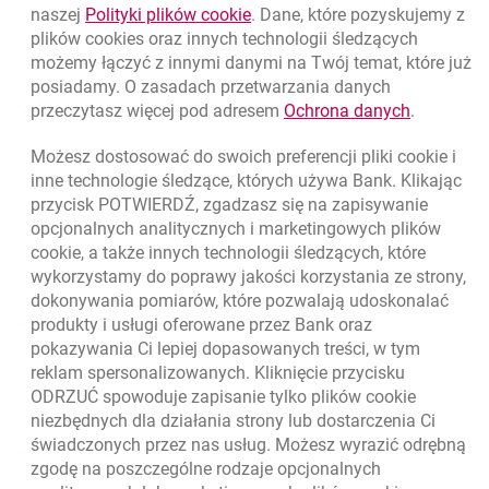
Migam
link otwiera się w nowym oknie
naszej
Polityki plików
cookie
. Dane, które pozyskujemy z
(+48) 22 598 40 40
plików
cookies
oraz innych technologii śledzących
możemy łączyć z innymi danymi na Twój temat, które już
posiadamy. O zasadach przetwarzania danych
otwiera się w nowej karcie
Znajdź placówkę lub bankomat
link otwie
przeczytasz więcej pod adresem
Ochrona danych
.
otwiera się w nowej karcie
Napisz do nas
Możesz dostosować do swoich preferencji pliki
cookie
i
otwiera się w nowej karcie
inne technologie śledzące, których używa Bank. Klikając
Oceń nas
przycisk POTWIERDŹ, zgadzasz się na zapisywanie
opcjonalnych analitycznych i marketingowych plików
cookie
, a także innych technologii śledzących, które
wykorzystamy do poprawy jakości korzystania ze strony,
Złóż wniosek przez internet
dokonywania pomiarów, które pozwalają udoskonalać
Skontaktuj się ze Specjalistą
produkty i usługi oferowane przez Bank oraz
pokazywania Ci lepiej dopasowanych treści, w tym
O banku
reklam spersonalizowanych. Kliknięcie przycisku
ODRZUĆ spowoduje zapisanie tylko plików
cookie
Odpowiedzialny biznes
niezbędnych dla działania strony lub dostarczenia Ci
świadczonych przez nas usług. Możesz wyrazić odrębną
Regulacje zewnętrzne
zgodę na poszczególne rodzaje opcjonalnych