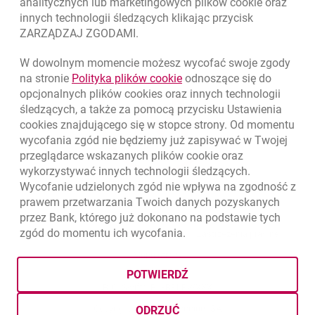
analitycznych lub marketingowych plików
cookie
oraz
innych technologii śledzących klikając przycisk
ZARZĄDZAJ ZGODAMI.
W dowolnym momencie możesz wycofać swoje zgody
link otwiera się w nowym o
na stronie
Polityka plików
cookie
odnoszące się do
opcjonalnych plików
cookies
oraz innych technologii
śledzących, a także za pomocą przycisku Ustawienia
cookies
znajdującego się w stopce strony. Od momentu
wycofania zgód nie będziemy już zapisywać w Twojej
przeglądarce wskazanych plików
cookie
oraz
wykorzystywać innych technologii śledzących.
Wycofanie udzielonych zgód nie wpływa na zgodność z
prawem przetwarzania Twoich danych pozyskanych
przez Bank, którego już dokonano na podstawie tych
zgód do momentu ich wycofania.
otwiera się w nowej karcie
otwiera 
Ochrona danych
Ustawienia
cookies
Zastrzeżenia prawne
otwiera się w nowej karcie
Mapa strony
POTWIERDŹ
BIC (Swift): BIGBPLPWXXX
Copyright
© Bank Millennium SA
ODRZUĆ