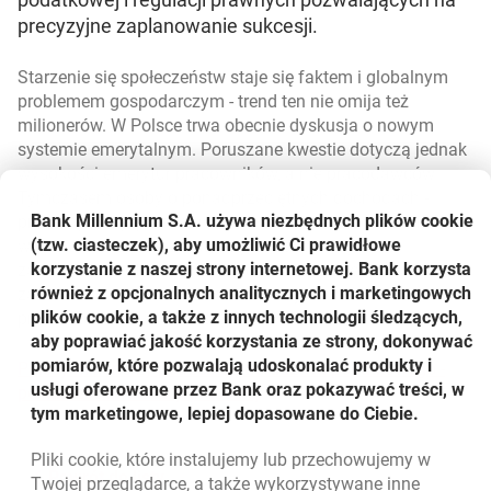
precyzyjne zaplanowanie sukcesji.
Starzenie się społeczeństw staje się faktem i globalnym
problemem gospodarczym - trend ten nie omija też
milionerów. W Polsce trwa obecnie dyskusja o nowym
systemie emerytalnym. Poruszane kwestie dotyczą jednak
wysokości emerytur pracowników, a nie pracodawców.
Tymczasem osoby o ponadprzeciętnych dochodach -
Bank Millennium S.A. używa niezbędnych plików
cookie
przedsiębiorcy, przedstawiciele wolnych zawodów - muszą
(tzw. ciasteczek), aby umożliwić Ci prawidłowe
w sposób możliwie efektywny zadbać nie tylko o
korzystanie z naszej strony internetowej. Bank korzysta
zachowanie dotychczasowego poziomu życia po
również z opcjonalnych analitycznych i marketingowych
zakończeniu aktywności zawodowej, lecz również o
plików cookie, a także z innych technologii śledzących,
przekazanie majątku następcom.
aby poprawiać jakość korzystania ze strony, dokonywać
pomiarów, które pozwalają udoskonalać produkty i
Polscy milionerzy potrzebują doradztwa podatkowego -
usługi oferowane przez Bank oraz pokazywać treści, w
otwiera się w nowej karcie
pełna treść informacji prasowej
tym marketingowe, lepiej dopasowane do Ciebie.
Pliki
cookie
, które instalujemy lub przechowujemy w
Powrót do listy
Twojej przeglądarce, a także wykorzystywane inne