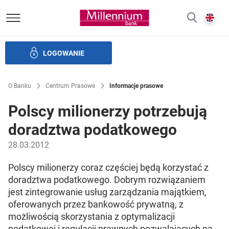
Bank Millennium homepage
E
SZUKAJ
z
LOGOWANIE
Banku i ład korporacyjny
Relacje Inwestorskie
Kariera
O Banku
Centrum Prasowe
Informacje prasowe
Polscy milionerzy potrzebują
doradztwa podatkowego
28.03.2012
Polscy milionerzy coraz częściej będą korzystać z
doradztwa podatkowego. Dobrym rozwiązaniem
jest zintegrowanie usług zarządzania majątkiem,
oferowanych przez bankowość prywatną, z
możliwością skorzystania z optymalizacji
podatkowej i regulacji prawnych pozwalających na