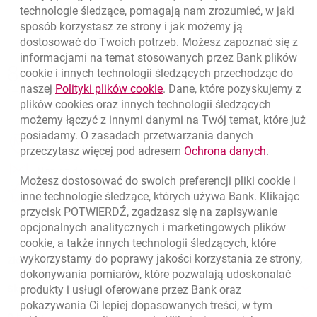
technologie śledzące, pomagają nam zrozumieć, w jaki
sposób korzystasz ze strony i jak możemy ją
dostosować do Twoich potrzeb. Możesz zapoznać się z
informacjami na temat stosowanych przez Bank plików
Nawigacja dolna
801 331 331
cookie
i innych technologii śledzących przechodząc do
Zadzwoń do nas
Migam
link otwiera się w nowym oknie
naszej
Polityki plików
cookie
. Dane, które pozyskujemy z
(+48) 22 598 40 40
plików
cookies
oraz innych technologii śledzących
możemy łączyć z innymi danymi na Twój temat, które już
posiadamy. O zasadach przetwarzania danych
otwiera się w nowej karcie
Znajdź placówkę lub bankomat
link otwie
przeczytasz więcej pod adresem
Ochrona danych
.
otwiera się w nowej karcie
Napisz do nas
Możesz dostosować do swoich preferencji pliki
cookie
i
otwiera się w nowej karcie
inne technologie śledzące, których używa Bank. Klikając
Oceń nas
przycisk POTWIERDŹ, zgadzasz się na zapisywanie
opcjonalnych analitycznych i marketingowych plików
cookie
, a także innych technologii śledzących, które
wykorzystamy do poprawy jakości korzystania ze strony,
Złóż wniosek przez internet
dokonywania pomiarów, które pozwalają udoskonalać
Skontaktuj się ze Specjalistą
produkty i usługi oferowane przez Bank oraz
pokazywania Ci lepiej dopasowanych treści, w tym