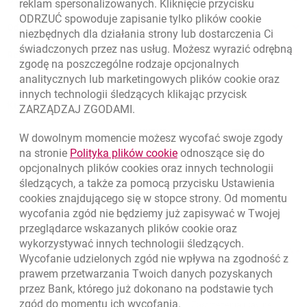
O banku
reklam spersonalizowanych. Kliknięcie przycisku
ODRZUĆ spowoduje zapisanie tylko plików
cookie
Odpowiedzialny biznes
niezbędnych dla działania strony lub dostarczenia Ci
świadczonych przez nas usług. Możesz wyrazić odrębną
Regulacje zewnętrzne
zgodę na poszczególne rodzaje opcjonalnych
analitycznych lub marketingowych plików
cookie
oraz
innych technologii śledzących klikając przycisk
Kursy wymiany walut
ZARZĄDZAJ ZGODAMI.
WALUTA
KUPNO
SPRZEDAŻ
W dowolnym momencie możesz wycofać swoje zgody
Kursy wymiany walut. Data aktualizacji: 5.08.2026, 12:49:02
link otwiera się w nowym o
na stronie
Polityka plików
cookie
odnoszące się do
EUR
4.1406
4.4633
opcjonalnych plików
cookies
oraz innych technologii
USD
3.5859
3.8653
śledzących, a także za pomocą przycisku Ustawienia
cookies
znajdującego się w stopce strony. Od momentu
CHF
4.4317
4.777
wycofania zgód nie będziemy już zapisywać w Twojej
GBP
4.8313
5.2077
przeglądarce wskazanych plików
cookie
oraz
wykorzystywać innych technologii śledzących.
k
5.08.2026, 12:49:02
Zobacz wszystkie
Wycofanie udzielonych zgód nie wpływa na zgodność z
prawem przetwarzania Twoich danych pozyskanych
przez Bank, którego już dokonano na podstawie tych
zgód do momentu ich wycofania.
otwiera się w nowej karcie
otwiera 
Ochrona danych
Ustawienia
cookies
Zastrzeżenia prawne