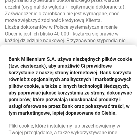
przyznaniu stypendium doktoranckiego przez władze
uczelni (oryginał do wglądu + legitymacja doktorancka).
Zaświadczenie o zarobkach nie jest wymagane, choć
może zwiększyć zdolność kredytową Klienta.
Liczba doktorantów w Polsce systematycznie rośnie.
Obecnie jest ich blisko 40 000 i kształcą się prawie w
każdej dziedzinie naukowej. Przyznawane stypendia nie
wystarczają z reguły na więcej niż bieżące potrzeby, a
studia na tym poziomie wymagają dodatkowych
Bank Millennium S.A. używa niezbędnych plików
cookie
inwestycji w materiały dydaktyczne i sprzęt. Nasza oferta
(tzw. ciasteczek), aby umożliwić Ci prawidłowe
powinna więc trafić w oczekiwania tej grupy zawodowej i
korzystanie z naszej strony internetowej. Bank korzysta
ułatwić finansowanie potrzeb. Zwłaszcza tych naukowych
również z opcjonalnych analitycznych i marketingowych
– mówi Wioletta Pawińska, Kierująca Wydziałem Pożyczek
plików cookie, a także z innych technologii śledzących,
Gotówkowych
aby poprawiać jakość korzystania ze strony, dokonywać
Regulamin pożyczki dostępny jest na
pomiarów, które pozwalają udoskonalać produkty i
www.bankmillennium.pl.
usługi oferowane przez Bank oraz pokazywać treści, w
Szczegółowe informacje można uzyskać w oddziałach
tym marketingowe, lepiej dopasowane do Ciebie.
Banku oraz TeleMillennium pod numerem telefonu 801
331 331.
Pliki
cookie
, które instalujemy lub przechowujemy w
Powrót do listy
Twojej przeglądarce, a także wykorzystywane inne