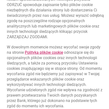
ODRZUĆ spowoduje zapisanie tylko plików
cookie
Odpowiedzialny biznes
niezbędnych dla działania strony lub dostarczenia Ci
świadczonych przez nas usług. Możesz wyrazić odrębną
Regulacje zewnętrzne
zgodę na poszczególne rodzaje opcjonalnych
analitycznych lub marketingowych plików
cookie
oraz
innych technologii śledzących klikając przycisk
Kursy wymiany walut
ZARZĄDZAJ ZGODAMI.
WALUTA
KUPNO
SPRZEDAŻ
W dowolnym momencie możesz wycofać swoje zgody
Kursy wymiany walut. Data aktualizacji: 6.08.2026, 06:40:47
link otwiera się w nowym o
na stronie
Polityka plików
cookie
odnoszące się do
EUR
4.139
4.4615
opcjonalnych plików
cookies
oraz innych technologii
USD
3.5854
3.8648
śledzących, a także za pomocą przycisku Ustawienia
cookies
znajdującego się w stopce strony. Od momentu
CHF
4.436
4.7817
wycofania zgód nie będziemy już zapisywać w Twojej
GBP
4.8245
5.2005
przeglądarce wskazanych plików
cookie
oraz
wykorzystywać innych technologii śledzących.
k
6.08.2026, 06:40:47
Zobacz wszystkie
Wycofanie udzielonych zgód nie wpływa na zgodność z
prawem przetwarzania Twoich danych pozyskanych
przez Bank, którego już dokonano na podstawie tych
zgód do momentu ich wycofania.
otwiera się w nowej karcie
otwiera 
Ochrona danych
Ustawienia
cookies
Zastrzeżenia prawne