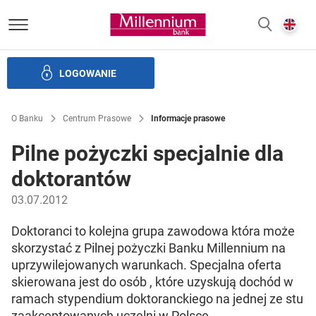
Bank Millennium homepage
E
SZUKAJ
z
LOGOWANIE
Banku i ład korporacyjny
Relacje Inwestorskie
Kariera
O Banku
Centrum Prasowe
Informacje prasowe
Pilne pożyczki specjalnie dla
doktorantów
03.07.2012
Doktoranci to kolejna grupa zawodowa która może
skorzystać z Pilnej pożyczki Banku Millennium na
uprzywilejowanych warunkach. Specjalna oferta
skierowana jest do osób , które uzyskują dochód w
ramach stypendium doktoranckiego na jednej ze stu
zaakceptowanych uczelni w Polsce.