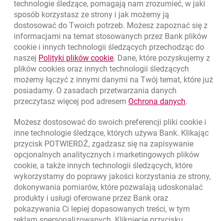
technologie śledzące, pomagają nam zrozumieć, w jaki
sposób korzystasz ze strony i jak możemy ją
dostosować do Twoich potrzeb. Możesz zapoznać się z
informacjami na temat stosowanych przez Bank plików
Nawigacja dolna
801 331 331
cookie
i innych technologii śledzących przechodząc do
Zadzwoń do nas
Migam
link otwiera się w nowym oknie
naszej
Polityki plików
cookie
. Dane, które pozyskujemy z
(+48) 22 598 40 40
plików
cookies
oraz innych technologii śledzących
możemy łączyć z innymi danymi na Twój temat, które już
posiadamy. O zasadach przetwarzania danych
otwiera się w nowej karcie
Znajdź placówkę lub bankomat
link otwie
przeczytasz więcej pod adresem
Ochrona danych
.
otwiera się w nowej karcie
Napisz do nas
Możesz dostosować do swoich preferencji pliki
cookie
i
otwiera się w nowej karcie
inne technologie śledzące, których używa Bank. Klikając
Oceń nas
przycisk POTWIERDŹ, zgadzasz się na zapisywanie
opcjonalnych analitycznych i marketingowych plików
cookie
, a także innych technologii śledzących, które
wykorzystamy do poprawy jakości korzystania ze strony,
Złóż wniosek przez internet
dokonywania pomiarów, które pozwalają udoskonalać
Skontaktuj się ze Specjalistą
produkty i usługi oferowane przez Bank oraz
pokazywania Ci lepiej dopasowanych treści, w tym
O banku
reklam spersonalizowanych. Kliknięcie przycisku