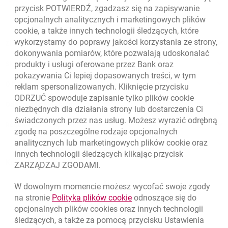
przycisk POTWIERDŹ, zgadzasz się na zapisywanie
opcjonalnych analitycznych i marketingowych plików
cookie
, a także innych technologii śledzących, które
wykorzystamy do poprawy jakości korzystania ze strony,
Złóż wniosek przez internet
dokonywania pomiarów, które pozwalają udoskonalać
Skontaktuj się ze Specjalistą
produkty i usługi oferowane przez Bank oraz
pokazywania Ci lepiej dopasowanych treści, w tym
O banku
reklam spersonalizowanych. Kliknięcie przycisku
ODRZUĆ spowoduje zapisanie tylko plików
cookie
Odpowiedzialny biznes
niezbędnych dla działania strony lub dostarczenia Ci
świadczonych przez nas usług. Możesz wyrazić odrębną
Regulacje zewnętrzne
zgodę na poszczególne rodzaje opcjonalnych
analitycznych lub marketingowych plików
cookie
oraz
innych technologii śledzących klikając przycisk
Kursy wymiany walut
ZARZĄDZAJ ZGODAMI.
WALUTA
KUPNO
SPRZEDAŻ
W dowolnym momencie możesz wycofać swoje zgody
Kursy wymiany walut. Data aktualizacji: 6.08.2026, 12:54:32
link otwiera się w nowym o
na stronie
Polityka plików
cookie
odnoszące się do
EUR
4.1358
4.4581
opcjonalnych plików
cookies
oraz innych technologii
USD
3.5845
3.8639
śledzących, a także za pomocą przycisku Ustawienia