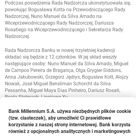
Podczas posiedzenia Rada Nadzorcza ukonstytuowała się,
powołując Bogusława Kotta na Przewodniczącego Rady
Nadzorczej, Nuno Manuel da Silva Amado na
Wiceprzewodniczącego Rady Nadzorczej, Dariusza
Rosatiego na Wiceprzewodniczącego i Sekretarza Rady
Nadzorczej.
Rada Nadzorcza Banku w nowej trzyletniej kadencji
składać się będzie z 12 członków. W jej skład weszły
następujące osoby: Nuno Manuel da Silva Amado, Miguel
de Campos Pereira de Bragança, Olga Grygier-Siddons,
Anna Jakubowski, Grzegorz Jędrys, Bogusław Kott, Alojzy
Nowak, José Miguel Bensliman Schorcht da Silva
Pessanha, Miguel Maya Dias Pinheiro, Dariusz Rosati,
Beata Stelmach, Lingjiang Xu.
Rada Nadzorcza ustaliła, że Zarząd Banku Millennium
Bank Millennium S.A. używa niezbędnych plików
cookie
będzie liczył 7 osób. Rada Nadzorcza powołała z dniem 24
(tzw. ciasteczek), aby umożliwić Ci prawidłowe
marca 2021 r.: Joao Bras Jorge na Prezesa Zarządu,
korzystanie z naszej strony internetowej. Bank korzysta
Fernando Bicho na Wiceprezesa Zarządu oraz Wojciecha
również z opcjonalnych analitycznych i marketingowych