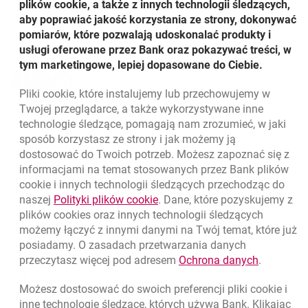
Haase, Andrzeja Glińskiego, Wojciecha Rybaka, Antonio
plików cookie, a także z innych technologii śledzących,
Pinto Junior i Jarosława Hermanna na Członków Zarządu
aby poprawiać jakość korzystania ze strony, dokonywać
na trzyletnią kadencję.
pomiarów, które pozwalają udoskonalać produkty i
Udostępnij
usługi oferowane przez Bank oraz pokazywać treści, w
tym marketingowe, lepiej dopasowane do Ciebie.
Udostępnij
Udostępnij
Udostępnij
-
-
-
Pliki
cookie
, które instalujemy lub przechowujemy w
otwiera się w nowej karcie
otwiera się w nowej karcie
otwiera się w nowej karcie
Powrót do listy
Twojej przeglądarce, a także wykorzystywane inne
technologie śledzące, pomagają nam zrozumieć, w jaki
sposób korzystasz ze strony i jak możemy ją
dostosować do Twoich potrzeb. Możesz zapoznać się z
informacjami na temat stosowanych przez Bank plików
Nawigacja dolna
801 331 331
cookie
i innych technologii śledzących przechodząc do
Zadzwoń do nas
Migam
link otwiera się w nowym oknie
naszej
Polityki plików
cookie
. Dane, które pozyskujemy z
(+48) 22 598 40 40
plików
cookies
oraz innych technologii śledzących
możemy łączyć z innymi danymi na Twój temat, które już
posiadamy. O zasadach przetwarzania danych
otwiera się w nowej karcie
Znajdź placówkę lub bankomat
link otwie
przeczytasz więcej pod adresem
Ochrona danych
.
otwiera się w nowej karcie
Napisz do nas
Możesz dostosować do swoich preferencji pliki
cookie
i
otwiera się w nowej karcie
inne technologie śledzące, których używa Bank. Klikając
Oceń nas