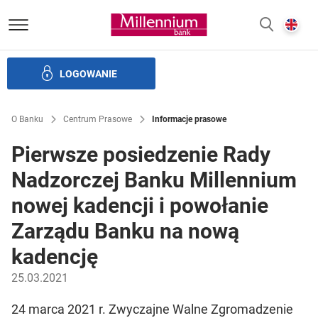
Bank Millennium homepage
E
SZUKAJ
z
LOGOWANIE
Banku i ład korporacyjny
Relacje Inwestorskie
Kariera
O Banku
Centrum Prasowe
Informacje prasowe
Pierwsze posiedzenie Rady
Nadzorczej Banku Millennium
nowej kadencji i powołanie
Zarządu Banku na nową
kadencję
25.03.2021
24 marca 2021 r. Zwyczajne Walne Zgromadzenie