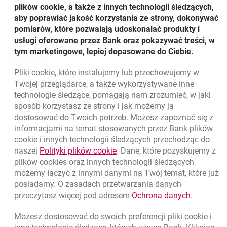
weryfikacją mObywatel pod adresem:
plików cookie, a także z innych technologii śledzących,
https://www.bankmillennium.pl/klienci-
aby poprawiać jakość korzystania ze strony, dokonywać
link otwi
otwiera s
indywidualni/konta-osobiste/konto-millennium-360
pomiarów, które pozwalają udoskonalać produkty i
Udostępnij
usługi oferowane przez Bank oraz pokazywać treści, w
tym marketingowe, lepiej dopasowane do Ciebie.
Udostępnij
Udostępnij
Udostępnij
-
-
-
Pliki
cookie
, które instalujemy lub przechowujemy w
otwiera się w nowej karcie
otwiera się w nowej karcie
otwiera się w nowej karcie
Powrót do listy
Twojej przeglądarce, a także wykorzystywane inne
technologie śledzące, pomagają nam zrozumieć, w jaki
sposób korzystasz ze strony i jak możemy ją
dostosować do Twoich potrzeb. Możesz zapoznać się z
informacjami na temat stosowanych przez Bank plików
Nawigacja dolna
801 331 331
cookie
i innych technologii śledzących przechodząc do
Zadzwoń do nas
Migam
link otwiera się w nowym oknie
naszej
Polityki plików
cookie
. Dane, które pozyskujemy z
(+48) 22 598 40 40
plików
cookies
oraz innych technologii śledzących
możemy łączyć z innymi danymi na Twój temat, które już
posiadamy. O zasadach przetwarzania danych
otwiera się w nowej karcie
Znajdź placówkę lub bankomat
link otwie
przeczytasz więcej pod adresem
Ochrona danych
.
otwiera się w nowej karcie
Napisz do nas
Możesz dostosować do swoich preferencji pliki
cookie
i
otwiera się w nowej karcie