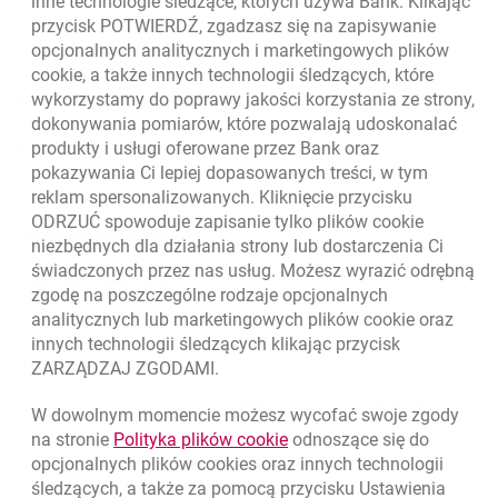
inne technologie śledzące, których używa Bank. Klikając
Oceń nas
przycisk POTWIERDŹ, zgadzasz się na zapisywanie
opcjonalnych analitycznych i marketingowych plików
cookie
, a także innych technologii śledzących, które
wykorzystamy do poprawy jakości korzystania ze strony,
Złóż wniosek przez internet
dokonywania pomiarów, które pozwalają udoskonalać
Skontaktuj się ze Specjalistą
produkty i usługi oferowane przez Bank oraz
pokazywania Ci lepiej dopasowanych treści, w tym
O banku
reklam spersonalizowanych. Kliknięcie przycisku
ODRZUĆ spowoduje zapisanie tylko plików
cookie
Odpowiedzialny biznes
niezbędnych dla działania strony lub dostarczenia Ci
świadczonych przez nas usług. Możesz wyrazić odrębną
Regulacje zewnętrzne
zgodę na poszczególne rodzaje opcjonalnych
analitycznych lub marketingowych plików
cookie
oraz
innych technologii śledzących klikając przycisk
Kursy wymiany walut
ZARZĄDZAJ ZGODAMI.
WALUTA
KUPNO
SPRZEDAŻ
W dowolnym momencie możesz wycofać swoje zgody
Kursy wymiany walut. Data aktualizacji: 5.08.2026, 12:49:02
link otwiera się w nowym o
na stronie
Polityka plików
cookie
odnoszące się do
EUR
4.1406
4.4633
opcjonalnych plików
cookies
oraz innych technologii
USD
3.5859
3.8653
śledzących, a także za pomocą przycisku Ustawienia