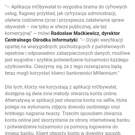
— Aplikacja mObywatel to wygodna brama do cyfrowych
usług, flagowy przykład, jak cyfryzacja administracji,
ułatwia codzienne życie i przyspiesza załatwianie spraw
obywateli – nie tylko w sferze publicznej, ale też
komercyjnej
— mówi
Radosław Maćkiewicz, dyrektor
Centralnego Ośrodka Informatyki
.
— Dzięki weryfikacji
opartej na wiarygodnych, pochodzących z państwowych
rejestrów i odpowiednio zabezpieczonych danych, możliwe
jest wygodne i szybkie potwierdzenie tożsamości każdego
użytkownika. Cieszymy się, że z tego rozwiązania będą
teraz mogli korzystać klienci bankowości Millennium.
Dla tych, którzy nie korzystają z aplikacji mObywatel,
dostępne są dwie inne metody otwarcia konta online.
Alternatywą w aplikacji jest otwarcie konta na selfie, które
polega na wykonaniu zdjęcia dowodu osobistego oraz
krótkiego nagrania twarzy. Trzecim sposobem otwarcia
konta online jest skorzystanie ze strony internetowej banku
i potwierdzenie tożsamości za pomocą logowania do
innego banku. Klient otworzy konto w dowolny sposób,