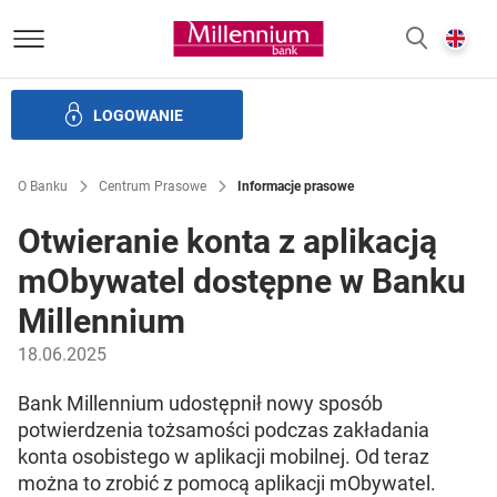
Bank Millennium homepage
E
SZUKAJ
z
LOGOWANIE
Banku i ład korporacyjny
Relacje Inwestorskie
Kariera
O Banku
Centrum Prasowe
Informacje prasowe
Otwieranie konta z aplikacją
mObywatel dostępne w Banku
Millennium
18.06.2025
Bank Millennium udostępnił nowy sposób
potwierdzenia tożsamości podczas zakładania
konta osobistego w aplikacji mobilnej. Od teraz
można to zrobić z pomocą aplikacji mObywatel.