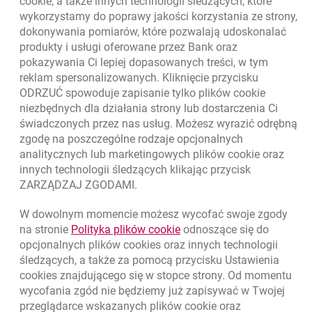
cookie
, a także innych technologii śledzących, które
wykorzystamy do poprawy jakości korzystania ze strony,
Złóż wniosek przez internet
dokonywania pomiarów, które pozwalają udoskonalać
Skontaktuj się ze Specjalistą
produkty i usługi oferowane przez Bank oraz
pokazywania Ci lepiej dopasowanych treści, w tym
O banku
reklam spersonalizowanych. Kliknięcie przycisku
ODRZUĆ spowoduje zapisanie tylko plików
cookie
Odpowiedzialny biznes
niezbędnych dla działania strony lub dostarczenia Ci
świadczonych przez nas usług. Możesz wyrazić odrębną
Regulacje zewnętrzne
zgodę na poszczególne rodzaje opcjonalnych
analitycznych lub marketingowych plików
cookie
oraz
innych technologii śledzących klikając przycisk
Kursy wymiany walut
ZARZĄDZAJ ZGODAMI.
WALUTA
KUPNO
SPRZEDAŻ
W dowolnym momencie możesz wycofać swoje zgody
Kursy wymiany walut. Data aktualizacji: 7.08.2026, 12:53:25
link otwiera się w nowym o
na stronie
Polityka plików
cookie
odnoszące się do
EUR
4.1346
4.4568
opcjonalnych plików
cookies
oraz innych technologii
USD
3.5711
3.8493
śledzących, a także za pomocą przycisku Ustawienia
cookies
znajdującego się w stopce strony. Od momentu
CHF
4.4312
4.7764
wycofania zgód nie będziemy już zapisywać w Twojej
GBP
4.822
5.1978
przeglądarce wskazanych plików
cookie
oraz