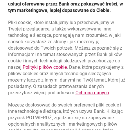
Minimalna kwota: 25 000 PLN
usługi oferowane przez Bank oraz pokazywać treści, w
tym marketingowe, lepiej dopasowane do Ciebie.
Gwarancja kapitału w dacie wykupu: 100%
Pliki
cookie
, które instalujemy lub przechowujemy w
Powrót do listy
Twojej przeglądarce, a także wykorzystywane inne
technologie śledzące, pomagają nam zrozumieć, w jaki
sposób korzystasz ze strony i jak możemy ją
dostosować do Twoich potrzeb. Możesz zapoznać się z
informacjami na temat stosowanych przez Bank plików
Nawigacja dolna
801 331 331
cookie
i innych technologii śledzących przechodząc do
Zadzwoń do nas
Migam
link otwiera się w nowym oknie
naszej
Polityki plików
cookie
. Dane, które pozyskujemy z
(+48) 22 598 40 40
plików
cookies
oraz innych technologii śledzących
możemy łączyć z innymi danymi na Twój temat, które już
posiadamy. O zasadach przetwarzania danych
otwiera się w nowej karcie
Znajdź placówkę lub bankomat
link otwie
przeczytasz więcej pod adresem
Ochrona danych
.
otwiera się w nowej karcie
Napisz do nas
Możesz dostosować do swoich preferencji pliki
cookie
i
otwiera się w nowej karcie
inne technologie śledzące, których używa Bank. Klikając
Oceń nas
przycisk POTWIERDŹ, zgadzasz się na zapisywanie
opcjonalnych analitycznych i marketingowych plików