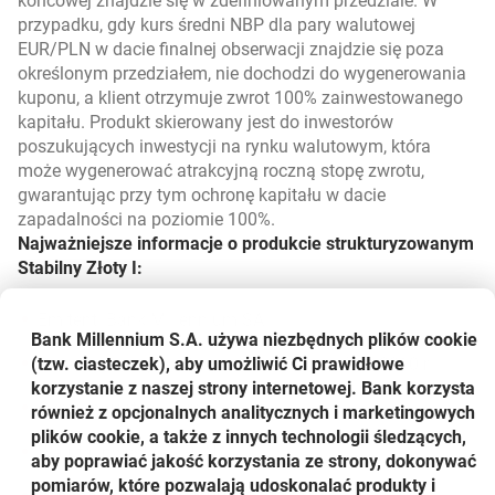
końcowej znajdzie się w zdefiniowanym przedziale. W
przypadku, gdy kurs średni NBP dla pary walutowej
EUR/PLN w dacie finalnej obserwacji znajdzie się poza
określonym przedziałem, nie dochodzi do wygenerowania
kuponu, a klient otrzymuje zwrot 100% zainwestowanego
kapitału. Produkt skierowany jest do inwestorów
poszukujących inwestycji na rynku walutowym, która
może wygenerować atrakcyjną roczną stopę zwrotu,
gwarantując przy tym ochronę kapitału w dacie
zapadalności na poziomie 100%.
Najważniejsze informacje o produkcie strukturyzowanym
Stabilny Złoty I:
Emitent: Bank Millennium SA
Bank Millennium S.A. używa niezbędnych plików
cookie
(tzw. ciasteczek), aby umożliwić Ci prawidłowe
Okres subskrypcji: 2 września - 24 września 2010 r.
korzystanie z naszej strony internetowej. Bank korzysta
Okres inwestycji: 1 rok
również z opcjonalnych analitycznych i marketingowych
plików cookie, a także z innych technologii śledzących,
Waluta inwestycji: PLN
aby poprawiać jakość korzystania ze strony, dokonywać
pomiarów, które pozwalają udoskonalać produkty i