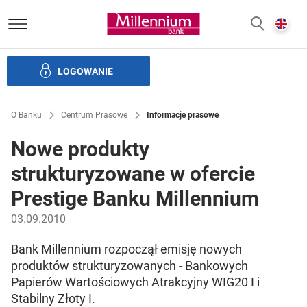
Bank Millennium homepage
E
SZUKAJ
z
LOGOWANIE
Banku i ład korporacyjny
Relacje Inwestorskie
Kariera
O Banku
Centrum Prasowe
Informacje prasowe
Nowe produkty
strukturyzowane w ofercie
Prestige Banku Millennium
03.09.2010
Bank Millennium rozpoczął emisję nowych
produktów strukturyzowanych - Bankowych
Papierów Wartościowych Atrakcyjny WIG20 I i
Stabilny Złoty I.