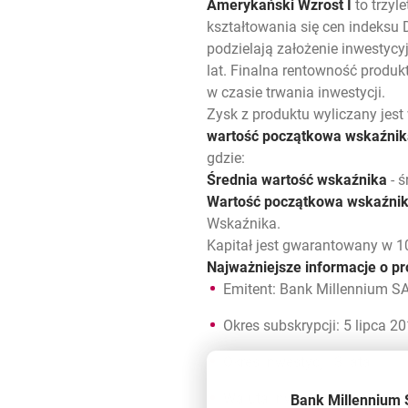
Amerykański Wzrost I
to trzyl
kształtowania się cen indeksu
podzielają założenie inwestycy
lat. Finalna rentowność prod
w czasie trwania inwestycji.
Zysk z produktu wyliczany jest
wartość początkowa wskaźnika
gdzie:
Średnia wartość wskaźnika
- ś
Wartość początkowa wskaźni
Wskaźnika.
Kapitał jest gwarantowany w 
Najważniejsze informacje o p
Emitent: Bank Millennium S
Okres subskrypcji: 5 lipca 20
Okres inwestycji: 3 lata
Waluta inwestycji: PLN
Bank Millennium 