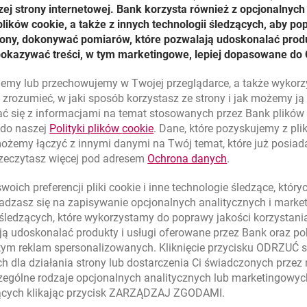
zej strony internetowej. Bank korzysta również z opcjonalnych 
LN
ików cookie, a także z innych technologii śledzących, aby po
trony, dokonywać pomiarów, które pozwalają udoskonalać produ
e Wykupu: 100%
pokazywać treści, w tym marketingowe, lepiej dopasowane do 
etni produkt strukturyzowany powiązany z surowcami rolnymi, 
lujemy lub przechowujemy w Twojej przeglądarce, a także wykor
d kształtowania się indeksów następujących surowców:
zrozumieć, w jaki sposób korzystasz ze strony i jak możemy j
ć się z informacjami na temat stosowanych przez Bank plikó
link otwiera się w nowym oknie
 do naszej
Polityki plików
cookie
. Dane, które pozyskujemy z pl
możemy łączyć z innymi danymi na Twój temat, które już posia
link otwiera się
rzeczytasz więcej pod adresem
Ochrona danych
.
deksach pokazujących oficjalny poziom zamknięcia ogłoszony p
oich preferencji pliki
cookie
i inne technologie śledzące, któr
westorów poszukujących inwestycji, która może wygenerować at
dzasz się na zapisywanie opcjonalnych analitycznych i mark
 przy tym ochronę kapitału w dacie zapadalności na poziomie 1
 śledzących, które wykorzystamy do poprawy jakości korzystani
est od wartości indeksów surowców rolnych.
ą udoskonalać produkty i usługi oferowane przez Bank oraz po
k Śniadaniowy I może co roku wygenerować 11% kupon, który z
tym reklam spersonalizowanych. Kliknięcie przycisku ODRZUĆ s
w wszystkich czterech surowców będzie w dacie obserwacji zna
h dla działania strony lub dostarczenia Ci świadczonych przez
początkowej. W przeciwnym wypadku wartość naliczonego kupon
ególne rodzaje opcjonalnych analitycznych lub marketingowy
 wypłacane na koniec trwania inwestycji.
zących klikając przycisk ZARZĄDZAJ ZGODAMI.