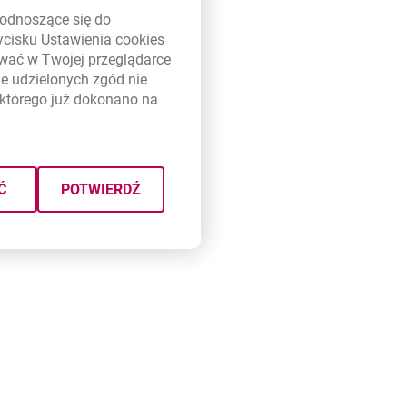
tępującej formuły:
100%
link otwiera się w nowym oknie
odnoszące się do
zycisku Ustawienia
cookies
ywać w Twojej przeglądarce
e udzielonych zgód nie
którego już dokonano na
Ć
POTWIERDŹ