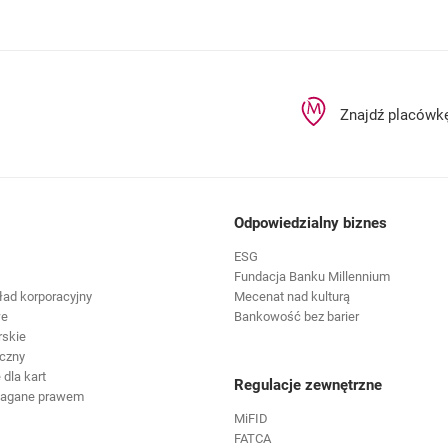
Znajdź placówk
Odpowiedzialny biznes
ESG
Fundacja Banku Millennium
ład korporacyjny
Mecenat nad kulturą
we
Bankowość bez barier
rskie
czny
dla kart
Regulacje zewnętrzne
magane prawem
MiFID
FATCA