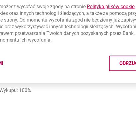
nu został spełniony, zysk z produktu wyliczany jest według nas
ożesz wycofać swoje zgody na stronie
Polityka plików
cookie
kuponów
kies
oraz innych technologii śledzących, a także za pomocą pr
100% w dniu wykupu.
ce strony. Od momentu wycofania zgód nie będziemy już zapis
rodukcie strukturyzowanym Śniadaniowy Koszyk I:
ie
oraz wykorzystywać innych technologii śledzących. Wycofani
A
rawem przetwarzania Twoich danych pozyskanych przez Bank, 
 momentu ich wycofania.
10 r. - 27 lipca 2010 r. do godz. 16.00
MI
ODRZU
CYMI PLIKÓW
COOKIES
LN
e Wykupu: 100%