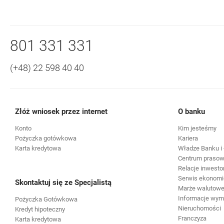
Nawigacja dolna
Zadzwoń do nas
801 331 331
(+48) 22 598 40 40
Złóż wniosek przez internet
O banku
Konto
Kim jesteśmy
Pożyczka gotówkowa
Kariera
Karta kredytowa
Władze Banku i 
Centrum praso
Relacje inwesto
Serwis ekonomi
Skontaktuj się ze Specjalistą
Marże walutowe 
Informacje wy
Pożyczka Gotówkowa
Nieruchomości
Kredyt hipoteczny
Franczyza
Karta kredytowa