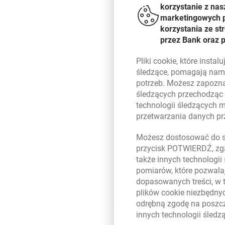
korzystanie z nas
Minimalna kwota: 25.000 P
marketingowych pl
korzystania ze s
Gwarancja kapitału w Daci
przez Bank oraz 
Koszyk śniadaniowy I
to trzyl
Pliki
cookie
, które insta
rentowność uzależniona jest o
śledzące, pomagają nam 
Pszenica (S&P GSCI Wheat)
potrzeb. Możesz zapozna
Cukier (S&P GSCI Sugar)
śledzących przechodząc
Kukurydza (S&P GSCI Corn)
technologii śledzących 
przetwarzania danych p
Kawa (S&P GSCI Coffee)
Ceny surowców oparte są na in
Możesz dostosować do sw
Produkt jest skierowany do in
przycisk POTWIERDŹ, zga
średnim terminie, gwarantując
także innych technologii
Zysk z produktu uzależniony j
pomiarów, które pozwalaj
Produkt strukturyzowany Koszy
dopasowanych treści, w 
warunkiem, że wartość indeksó
plików
cookie
niezbędnyc
powyżej 90% swojej wartości 
odrębną zgodę na poszcz
0%. Kupony będą akumulowane i
innych technologii śled