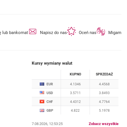
otwiera się w nowej karcie
otwiera się w nowej karcie
otwiera się w n
ę lub bankomat
Napisz do nas
Oceń nas
Migam
Kursy wymiany walut
WALUTA
KUPNO
SPRZEDAŻ
Kursy wymiany walut. Data aktualizacji: 7.08.2
EUR
4.1346
4.4568
USD
3.5711
3.8493
CHF
4.4312
4.7764
GBP
4.822
5.1978
kurs
7.08.2026, 12:53:25
Zobacz wszystkie