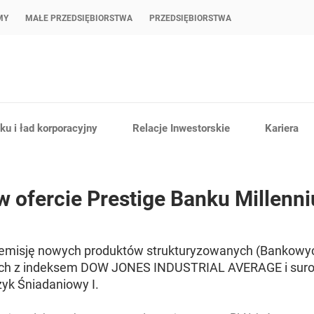
MY
MAŁE PRZEDSIĘBIORSTWA
PRZEDSIĘBIORSTWA
u i ład korporacyjny
Relacje Inwestorskie
Kariera
 ofercie Prestige Banku Millenn
 emisję nowych produktów strukturyzowanych (Bankowy
ch z indeksem DOW JONES INDUSTRIAL AVERAGE i surow
zyk Śniadaniowy I.