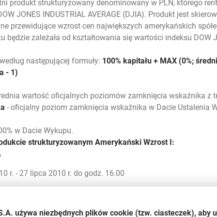
etni produkt strukturyzowany denominowany w PLN, którego ren
 DOW JONES INDUSTRIAL AVERAGE (DJIA). Produkt jest skierowa
jne przewidujące wzrost cen największych amerykańskich spółek
uktu będzie zależała od kształtowania się wartości indeksu 
 według następującej formuły:
100% kapitału + MAX (0%; średn
 - 1)
rednia wartość oficjalnych poziomów zamknięcia wskaźnika z t
ka
- oficjalny poziom zamknięcia wskaźnika w Dacie Ustalenia 
100% w Dacie Wykupu.
rodukcie strukturyzowanym Amerykański Wzrost I:
A
10 r. - 27 lipca 2010 r. do godz. 16.00
S.A. używa niezbędnych plików
cookie
(tzw. ciasteczek), aby 