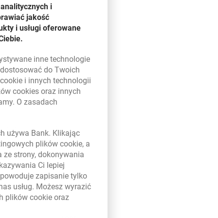
analitycznych i
prawiać jakość
kty i usługi oferowane
Ciebie.
denominowany w PLN, którego
zystywane inne technologie
ą dostosować do Twoich
w
cookie
i innych technologii
ików
cookies
oraz innych
damy. O zasadach
 w nowym oknie
rzez Standard & Poor's.
ych używa Bank. Klikając
rakcyjne stopy zwrotu w
etingowych plików
cookie
, a
00%.
a ze strony, dokonywania
kazywania Ci lepiej
ostanie naliczony pod
powoduje zapisanie tylko
jdować się na równi albo
 nas usług. Możesz wyrazić
u za dany rok będzie wynosić
ch plików
cookie
oraz