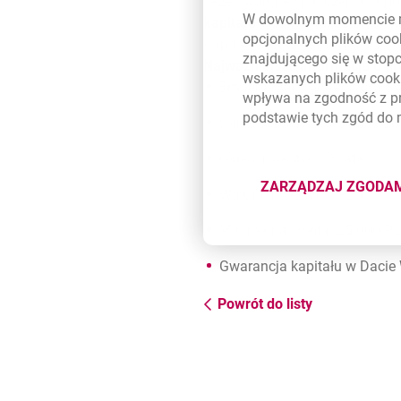
Jeżeli warunek naliczenia kupo
W dowolnym momencie m
kapitału + suma naliczonych 
opcjonalnych plików
coo
Kapitał jest gwarantowany w 
znajdującego się w stop
Najważniejsze informacje o p
wskazanych plików
cook
Emitent: Bank Millennium S
wpływa na zgodność z p
podstawie tych zgód do
Okres subskrypcji: 5 lipca 20
Okres inwestycji: 3 lata
ZARZĄDZAJ ZGODA
Waluta inwestycji: PLN
DOTYCZĄ
Minimalna kwota: 25.000 P
Gwarancja kapitału w Daci
Powrót do listy