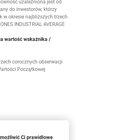
towność uzależniona jest od
ny do inwestorów, którzy
 w okresie najbliższych trzech
DOW JONES INDUSTRIAL AVERAGE
ia wartość wskaźnika /
rzech corocznych obserwacji
Wartości Początkowej
umożliwić Ci prawidłowe