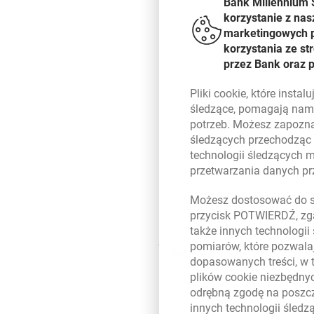
Bank Millennium 
zaplanowanych na bieżący rok, 
korzystanie z nas
informacyjna strony. Użytkowni
marketingowych pl
ułatwia wyszukiwanie produktów
korzystania ze s
treści oraz grafiki sprawiło, 
przez Bank oraz 
funkcjonalności takie jak: mo
wniosku, skierowanego do Banku
Pliki
cookie
, które insta
dotyczącym grafiki. W ciągu 2
śledzące, pomagają nam 
W ciągu bieżącego roku Klienc
potrzeb. Możesz zapozna
doceniali, chcemy nadal zdoby
śledzących przechodząc
że konieczne jest nieprzerwane
technologii śledzących 
przetwarzania danych p
Dyrektor Departamentu Bankowo
Aby obiektywnie ocenić, czy w
Możesz dostosować do sw
wraz z firmą UseLab przeprowa
przycisk POTWIERDŹ, zga
Bank Millennium będzie w stan
także innych technologii
jak i w domu.
pomiarów, które pozwalaj
Powrót do listy
dopasowanych treści, w 
plików
cookie
niezbędnyc
odrębną zgodę na poszcz
innych technologii śled