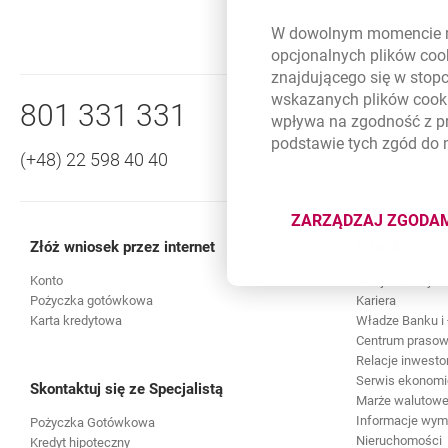
W dowolnym momencie m
opcjonalnych plików
coo
znajdującego się w stop
Nawigacja dolna
wskazanych plików
cook
Zadzwoń do nas
801 331 331
wpływa na zgodność z p
podstawie tych zgód do
(+48) 22 598 40 40
ZARZĄDZAJ ZGODA
DOTYCZĄ
Złóż wniosek przez internet
O banku
Konto
Kim jesteśmy
Pożyczka gotówkowa
Kariera
Karta kredytowa
Władze Banku i 
Centrum praso
Relacje inwesto
Serwis ekonomi
Skontaktuj się ze Specjalistą
Marże walutowe 
Informacje wy
Pożyczka Gotówkowa
Nieruchomości
Kredyt hipoteczny