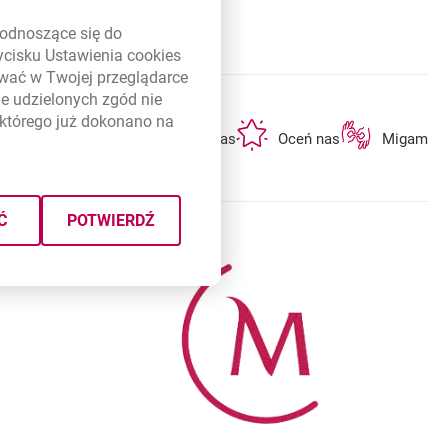
link otwiera się w nowym oknie
odnoszące się do
zycisku Ustawienia
cookies
ywać w Twojej przeglądarce
e udzielonych zgód nie
którego już dokonano na
otwiera się w nowej karcie
otwiera się w nowej karcie
otwiera się w n
ę lub bankomat
Napisz do nas
Oceń nas
Migam
Ć
POTWIERDŹ