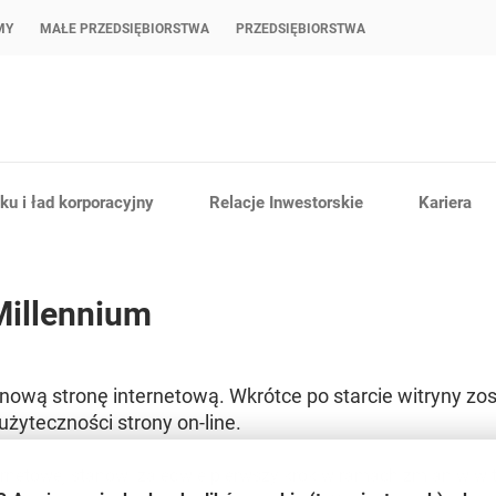
MY
MAŁE PRZEDSIĘBIORSTWA
PRZEDSIĘBIORSTWA
u i ład korporacyjny
Relacje Inwestorskie
Kariera
Millennium
nową stronę internetową. Wkrótce po starcie witryny z
żyteczności strony on-line.
rnetowej stanowi zaledwie pierwszy krok w ramach zmian w wit