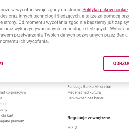
ożesz wycofać swoje zgody na stronie
Polityka plików
cookie
kies
oraz innych technologii śledzących, a także za pomocą pr
ce strony. Od momentu wycofania zgód nie będziemy już zapis
ie
oraz wykorzystywać innych technologii śledzących. Wycofani
rawem przetwarzania Twoich danych pozyskanych przez Bank, 
Znajdź placówk
 momentu ich wycofania.
MI
ODRZU
CYMI PLIKÓW
COOKIES
Odpowiedzialny biznes
ESG
Fundacja Banku Millennium
ład korporacyjny
Mecenat nad kulturą
we
Bankowość bez barier
rskie
czny
dla kart
Regulacje zewnętrzne
magane prawem
MiFID