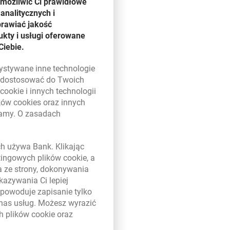
umożliwić Ci prawidłowe
cie zmieniona została część
analitycznych i
zną nawigację, co znacznie
prawiać jakość
doskonalenie i aktualizacja
kty i usługi oferowane
w. Wprowadzono także nowe
Ciebie.
możliwość sprawdzenia statusu
transakcyjna w zakresie
zystywane inne technologie
się nowe funkcjonalności.
ą dostosować do Twoich
y nasi Klienci nadal nas
w
cookie
i innych technologii
tego uznajemy,
ików
cookies
oraz innych
damy. O zasadach
- mówi Ricardo Campos,
 w nowym oknie
nk Millennium
ych używa Bank. Klikając
emu innowacyjnemu procesowi
etingowych plików
cookie
, a
h z witryny zarówno w pracy
a ze strony, dokonywania
kazywania Ci lepiej
powoduje zapisanie tylko
 nas usług. Możesz wyrazić
ch plików
cookie
oraz