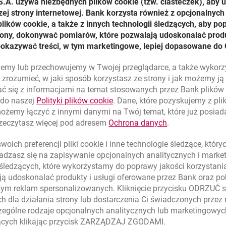
S.A. używa niezbędnych plików
cookie
(tzw. ciasteczek), aby 
jest jednak zmianą najbardziej widoczną. W jej efekcie całkowi
zej strony internetowej. Bank korzysta również z opcjonalnych 
cy mają do dyspozycji nową architekturę i dużo bardziej przyja
ików cookie, a także z innych technologii śledzących, aby po
 i usług, czyniąc ich układ bardziej logicznym i intuicyjnym. U
trony, dokonywać pomiarów, które pozwalają udoskonalać produ
że strona jest bardziej nowoczesna i przyjazna dla użytkownikó
pokazywać treści, w tym marketingowe, lepiej dopasowane do 
żliwość wybrania strony głównej w serwisie Banku Millennium, 
 czy nowy kalkulator hipoteczny. Zmianie uległa także część 
lujemy lub przechowujemy w Twojej przeglądarce, a także wykor
010 r. wprowadzone zostaną dalsze zmiany użytkowe i pojawią 
zrozumieć, w jaki sposób korzystasz ze strony i jak możemy j
i będą na co dzień korzystać z wprowadzanych zmian. Chcemy, b
ć się z informacjami na temat stosowanych przez Bank plikó
wać wyróżnienia jako najlepsza witryna bankowa w Polsce, dla
link otwiera się w nowym oknie
 do naszej
Polityki plików
cookie
. Dane, które pozyskujemy z pl
 zasięganie opinii użytkowników stron i ciagłe ich doskonalenie
możemy łączyć z innymi danymi na Twój temat, które już posia
link otwiera się
rzeczytasz więcej pod adresem
Ochrona danych
.
ści Elektronicznej Banku Millennium.
prowadzone zmiany poprawiły jakość korzystania z serwisu, Ba
oich preferencji pliki
cookie
i inne technologie śledzące, któr
dzi pierwsze w Polsce badania użyteczności on-line. Dzięki t
dzasz się na zapisywanie opcjonalnych analitycznych i mark
ie otrzymać informację zwrotną od użytkowników korzystającyc
 śledzących, które wykorzystamy do poprawy jakości korzystani
ą udoskonalać produkty i usługi oferowane przez Bank oraz po
tym reklam spersonalizowanych. Kliknięcie przycisku ODRZUĆ s
h dla działania strony lub dostarczenia Ci świadczonych przez
ególne rodzaje opcjonalnych analitycznych lub marketingowy
zących klikając przycisk ZARZĄDZAJ ZGODAMI.