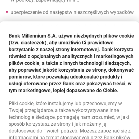
ubezpieczenie od następstw nieszczęśliwych wypadków
pokrycie kosztów leczenia powypadkowego i nagłego
zachorowania
Bank Millennium S.A. używa niezbędnych plików
cookie
(tzw. ciasteczek), aby umożliwić Ci prawidłowe
ubezpieczenie od niewygód w podróży.
korzystanie z naszej strony internetowej. Bank korzysta
również z opcjonalnych analitycznych i marketingowych
Kartą MasterCard Corporate można płacić za produkty i
plików cookie, a także z innych technologii śledzących,
usługi w ponad 115 tysiącach punktów handlowo -
aby poprawiać jakość korzystania ze strony, dokonywać
usługowych w kraju i ponad 33 milionach na świecie.
pomiarów, które pozwalają udoskonalać produkty i
Karta MasterCard Corporate umożliwia również pobranie
usługi oferowane przez Bank oraz pokazywać treści, w
gotówki przez całą dobę w walucie danego kraju, w blisko
tym marketingowe, lepiej dopasowane do Ciebie.
7 tysiącach bankomatów oznaczonych symbolem
MasterCard w Polsce i ponad 930 tysiącach na świecie.
Pliki
cookie
, które instalujemy lub przechowujemy w
Powrót do listy
Twojej przeglądarce, a także wykorzystywane inne
technologie śledzące, pomagają nam zrozumieć, w jaki
sposób korzystasz ze strony i jak możemy ją
dostosować do Twoich potrzeb. Możesz zapoznać się z
informacjami na temat stosowanych przez Bank plików