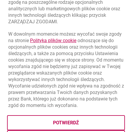
zgodę na poszczególne rodzaje opcjonalnych
analitycznych lub marketingowych plików
cookie
oraz
innych technologii śledzących klikając przycisk
ZARZĄDZAJ ZGODAMI.
W dowolnym momencie możesz wycofać swoje zgody
link otwiera się w nowym o
na stronie
Polityka plików
cookie
odnoszące się do
opcjonalnych plików
cookies
oraz innych technologii
śledzących, a także za pomocą przycisku Ustawienia
cookies
znajdującego się w stopce strony. Od momentu
wycofania zgód nie będziemy już zapisywać w Twojej
przeglądarce wskazanych plików
cookie
oraz
wykorzystywać innych technologii śledzących.
Wycofanie udzielonych zgód nie wpływa na zgodność z
prawem przetwarzania Twoich danych pozyskanych
przez Bank, którego już dokonano na podstawie tych
zgód do momentu ich wycofania.
otwiera się w nowej karcie
otwiera 
Ochrona danych
Ustawienia
cookies
Zastrzeżenia prawne
otwiera się w nowej karcie
Mapa strony
POTWIERDŹ
BIC (Swift): BIGBPLPWXXX