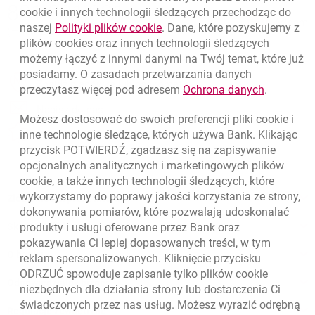
Nawigacja dolna
801 331 331
cookie
i innych technologii śledzących przechodząc do
Zadzwoń do nas
Migam
link otwiera się w nowym oknie
naszej
Polityki plików
cookie
. Dane, które pozyskujemy z
(+48) 22 598 40 40
plików
cookies
oraz innych technologii śledzących
możemy łączyć z innymi danymi na Twój temat, które już
posiadamy. O zasadach przetwarzania danych
otwiera się w nowej karcie
Znajdź placówkę lub bankomat
link otwie
przeczytasz więcej pod adresem
Ochrona danych
.
otwiera się w nowej karcie
Napisz do nas
Możesz dostosować do swoich preferencji pliki
cookie
i
otwiera się w nowej karcie
inne technologie śledzące, których używa Bank. Klikając
Oceń nas
przycisk POTWIERDŹ, zgadzasz się na zapisywanie
opcjonalnych analitycznych i marketingowych plików
cookie
, a także innych technologii śledzących, które
wykorzystamy do poprawy jakości korzystania ze strony,
Złóż wniosek przez internet
dokonywania pomiarów, które pozwalają udoskonalać
Skontaktuj się ze Specjalistą
produkty i usługi oferowane przez Bank oraz
pokazywania Ci lepiej dopasowanych treści, w tym
O banku
reklam spersonalizowanych. Kliknięcie przycisku
ODRZUĆ spowoduje zapisanie tylko plików
cookie
Odpowiedzialny biznes
niezbędnych dla działania strony lub dostarczenia Ci
świadczonych przez nas usług. Możesz wyrazić odrębną
Regulacje zewnętrzne