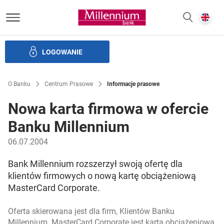
Bank Millennium homepage
E
SZUKAJ
z
LOGOWANIE
Banku i ład korporacyjny
Relacje Inwestorskie
Kariera
O Banku
Centrum Prasowe
Informacje prasowe
Nowa karta firmowa w ofercie
Banku Millennium
06.07.2004
Bank Millennium rozszerzył swoją ofertę dla
klientów firmowych o nową kartę obciążeniową
MasterCard Corporate.
Oferta skierowana jest dla firm, Klientów Banku
Millennium. MasterCard Corporate jest kartą obciążeniową,