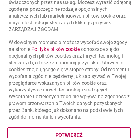
świadczonych przez nas usług. Możesz wyrazić odrębną
Regulacje zewnętrzne
zgodę na poszczególne rodzaje opcjonalnych
analitycznych lub marketingowych plików
cookie
oraz
innych technologii śledzących klikając przycisk
ZARZĄDZAJ ZGODAMI.
W dowolnym momencie możesz wycofać swoje zgody
link otwiera się w nowym o
na stronie
Polityka plików
cookie
odnoszące się do
opcjonalnych plików
cookies
oraz innych technologii
śledzących, a także za pomocą przycisku Ustawienia
cookies
znajdującego się w stopce strony. Od momentu
wycofania zgód nie będziemy już zapisywać w Twojej
przeglądarce wskazanych plików
cookie
oraz
wykorzystywać innych technologii śledzących.
Wycofanie udzielonych zgód nie wpływa na zgodność z
prawem przetwarzania Twoich danych pozyskanych
przez Bank, którego już dokonano na podstawie tych
zgód do momentu ich wycofania.
otwiera się w nowej karcie
otwiera 
Ochrona danych
Ustawienia
cookies
Zastrzeżenia prawne
otwiera się w nowej karcie
Mapa strony
POTWIERDŹ