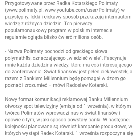
Przygotowywane przez Radka Kotarskiego Polimaty
(www.polimaty.pl, www.youtube.com/user/Polimaty) w
przystępny, lekki i ciekawy sposób przekazują internautom
wiedzę z różnych dziedzin. Ten pierwszy
popularnonaukowy program w polskim internecie
regularnie ogląda blisko ćwierć miliona osób.
- Nazwa Polimaty pochodzi od greckiego słowa
polymathēs, oznaczającego „wiedzieć wiele”. Fascynuje
mnie każda dziedzina wiedzy, która ma coś interesującego
do zaoferowania. Świat finansów jest pełen ciekawostek, a
razem z Bankiem Millennium będę pomagał widzom go
poznać i zrozumieć
– mówi Radosław Kotarski.
Nowy format komunikacji reklamowej Banku Millennium
otworzy spot telewizyjny (emisja od 1 września), w którym
twórca Polimatów wprowadzi nas w świat finansów i
opowie o tym, w jaki sposób powstały banki. W następnej
kolejności planowane są również kampanie produktowe, w
których wystąpi Radek Kotarski. 1 września rozpoczyna się