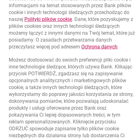
informacjami na temat stosowanych przez Bank plików
Nawigacja dolna
801 331 331
cookie
i innych technologii śledzących przechodząc do
Zadzwoń do nas
Migam
link otwiera się w nowym oknie
naszej
Polityki plików
cookie
. Dane, które pozyskujemy z
(+48) 22 598 40 40
plików
cookies
oraz innych technologii śledzących
możemy łączyć z innymi danymi na Twój temat, które już
posiadamy. O zasadach przetwarzania danych
otwiera się w nowej karcie
Znajdź placówkę lub bankomat
link otwie
przeczytasz więcej pod adresem
Ochrona danych
.
otwiera się w nowej karcie
Napisz do nas
Możesz dostosować do swoich preferencji pliki
cookie
i
otwiera się w nowej karcie
inne technologie śledzące, których używa Bank. Klikając
Oceń nas
przycisk POTWIERDŹ, zgadzasz się na zapisywanie
opcjonalnych analitycznych i marketingowych plików
cookie
, a także innych technologii śledzących, które
wykorzystamy do poprawy jakości korzystania ze strony,
Złóż wniosek przez internet
dokonywania pomiarów, które pozwalają udoskonalać
Skontaktuj się ze Specjalistą
produkty i usługi oferowane przez Bank oraz
pokazywania Ci lepiej dopasowanych treści, w tym
O banku
reklam spersonalizowanych. Kliknięcie przycisku
ODRZUĆ spowoduje zapisanie tylko plików
cookie
Odpowiedzialny biznes
niezbędnych dla działania strony lub dostarczenia Ci