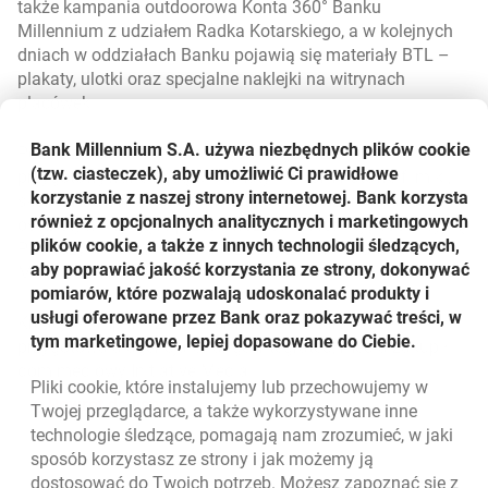
także kampania outdoorowa Konta 360° Banku
Millennium z udziałem Radka Kotarskiego, a w kolejnych
dniach w oddziałach Banku pojawią się materiały BTL –
plakaty, ulotki oraz specjalne naklejki na witrynach
placówek.
Bank Millennium S.A. używa niezbędnych plików
cookie
Poza działaniami reklamowymi, regularnie
(tzw. ciasteczek), aby umożliwić Ci prawidłowe
przygotowywane będą Millematy - kilkuminutowe filmiki,
korzystanie z naszej strony internetowej. Bank korzysta
skoncentrowane na ciekawostkach z obszaru finansów
również z opcjonalnych analitycznych i marketingowych
osobistych i mające przede wszystkim funkcję edukacyjną.
plików cookie, a także z innych technologii śledzących,
Pierwszy Millemat można już obejrzeć w kanale Banku
aby poprawiać jakość korzystania ze strony, dokonywać
Millennium na YouTube.
pomiarów, które pozwalają udoskonalać produkty i
usługi oferowane przez Bank oraz pokazywać treści, w
Kreację kampanii z udziałem Radka Kotarskiego
tym marketingowe, lepiej dopasowane do Ciebie.
przygotowała agencja Change Integrated, media zakupił
dom mediowy Initiative Media.
Pliki
cookie
, które instalujemy lub przechowujemy w
Powrót do listy
Twojej przeglądarce, a także wykorzystywane inne
technologie śledzące, pomagają nam zrozumieć, w jaki
sposób korzystasz ze strony i jak możemy ją
dostosować do Twoich potrzeb. Możesz zapoznać się z