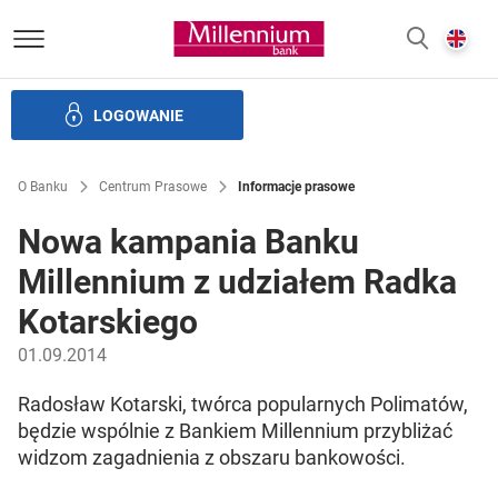
Bank Millennium homepage
E
SZUKAJ
z
LOGOWANIE
Banku i ład korporacyjny
Relacje Inwestorskie
Kariera
O Banku
Centrum Prasowe
Informacje prasowe
Nowa kampania Banku
Millennium z udziałem Radka
Kotarskiego
01.09.2014
Radosław Kotarski, twórca popularnych Polimatów,
będzie wspólnie z Bankiem Millennium przybliżać
widzom zagadnienia z obszaru bankowości.