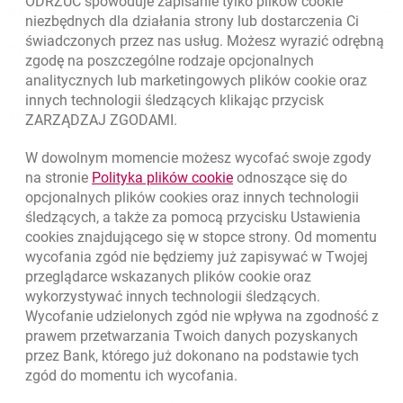
ODRZUĆ spowoduje zapisanie tylko plików
cookie
Odpowiedzialny biznes
niezbędnych dla działania strony lub dostarczenia Ci
świadczonych przez nas usług. Możesz wyrazić odrębną
Regulacje zewnętrzne
zgodę na poszczególne rodzaje opcjonalnych
analitycznych lub marketingowych plików
cookie
oraz
innych technologii śledzących klikając przycisk
Kursy wymiany walut
ZARZĄDZAJ ZGODAMI.
WALUTA
KUPNO
SPRZEDAŻ
W dowolnym momencie możesz wycofać swoje zgody
Kursy wymiany walut. Data aktualizacji: 7.08.2026, 06:45:50
link otwiera się w nowym o
na stronie
Polityka plików
cookie
odnoszące się do
EUR
4.139
4.4615
opcjonalnych plików
cookies
oraz innych technologii
USD
3.5925
3.8725
śledzących, a także za pomocą przycisku Ustawienia
cookies
znajdującego się w stopce strony. Od momentu
CHF
4.424
4.7688
wycofania zgód nie będziemy już zapisywać w Twojej
GBP
4.8323
5.2089
przeglądarce wskazanych plików
cookie
oraz
wykorzystywać innych technologii śledzących.
k
7.08.2026, 06:45:50
Zobacz wszystkie
Wycofanie udzielonych zgód nie wpływa na zgodność z
prawem przetwarzania Twoich danych pozyskanych
przez Bank, którego już dokonano na podstawie tych
zgód do momentu ich wycofania.
otwiera się w nowej karcie
otwiera 
Ochrona danych
Ustawienia
cookies
Zastrzeżenia prawne
otwiera się w nowej karcie