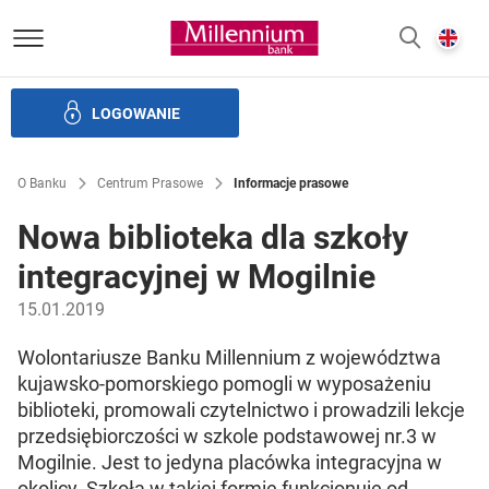
Bank Millennium homepage
E
SZUKAJ
z
LOGOWANIE
Banku i ład korporacyjny
Relacje Inwestorskie
Kariera
O Banku
Centrum Prasowe
Informacje prasowe
Nowa biblioteka dla szkoły
integracyjnej w Mogilnie
15.01.2019
Wolontariusze Banku Millennium z województwa
kujawsko-pomorskiego pomogli w wyposażeniu
biblioteki, promowali czytelnictwo i prowadzili lekcje
przedsiębiorczości w szkole podstawowej nr.3 w
Mogilnie. Jest to jedyna placówka integracyjna w
okolicy. Szkoła w takiej formie funkcjonuje od