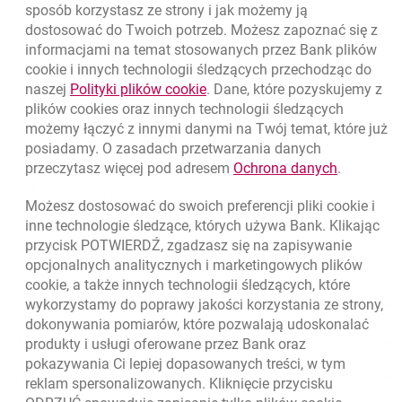
sposób korzystasz ze strony i jak możemy ją
dostosować do Twoich potrzeb. Możesz zapoznać się z
informacjami na temat stosowanych przez Bank plików
Nawigacja dolna
801 331 331
cookie
i innych technologii śledzących przechodząc do
Zadzwoń do nas
Migam
link otwiera się w nowym oknie
naszej
Polityki plików
cookie
. Dane, które pozyskujemy z
(+48) 22 598 40 40
plików
cookies
oraz innych technologii śledzących
możemy łączyć z innymi danymi na Twój temat, które już
posiadamy. O zasadach przetwarzania danych
otwiera się w nowej karcie
Znajdź placówkę lub bankomat
link otwie
przeczytasz więcej pod adresem
Ochrona danych
.
otwiera się w nowej karcie
Napisz do nas
Możesz dostosować do swoich preferencji pliki
cookie
i
otwiera się w nowej karcie
inne technologie śledzące, których używa Bank. Klikając
Oceń nas
przycisk POTWIERDŹ, zgadzasz się na zapisywanie
opcjonalnych analitycznych i marketingowych plików
cookie
, a także innych technologii śledzących, które
wykorzystamy do poprawy jakości korzystania ze strony,
Złóż wniosek przez internet
dokonywania pomiarów, które pozwalają udoskonalać
Skontaktuj się ze Specjalistą
produkty i usługi oferowane przez Bank oraz
pokazywania Ci lepiej dopasowanych treści, w tym
O banku
reklam spersonalizowanych. Kliknięcie przycisku