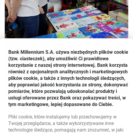
Bank Millennium S.A. używa niezbędnych plików
cookie
(tzw. ciasteczek), aby umożliwić Ci prawidłowe
korzystanie z naszej strony internetowej. Bank korzysta
również z opcjonalnych analitycznych i marketingowych
plików cookie, a także z innych technologii śledzących,
aby poprawiać jakość korzystania ze strony, dokonywać
pomiarów, które pozwalają udoskonalać produkty i
Udostępnij
usługi oferowane przez Bank oraz pokazywać treści, w
tym marketingowe, lepiej dopasowane do Ciebie.
Udostępnij
Udostępnij
Udostępnij
-
-
-
Pliki
cookie
, które instalujemy lub przechowujemy w
otwiera się w nowej karcie
otwiera się w nowej karcie
otwiera się w nowej karcie
Powrót do listy
Twojej przeglądarce, a także wykorzystywane inne
technologie śledzące, pomagają nam zrozumieć, w jaki