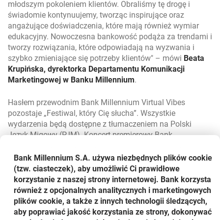
młodszym pokoleniem klientów. Obraliśmy tę drogę i
świadomie kontynuujemy, tworząc inspirujące oraz
angażujące doświadczenia, które mają również wymiar
edukacyjny. Nowoczesna bankowość podąża za trendami i
tworzy rozwiązania, które odpowiadają na wyzwania i
szybko zmieniające się potrzeby klientów
– mówi
Beata
Krupińska, dyrektorka Departamentu Komunikacji
Marketingowej w Banku Millennium
.
Hasłem przewodnim Bank Millennium Virtual Vibes
pozostaje „Festiwal, który Cię słucha”. Wszystkie
wydarzenia będą dostępne z tłumaczeniem na Polski
Język Migowy (PJM). Koncert premierowy Bank
Millennium Virtual Vibes zaplanowano na 29 stycznia o
godz. 18:00. Kolejne odsłony zaplanowane są na 4, 11 i 18
Bank Millennium S.A. używa niezbędnych plików
cookie
lutego. Za organizację i realizację odpowiada Change
(tzw. ciasteczek), aby umożliwić Ci prawidłowe
Serviceplan.
korzystanie z naszej strony internetowej. Bank korzysta
również z opcjonalnych analitycznych i marketingowych
Więcej informacji na:
plików cookie, a także z innych technologii śledzących,
www.roblox.com/games/17067024883/Bank-Millennium-
aby poprawiać jakość korzystania ze strony, dokonywać