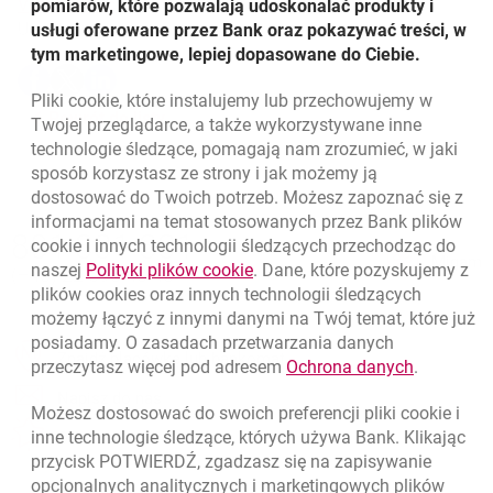
Virtual-Vibes
pomiarów, które pozwalają udoskonalać produkty i
Udostępnij
usługi oferowane przez Bank oraz pokazywać treści, w
tym marketingowe, lepiej dopasowane do Ciebie.
Udostępnij
Udostępnij
Udostępnij
-
-
-
Pliki
cookie
, które instalujemy lub przechowujemy w
otwiera się w nowej karcie
otwiera się w nowej karcie
otwiera się w nowej karcie
Powrót do listy
Twojej przeglądarce, a także wykorzystywane inne
technologie śledzące, pomagają nam zrozumieć, w jaki
sposób korzystasz ze strony i jak możemy ją
dostosować do Twoich potrzeb. Możesz zapoznać się z
informacjami na temat stosowanych przez Bank plików
Nawigacja dolna
801 331 331
cookie
i innych technologii śledzących przechodząc do
Zadzwoń do nas
Migam
link otwiera się w nowym oknie
naszej
Polityki plików
cookie
. Dane, które pozyskujemy z
(+48) 22 598 40 40
plików
cookies
oraz innych technologii śledzących
możemy łączyć z innymi danymi na Twój temat, które już
posiadamy. O zasadach przetwarzania danych
otwiera się w nowej karcie
Znajdź placówkę lub bankomat
link otwie
przeczytasz więcej pod adresem
Ochrona danych
.
otwiera się w nowej karcie
Napisz do nas
Możesz dostosować do swoich preferencji pliki
cookie
i
otwiera się w nowej karcie
inne technologie śledzące, których używa Bank. Klikając
Oceń nas
przycisk POTWIERDŹ, zgadzasz się na zapisywanie
opcjonalnych analitycznych i marketingowych plików