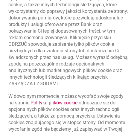
cookie
, a także innych technologii śledzących, które
wykorzystamy do poprawy jakości korzystania ze strony,
Złóż wniosek przez internet
dokonywania pomiarów, które pozwalają udoskonalać
Skontaktuj się ze Specjalistą
produkty i usługi oferowane przez Bank oraz
pokazywania Ci lepiej dopasowanych treści, w tym
O banku
reklam spersonalizowanych. Kliknięcie przycisku
ODRZUĆ spowoduje zapisanie tylko plików
cookie
Odpowiedzialny biznes
niezbędnych dla działania strony lub dostarczenia Ci
świadczonych przez nas usług. Możesz wyrazić odrębną
Regulacje zewnętrzne
zgodę na poszczególne rodzaje opcjonalnych
analitycznych lub marketingowych plików
cookie
oraz
innych technologii śledzących klikając przycisk
Kursy wymiany walut
ZARZĄDZAJ ZGODAMI.
WALUTA
KUPNO
SPRZEDAŻ
W dowolnym momencie możesz wycofać swoje zgody
Kursy wymiany walut. Data aktualizacji: 6.08.2026, 12:54:32
link otwiera się w nowym o
na stronie
Polityka plików
cookie
odnoszące się do
EUR
4.1358
4.4581
opcjonalnych plików
cookies
oraz innych technologii
USD
3.5845
3.8639
śledzących, a także za pomocą przycisku Ustawienia
cookies
znajdującego się w stopce strony. Od momentu
CHF
4.4248
4.7696
wycofania zgód nie będziemy już zapisywać w Twojej
GBP
4.8262
5.2023