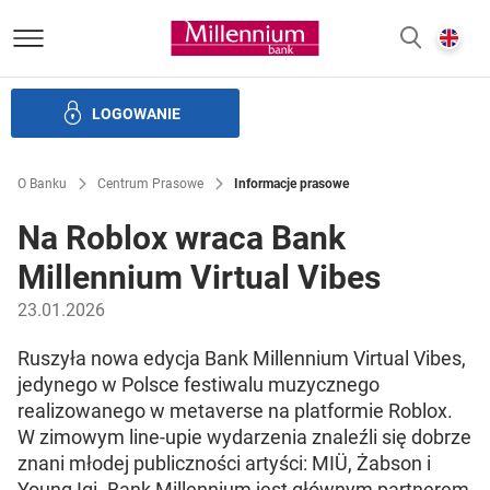
Bank Millennium homepage
E
SZUKAJ
z
LOGOWANIE
Banku i ład korporacyjny
Relacje Inwestorskie
Kariera
O Banku
Centrum Prasowe
Informacje prasowe
Na Roblox wraca Bank
Millennium Virtual Vibes
23.01.2026
Ruszyła nowa edycja Bank Millennium Virtual Vibes,
jedynego w Polsce festiwalu muzycznego
realizowanego w metaverse na platformie Roblox.
W zimowym line-upie wydarzenia znaleźli się dobrze
znani młodej publiczności artyści: MIÜ, Żabson i
Young Igi. Bank Millennium jest głównym partnerem