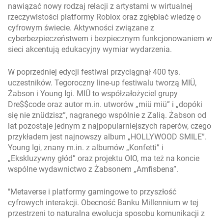
nawiązać nowy rodzaj relacji z artystami w wirtualnej
rzeczywistości platformy Roblox oraz zgłębiać wiedzę o
cyfrowym świecie. Aktywności związane z
cyberbezpieczeństwem i bezpiecznym funkcjonowaniem w
sieci akcentują edukacyjny wymiar wydarzenia.
W poprzedniej edycji festiwal przyciągnął 400 tys.
uczestników. Tegoroczny line-up festiwalu tworzą MIÜ,
Żabson i Young Igi. MIÜ to współzałożyciel grupy
Dre$$code oraz autor m.in. utworów „miü miü” i „dopóki
się nie znüdzisz”, nagranego wspólnie z Zalią. Żabson od
lat pozostaje jednym z najpopularniejszych raperów, czego
przykładem jest najnowszy album „HOLLYWOOD SMILE”.
Young Igi, znany m.in. z albumów „Konfetti” i
„Ekskluzywny głód” oraz projektu OIO, ma też na koncie
wspólne wydawnictwo z Żabsonem „Amfisbena”.
Metaverse i platformy gamingowe to przyszłość
cyfrowych interakcji. Obecność Banku Millennium w tej
przestrzeni to naturalna ewolucja sposobu komunikacji z