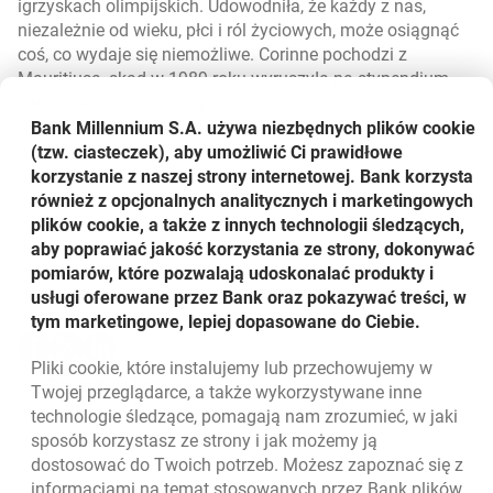
igrzyskach olimpijskich. Udowodniła, że każdy z nas,
niezależnie od wieku, płci i ról życiowych, może osiągnąć
coś, co wydaje się niemożliwe. Corinne pochodzi z
Mauritiusa, skąd w 1989 roku wyruszyła na stypendium
naukowe do Chin. Tam poznała swojego męża, Marka. Od
ponad 20 lat mieszka w Polsce, w której połknęła bakcyla
Bank Millennium S.A. używa niezbędnych plików
cookie
biegania i zaczęła intensywnie myśleć nad tym, jak
(tzw. ciasteczek), aby umożliwić Ci prawidłowe
poprzez bieganie pomóc innym. Wtedy zrodził się pomysł
korzystanie z naszej strony internetowej. Bank korzysta
na wsparcie kobiet i charytatywną zbiórkę. Skontaktowała
również z opcjonalnych analitycznych i marketingowych
się z Fundacją Unaweza Martyny Wojciechowskiej, została
plików cookie, a także z innych technologii śledzących,
ambasadorką paraolimpijek i w ten sposób powstała akcja
aby poprawiać jakość korzystania ze strony, dokonywać
#CorinneRunsForGood.
pomiarów, które pozwalają udoskonalać produkty i
Udostępnij
usługi oferowane przez Bank oraz pokazywać treści, w
tym marketingowe, lepiej dopasowane do Ciebie.
Udostępnij
Udostępnij
Udostępnij
-
-
-
Pliki
cookie
, które instalujemy lub przechowujemy w
otwiera się w nowej karcie
otwiera się w nowej karcie
otwiera się w nowej karcie
Powrót do listy
Twojej przeglądarce, a także wykorzystywane inne
technologie śledzące, pomagają nam zrozumieć, w jaki
sposób korzystasz ze strony i jak możemy ją
dostosować do Twoich potrzeb. Możesz zapoznać się z
informacjami na temat stosowanych przez Bank plików