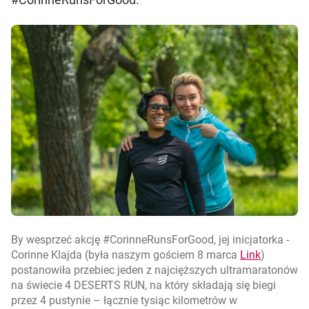
By wesprzeć akcję #CorinneRunsForGood, jej inicjatorka -
link otwi
otwiera s
Corinne Klajda (była naszym gościem 8 marca
Link
)
postanowiła przebiec jeden z najcięższych ultramaratonów
na świecie 4 DESERTS RUN, na który składają się biegi
przez 4 pustynie – łącznie tysiąc kilometrów w