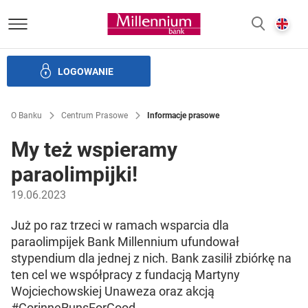
Bank Millennium homepage
E
SZUKAJ
z
LOGOWANIE
Banku i ład korporacyjny
Relacje Inwestorskie
Kariera
O Banku
Centrum Prasowe
Informacje prasowe
My też wspieramy
paraolimpijki!
19.06.2023
Już po raz trzeci w ramach wsparcia dla
paraolimpijek Bank Millennium ufundował
stypendium dla jednej z nich. Bank zasilił zbiórkę na
ten cel we współpracy z fundacją Martyny
Wojciechowskiej Unaweza oraz akcją
#CorinneRunsForGood.