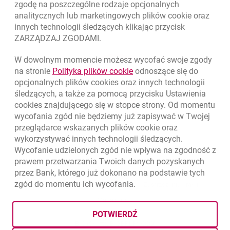
zgodę na poszczególne rodzaje opcjonalnych
analitycznych lub marketingowych plików
cookie
oraz
innych technologii śledzących klikając przycisk
ZARZĄDZAJ ZGODAMI.
W dowolnym momencie możesz wycofać swoje zgody
link otwiera się w nowym o
na stronie
Polityka plików
cookie
odnoszące się do
opcjonalnych plików
cookies
oraz innych technologii
śledzących, a także za pomocą przycisku Ustawienia
cookies
znajdującego się w stopce strony. Od momentu
wycofania zgód nie będziemy już zapisywać w Twojej
przeglądarce wskazanych plików
cookie
oraz
wykorzystywać innych technologii śledzących.
Wycofanie udzielonych zgód nie wpływa na zgodność z
prawem przetwarzania Twoich danych pozyskanych
przez Bank, którego już dokonano na podstawie tych
zgód do momentu ich wycofania.
otwiera się w nowej karcie
otwiera 
Ochrona danych
Ustawienia
cookies
Zastrzeżenia prawne
otwiera się w nowej karcie
Mapa strony
POTWIERDŹ
BIC (Swift): BIGBPLPWXXX