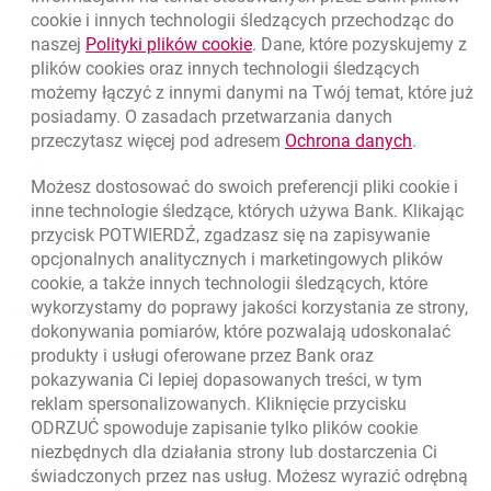
Nawigacja dolna
801 331 331
cookie
i innych technologii śledzących przechodząc do
Zadzwoń do nas
Migam
link otwiera się w nowym oknie
naszej
Polityki plików
cookie
. Dane, które pozyskujemy z
(+48) 22 598 40 40
plików
cookies
oraz innych technologii śledzących
możemy łączyć z innymi danymi na Twój temat, które już
posiadamy. O zasadach przetwarzania danych
otwiera się w nowej karcie
Znajdź placówkę lub bankomat
link otwie
przeczytasz więcej pod adresem
Ochrona danych
.
otwiera się w nowej karcie
Napisz do nas
Możesz dostosować do swoich preferencji pliki
cookie
i
otwiera się w nowej karcie
inne technologie śledzące, których używa Bank. Klikając
Oceń nas
przycisk POTWIERDŹ, zgadzasz się na zapisywanie
opcjonalnych analitycznych i marketingowych plików
cookie
, a także innych technologii śledzących, które
wykorzystamy do poprawy jakości korzystania ze strony,
Złóż wniosek przez internet
dokonywania pomiarów, które pozwalają udoskonalać
produkty i usługi oferowane przez Bank oraz
Skontaktuj się ze Specjalistą
pokazywania Ci lepiej dopasowanych treści, w tym
O banku
reklam spersonalizowanych. Kliknięcie przycisku
ODRZUĆ spowoduje zapisanie tylko plików
cookie
Odpowiedzialny biznes
niezbędnych dla działania strony lub dostarczenia Ci
świadczonych przez nas usług. Możesz wyrazić odrębną
Regulacje zewnętrzne