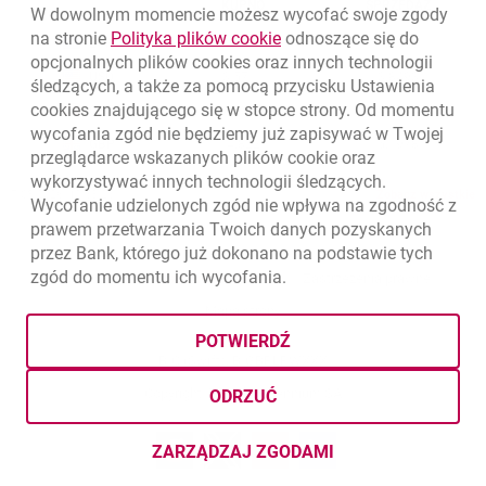
WALUTA
KUPNO
SPRZEDAŻ
W dowolnym momencie możesz wycofać swoje zgody
Kursy wymiany walut. Data aktualizacji: 7.08.2026, 12:53:25
link otwiera się w nowym o
na stronie
Polityka plików
cookie
odnoszące się do
EUR
4.1346
4.4568
opcjonalnych plików
cookies
oraz innych technologii
USD
3.5711
3.8493
śledzących, a także za pomocą przycisku Ustawienia
cookies
znajdującego się w stopce strony. Od momentu
CHF
4.4312
4.7764
wycofania zgód nie będziemy już zapisywać w Twojej
GBP
4.822
5.1978
przeglądarce wskazanych plików
cookie
oraz
wykorzystywać innych technologii śledzących.
k
7.08.2026, 12:53:25
Zobacz wszystkie
Wycofanie udzielonych zgód nie wpływa na zgodność z
prawem przetwarzania Twoich danych pozyskanych
przez Bank, którego już dokonano na podstawie tych
zgód do momentu ich wycofania.
otwiera się w nowej karcie
otwiera 
Ochrona danych
Ustawienia
cookies
Zastrzeżenia prawne
otwiera się w nowej karcie
Mapa strony
POTWIERDŹ
BIC (Swift): BIGBPLPWXXX
Copyright
© Bank Millennium SA
ODRZUĆ
Goodie
otwiera się w nowej karcie
Twitter
otwiera się w nowej karcie
YouTube
otwiera się w nowej karcie
LinkedIn
otwiera się w nowej kar
ZARZĄDZAJ ZGODAMI
DOTYCZĄCYMI PLIKÓW
COOKI