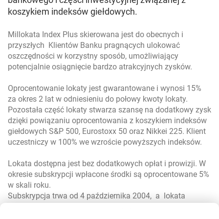
koszykiem indeksów giełdowych.
Millokata Index Plus skierowana jest do obecnych i
przyszłych Klientów Banku pragnących ulokować
oszczędności w korzystny sposób, umożliwiający
potencjalnie osiągnięcie bardzo atrakcyjnych zysków.
Oprocentowanie lokaty jest gwarantowane i wynosi 15%
za okres 2 lat w odniesieniu do połowy kwoty lokaty.
Pozostała część lokaty stwarza szansę na dodatkowy zysk
dzięki powiązaniu oprocentowania z koszykiem indeksów
giełdowych S&P 500, Eurostoxx 50 oraz Nikkei 225. Klient
uczestniczy w 100% we wzroście powyższych indeksów.
Lokata dostępna jest bez dodatkowych opłat i prowizji. W
okresie subskrypcji wpłacone środki są oprocentowane 5%
w skali roku.
Subskrypcja trwa od 4 października 2004, a lokata
zawierana jest na okres od 29 października 2004 do 29
października 2006 roku.