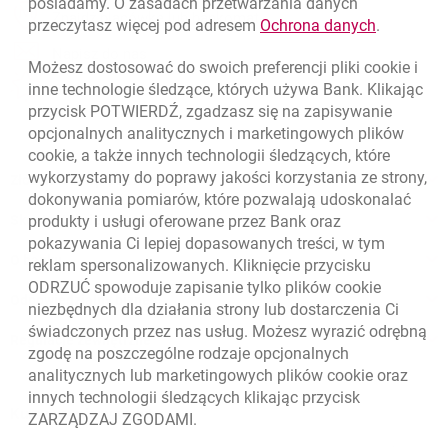
posiadamy. O zasadach przetwarzania danych
otwiera się w nowej karcie
Znajdź placówkę lub bankomat
link otwie
przeczytasz więcej pod adresem
Ochrona danych
.
otwiera się w nowej karcie
Napisz do nas
Możesz dostosować do swoich preferencji pliki
cookie
i
otwiera się w nowej karcie
inne technologie śledzące, których używa Bank. Klikając
Oceń nas
przycisk POTWIERDŹ, zgadzasz się na zapisywanie
opcjonalnych analitycznych i marketingowych plików
cookie
, a także innych technologii śledzących, które
wykorzystamy do poprawy jakości korzystania ze strony,
Złóż wniosek przez internet
dokonywania pomiarów, które pozwalają udoskonalać
Skontaktuj się ze Specjalistą
produkty i usługi oferowane przez Bank oraz
pokazywania Ci lepiej dopasowanych treści, w tym
O banku
reklam spersonalizowanych. Kliknięcie przycisku
ODRZUĆ spowoduje zapisanie tylko plików
cookie
Odpowiedzialny biznes
niezbędnych dla działania strony lub dostarczenia Ci
świadczonych przez nas usług. Możesz wyrazić odrębną
Regulacje zewnętrzne
zgodę na poszczególne rodzaje opcjonalnych
analitycznych lub marketingowych plików
cookie
oraz
innych technologii śledzących klikając przycisk
Kursy wymiany walut
ZARZĄDZAJ ZGODAMI.