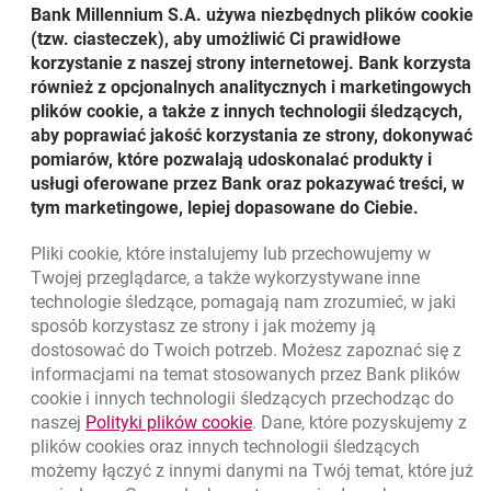
Bank Millennium S.A. używa niezbędnych plików
cookie
(tzw. ciasteczek), aby umożliwić Ci prawidłowe
Klient ma możliwość wcześniejszego wycofania środków.
korzystanie z naszej strony internetowej. Bank korzysta
Jeśli wycofanie środków nastąpi po 6 miesiącach od daty
również z opcjonalnych analitycznych i marketingowych
rozpoczęcia lokaty Klient otrzymuje 100 % kapitału i
plików cookie, a także z innych technologii śledzących,
odsetki naliczone za okres subskrypcji. W przypadku
aby poprawiać jakość korzystania ze strony, dokonywać
rezygnacji z lokaty w pierwszych 6 miesiącach okresu
pomiarów, które pozwalają udoskonalać produkty i
lokaty Klient otrzymuje 97,5 % kapitału oraz odsetki
usługi oferowane przez Bank oraz pokazywać treści, w
naliczone w okresie subskrypcji.
tym marketingowe, lepiej dopasowane do Ciebie.
Minimalna kwota lokaty wynosi 2000 zł.
Pliki
cookie
, które instalujemy lub przechowujemy w
Powrót do listy
Twojej przeglądarce, a także wykorzystywane inne
technologie śledzące, pomagają nam zrozumieć, w jaki
sposób korzystasz ze strony i jak możemy ją
dostosować do Twoich potrzeb. Możesz zapoznać się z
informacjami na temat stosowanych przez Bank plików
Nawigacja dolna
801 331 331
cookie
i innych technologii śledzących przechodząc do
Zadzwoń do nas
Migam
link otwiera się w nowym oknie
naszej
Polityki plików
cookie
. Dane, które pozyskujemy z
(+48) 22 598 40 40
plików
cookies
oraz innych technologii śledzących
możemy łączyć z innymi danymi na Twój temat, które już