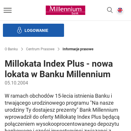
Bank Millennium homepage
E
SZUKAJ
z
LOGOWANIE
Banku i ład korporacyjny
Relacje Inwestorskie
Kariera
O Banku
Centrum Prasowe
Informacje prasowe
Millokata Index Plus - nowa
lokata w Banku Millennium
05.10.2004
W ramach obchodów 15-lecia istnienia Banku i
trwającego urodzinowego programu "Na nasze
urodziny Ty dostajesz prezenty" Bank Millennium
wprowadził do oferty Millokatę Index Plus będącą
połączeniem wysokooprocentowanego depozytu
bankowego i części inwestycyjnej związanej z