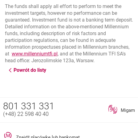
The funds shall apply all effort to perform to meet the
investment targets, however no performance can be
guaranteed. Investment fund is not a banking term deposit.
Detailed information on the above-mentioned Millennium
funds, including description of risk factors and
participation regulations, can be found in adequate
information prospectuses placed in Millennium branches,
otwiera się w nowej karcie
at
www.millenniumtfi.pl
, and at the Millennium TFI SA's
head office: Jerozolimskie 123a, Warsaw.
Powrót do listy
Nawigacja dolna
801 331 331
Zadzwoń do nas
Migam
(+48) 22 598 40 40
otwiera się w nowej karcie
Znajdź placówkę lub bankomat