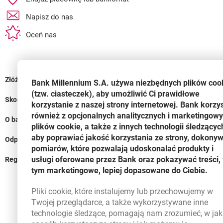
otwiera się w nowej karcie
Napisz do nas
otwiera się w nowej karcie
Oceń nas
Złóż wniosek przez internet
Bank Millennium S.A. używa niezbędnych plików
coo
(tzw. ciasteczek), aby umożliwić Ci prawidłowe
Skontaktuj się ze Specjalistą
korzystanie z naszej strony internetowej. Bank korzy
również z opcjonalnych analitycznych i marketingow
O banku
plików cookie, a także z innych technologii śledzącyc
aby poprawiać jakość korzystania ze strony, dokony
Odpowiedzialny biznes
pomiarów, które pozwalają udoskonalać produkty i
usługi oferowane przez Bank oraz pokazywać treści,
Regulacje zewnętrzne
tym marketingowe, lepiej dopasowane do Ciebie.
Pliki
cookie
, które instalujemy lub przechowujemy w
Twojej przeglądarce, a także wykorzystywane inne
technologie śledzące, pomagają nam zrozumieć, w jak