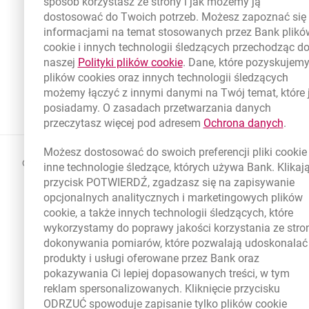
sposób korzystasz ze strony i jak możemy ją
dostosować do Twoich potrzeb. Możesz zapoznać się 
informacjami na temat stosowanych przez Bank plikó
cookie
i innych technologii śledzących przechodząc d
link otwiera się w nowym 
naszej
Polityki plików
cookie
. Dane, które pozyskujemy
plików
cookies
oraz innych technologii śledzących
możemy łączyć z innymi danymi na Twój temat, które 
posiadamy. O zasadach przetwarzania danych
link 
przeczytasz więcej pod adresem
Ochrona danych
.
Możesz dostosować do swoich preferencji pliki
cookie
otwiera się w nowej karcie
otwiera 
Ochrona danych
Ustawienia
cookies
Zastrzeżenia prawne
inne technologie śledzące, których używa Bank. Klikaj
przycisk POTWIERDŹ, zgadzasz się na zapisywanie
otwiera się w nowej karcie
Mapa strony
opcjonalnych analitycznych i marketingowych plików
cookie
, a także innych technologii śledzących, które
BIC (Swift): BIGBPLPWXXX
wykorzystamy do poprawy jakości korzystania ze stron
Copyright
© Bank Millennium SA
dokonywania pomiarów, które pozwalają udoskonalać
produkty i usługi oferowane przez Bank oraz
Goodie
otwiera się w nowej karcie
Twitter
otwiera się w nowej karcie
YouTube
otwiera się w nowej karcie
LinkedIn
otwiera się w nowej kar
pokazywania Ci lepiej dopasowanych treści, w tym
reklam spersonalizowanych. Kliknięcie przycisku
ODRZUĆ spowoduje zapisanie tylko plików
cookie