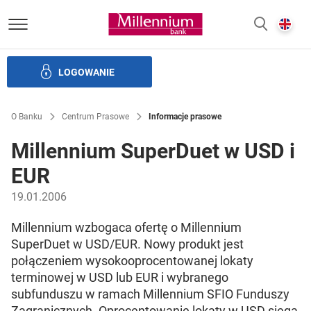
Bank Millennium homepage
E
SZUKAJ
z
LOGOWANIE
Banku i ład korporacyjny
Relacje Inwestorskie
Kariera
O Banku
Centrum Prasowe
Informacje prasowe
Millennium SuperDuet w USD i
EUR
19.01.2006
Millennium wzbogaca ofertę o Millennium
SuperDuet w USD/EUR. Nowy produkt jest
połączeniem wysokooprocentowanej lokaty
terminowej w USD lub EUR i wybranego
subfunduszu w ramach Millennium SFIO Funduszy
Zagranicznych. Oprocentowanie lokaty w USD sięga