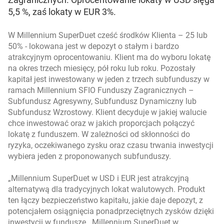
5,5 %, zaś lokaty w EUR 3%.
W Millennium SuperDuet cześć środków Klienta – 25 lub
50% - lokowana jest w depozyt o stałym i bardzo
atrakcyjnym oprocentowaniu. Klient ma do wyboru lokatę
na okres trzech miesięcy, pół roku lub roku. Pozostały
kapitał jest inwestowany w jeden z trzech subfunduszy w
ramach Millennium SFIO Funduszy Zagranicznych –
Subfundusz Agresywny, Subfundusz Dynamiczny lub
Subfundusz Wzrostowy. Klient decyduje w jakiej walucie
chce inwestować oraz w jakich proporcjach połączyć
lokatę z funduszem. W zależności od skłonności do
ryzyka, oczekiwanego zysku oraz czasu trwania inwestycji
wybiera jeden z proponowanych subfunduszy.
„
Millennium SuperDuet w USD i EUR jest atrakcyjną
alternatywą dla tradycyjnych lokat walutowych. Produkt
ten łączy bezpieczeństwo kapitału, jakie daje depozyt, z
potencjałem osiągnięcia ponadprzeciętnych zysków dzięki
inwestycji w fundusze. Millennium SuperDuet w