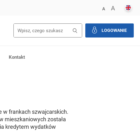
ENGL
POWIĘK
A
ZMNIEJSZ FONT
A
Wyszukiwanie
Wyszukaj
LOGOWANIE
zamknij
Kontakt
 w frankach szwajcarskich.
tów mieszkaniowych została
ęcia kredytem wydatków