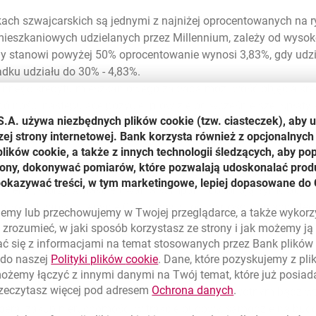
ch szwajcarskich są jednymi z najniżej oprocentowanych na ry
mieszkaniowych udzielanych przez Millennium, zależy od wyso
sny stanowi powyżej 50% oprocentowanie wynosi 3,83%, gdy udz
adku udziału do 30% - 4,83%.
ę innego kredytu mieszkaniowego zakłada możliwość objęcia k
gólności następujące pozycje: prowizję od wcześniejszej spłaty
S.A. używa niezbędnych plików
cookie
(tzw. ciasteczek), aby 
redytu w banku, opłaty z tytułu wyceny / kontroli inwestycji (z
zej strony internetowej. Bank korzysta również z opcjonalnych 
zpieczeń (w tym m.in. opłatę skarbową od wystawienia weksla
ików cookie, a także z innych technologii śledzących, aby po
i opłatę sądową w związku z ustanowieniem hipoteki).
trony, dokonywać pomiarów, które pozwalają udoskonalać produ
ania reklamowa kredytów mieszkaniowych. Na czas akcji promo
pokazywać treści, w tym marketingowe, lepiej dopasowane do 
 Klienci, którzy w trakcie trwania kampanii dokonają symulacji 
o kredyt zapłacą jedynie 0,5% prowizji od wartości zaciągnięteg
lujemy lub przechowujemy w Twojej przeglądarce, a także wykor
10 dni będzie to prowizja w wysokości 1% wartości zaciągnięte
zrozumieć, w jaki sposób korzystasz ze strony i jak możemy j
 wynosi 1,5%.
ć się z informacjami na temat stosowanych przez Bank plikó
 kredytów przeznaczonych na cele mieszkaniowe, których doce
link otwiera się w nowym oknie
 do naszej
Polityki plików
cookie
. Dane, które pozyskujemy z pl
możemy łączyć z innymi danymi na Twój temat, które już posia
link otwiera się
rzeczytasz więcej pod adresem
Ochrona danych
.
naczeniem na: zakup nieruchomości na rynku pierwotnym bądź 
lopera, zakup nieruchomości w trakcie budowy, samodzielną b