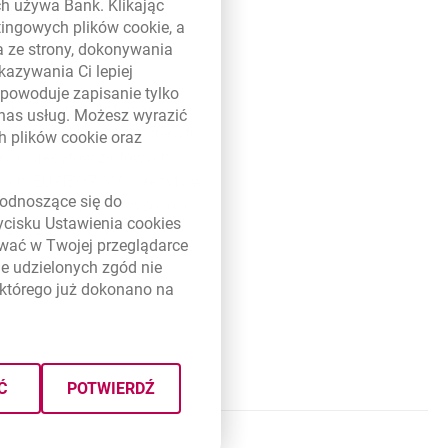
ych używa Bank. Klikając
rnizację, rozbudowę lub
etingowych plików
cookie
, a
a ze strony, dokonywania
 i są dostępne w sieci
kazywania Ci lepiej
powoduje zapisanie tylko
, niskie oprocentowanie, niski
 nas usług. Możesz wyrazić
ość przewalutowania kredytu.
ch plików
cookie
oraz
adku kredytów złotowych,
kich, EURIBOR 6M - kredyty w
link otwiera się w nowym oknie
odnoszące się do
st uzależnione od wysokości
zycisku Ustawienia
cookies
sze 12 miesięcy.
ywać w Twojej przeglądarce
e udzielonych zgód nie
którego już dokonano na
Ć
POTWIERDŹ