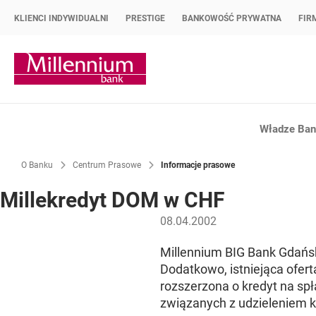
KLIENCI INDYWIDUALNI
PRESTIGE
BANKOWOŚĆ PRYWATNA
FIR
Strona główna Bank Millennium
Władze Bank
O Banku
Centrum Prasowe
Informacje prasowe
Millekredyt DOM w CHF
08.04.2002
Millennium BIG Bank Gdańs
Dodatkowo, istniejąca ofer
rozszerzona o kredyt na sp
związanych z udzieleniem k