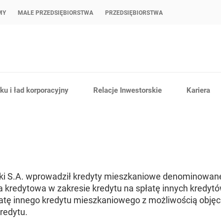
MY
MAŁE PRZEDSIĘBIORSTWA
PRZEDSIĘBIORSTWA
u i ład korporacyjny
Relacje Inwestorskie
Kariera
ki S.A. wprowadził kredyty mieszkaniowe denominowane
ta kredytowa w zakresie kredytu na spłatę innych kredy
łatę innego kredytu mieszkaniowego z możliwością obj
redytu.