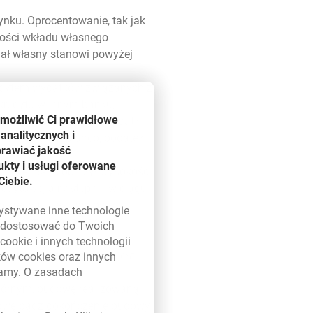
nku. Oprocentowanie, tak jak
kości wkładu własnego
iał własny stanowi powyżej
redytem wydatków związanych z
 kredytu w innym banku,
umożliwić Ci prawidłowe
leconych przez Bank), wydatki
analitycznych i
 własnego in blanco, podatek
prawiać jakość
kty i usługi oferowane
cyjnej Bank obniżył wysokość
Ciebie.
kredytowej a następnie w ciągu
o kredytu. Jeśli wniosek
zystywane inne technologie
go kredytu. Standardowa
ą dostosować do Twoich
w
cookie
i innych technologii
lowym zabezpieczeniem jest
ików
cookies
oraz innych
damy. O zasadach
 w nowym oknie
wtórnym, budowę realizowaną
udowę bądź dokończenie budowy