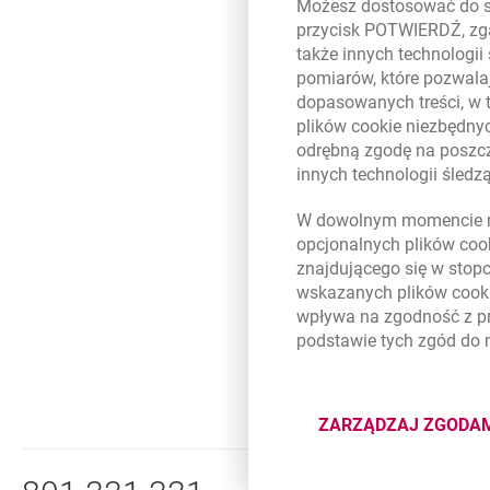
Możesz dostosować do sw
domu, zakup działki budowlane
przycisk POTWIERDŹ, zga
remont domu bądź mieszkania
także innych technologii
Kredyty są udzielane w złotówk
pomiarów, które pozwalaj
Millennium oraz w oddziałac
dopasowanych treści, w 
Bank oferuje kredytobiorcom ko
plików
cookie
niezbędnyc
poziom udziału środków własny
odrębną zgodę na poszcz
Kredyt oprocentowany jest wed
innych technologii śled
LIBOR 6M dla USD- kredyty dol
W dowolnym momencie m
Euro oraz według stopy refere
opcjonalnych plików
coo
udziału własnego Klienta. Bank
znajdującego się w stop
Powrót do listy
wskazanych plików
cook
wpływa na zgodność z p
podstawie tych zgód do
ZARZĄDZAJ ZGODA
DOTYCZĄ
Nawigacja dolna