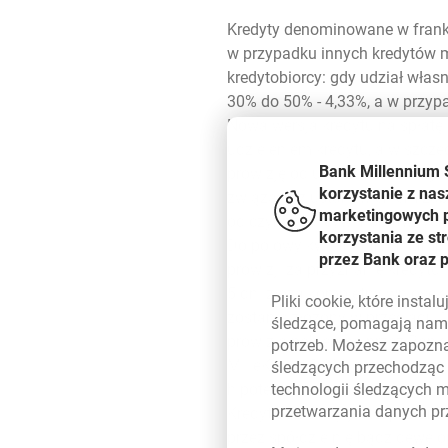
Kredyty denominowane w franka
w przypadku innych kredytów 
kredytobiorcy: gdy udział wła
30% do 50% - 4,33%, a w przyp
Nowa wersja kredytu na spłat
udzieleniem kredytu, a w szcze
Bank Millennium 
prowizję od udzielenia nowego k
korzystanie z nas
związane z ustanowieniem zabe
marketingowych pl
od czynności cywilnoprawnych 
korzystania ze s
Do polowy kwietnia trwa kamp
przez Bank oraz 
prowizji za przyznanie kredytu.
5 dni złożą kompletny wniosek 
Pliki
cookie
, które insta
zostanie złożony w przeciągu 
śledzące, pomagają nam 
prowizja pobierana przez Bank
potrzeb. Możesz zapozna
MilleKredyt DOM jest pakietem
śledzących przechodząc
hipoteka.
technologii śledzących 
przetwarzania danych p
Kredyt udzielany jest z przez
przez spółdzielnię bądź dewe