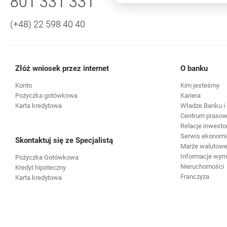
Zadzwoń do nas
801 331 331
(+48) 22 598 40 40
Złóż wniosek przez internet
O banku
Konto
Kim jesteśmy
Pożyczka gotówkowa
Kariera
Karta kredytowa
Władze Banku i 
Centrum praso
Relacje inwesto
Serwis ekonomi
Skontaktuj się ze Specjalistą
Marże walutowe 
Informacje wy
Pożyczka Gotówkowa
Nieruchomości
Kredyt hipoteczny
Franczyza
Karta kredytowa