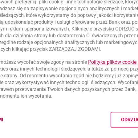
oich preferencji pliki
cookie
i inne technologie śledzące, któr
j, spłatę/refinansowanie innego kredytu mieszkaniowego, mode
dzasz się na zapisywanie opcjonalnych analitycznych i mark
.
 śledzących, które wykorzystamy do poprawy jakości korzystani
ach, dolarach amerykańskich, Euro oraz frankach szwajcarskich
ą udoskonalać produkty i usługi oferowane przez Bank oraz po
h BIG Banku GDAŃSKIEGO.
tym reklam spersonalizowanych. Kliknięcie przycisku ODRZUĆ s
rzystne warunki kredytowe: długi okres finansowania (do 30 lat)
h dla działania strony lub dostarczenia Ci świadczonych przez
ch - 20% lub 10%, brak opłat za rozpatrzenie wniosku i możliw
ególne rodzaje opcjonalnych analitycznych lub marketingowy
ług zmiennej stopy procentowej opartej o: WIBOR 3M - w przyp
zących klikając przycisk ZARZĄDZAJ ZGODAMI.
arowe, LIBOR 6M dla CHF - dla kredytów we frankach szwajcars
ożesz wycofać swoje zgody na stronie
Polityka plików
cookie
ncyjnej powiększonej o marżę banku. Oprocentowanie kredytu je
kies
oraz innych technologii śledzących, a także za pomocą pr
 oferuje możliwość stałego oprocentowania kredytu przez pierw
ce strony. Od momentu wycofania zgód nie będziemy już zapis
ie
oraz wykorzystywać innych technologii śledzących. Wycofani
rawem przetwarzania Twoich danych pozyskanych przez Bank, 
 momentu ich wycofania.
MI
ODRZU
CYMI PLIKÓW
COOKIES