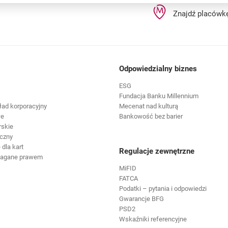
Znajdź placówk
Odpowiedzialny biznes
ESG
Fundacja Banku Millennium
ład korporacyjny
Mecenat nad kulturą
we
Bankowość bez barier
rskie
czny
dla kart
Regulacje zewnętrzne
magane prawem
MiFID
FATCA
Podatki – pytania i odpowiedzi
Gwarancje BFG
PSD2
Wskaźniki referencyjne