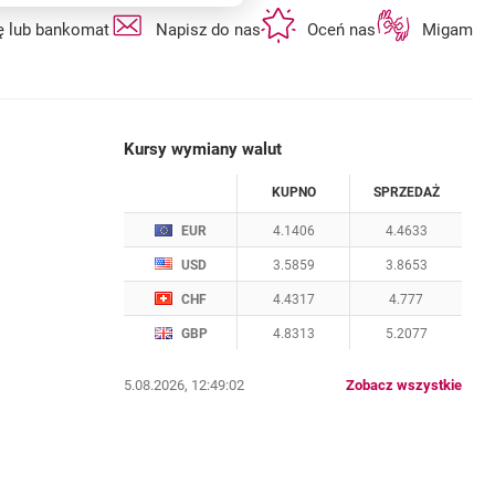
otwiera się w nowej karcie
otwiera się w nowej karcie
otwiera się w n
ę lub bankomat
Napisz do nas
Oceń nas
Migam
Kursy wymiany walut
WALUTA
KUPNO
SPRZEDAŻ
Kursy wymiany walut. Data aktualizacji: 5.08.2
EUR
4.1406
4.4633
USD
3.5859
3.8653
CHF
4.4317
4.777
GBP
4.8313
5.2077
kurs
5.08.2026, 12:49:02
Zobacz wszystkie