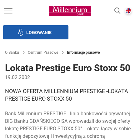
Bank Millennium homepage
E
SZUKAJ
z
LOGOWANIE
Banku i ład korporacyjny
Relacje Inwestorskie
Kariera
O Banku
Centrum Prasowe
Informacje prasowe
Lokata Prestige Euro Stoxx 50
19.02.2002
NOWA OFERTA MILLENNIUM PRESTIGE -LOKATA
PRESTIGE EURO STOXX 50
Bank Millennium PRESTIGE - linia bankowości prywatnej
BIG Banku GDAŃSKIEGO SA wprowadził do swojej oferty
lokatę PRESTIGE EURO STOXX 50". Lokata łączy w sobie
funkcję depozytową i inwestycyjną z ochroną