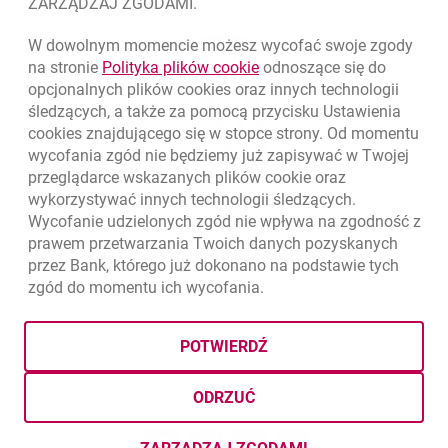
ZARZĄDZAJ ZGODAMI.
W dowolnym momencie możesz wycofać swoje zgody
link otwiera się w nowym o
na stronie
Polityka plików
cookie
odnoszące się do
opcjonalnych plików
cookies
oraz innych technologii
śledzących, a także za pomocą przycisku Ustawienia
cookies
znajdującego się w stopce strony. Od momentu
wycofania zgód nie będziemy już zapisywać w Twojej
przeglądarce wskazanych plików
cookie
oraz
wykorzystywać innych technologii śledzących.
Wycofanie udzielonych zgód nie wpływa na zgodność z
prawem przetwarzania Twoich danych pozyskanych
przez Bank, którego już dokonano na podstawie tych
zgód do momentu ich wycofania.
otwiera się w nowej karcie
otwiera 
Ochrona danych
Ustawienia
cookies
Zastrzeżenia prawne
otwiera się w nowej karcie
Mapa strony
POTWIERDŹ
BIC (Swift): BIGBPLPWXXX
Copyright
© Bank Millennium SA
ODRZUĆ
Goodie
otwiera się w nowej karcie
Twitter
otwiera się w nowej karcie
YouTube
otwiera się w nowej karcie
LinkedIn
otwiera się w nowej kar