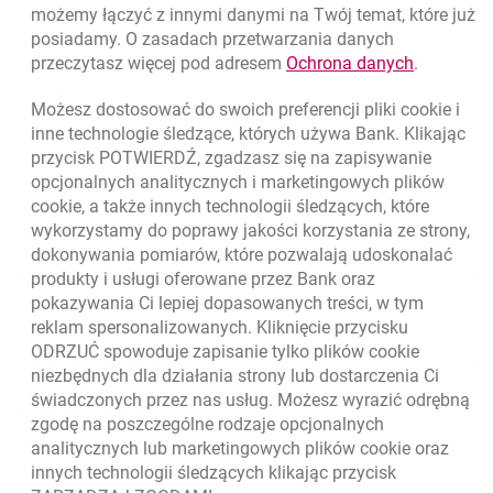
możemy łączyć z innymi danymi na Twój temat, które już
posiadamy. O zasadach przetwarzania danych
otwiera się w nowej karcie
Znajdź placówkę lub bankomat
link otwie
przeczytasz więcej pod adresem
Ochrona danych
.
otwiera się w nowej karcie
Napisz do nas
Możesz dostosować do swoich preferencji pliki
cookie
i
otwiera się w nowej karcie
inne technologie śledzące, których używa Bank. Klikając
Oceń nas
przycisk POTWIERDŹ, zgadzasz się na zapisywanie
opcjonalnych analitycznych i marketingowych plików
cookie
, a także innych technologii śledzących, które
wykorzystamy do poprawy jakości korzystania ze strony,
Złóż wniosek przez internet
dokonywania pomiarów, które pozwalają udoskonalać
Skontaktuj się ze Specjalistą
produkty i usługi oferowane przez Bank oraz
pokazywania Ci lepiej dopasowanych treści, w tym
O banku
reklam spersonalizowanych. Kliknięcie przycisku
ODRZUĆ spowoduje zapisanie tylko plików
cookie
Odpowiedzialny biznes
niezbędnych dla działania strony lub dostarczenia Ci
świadczonych przez nas usług. Możesz wyrazić odrębną
Regulacje zewnętrzne
zgodę na poszczególne rodzaje opcjonalnych
analitycznych lub marketingowych plików
cookie
oraz
innych technologii śledzących klikając przycisk