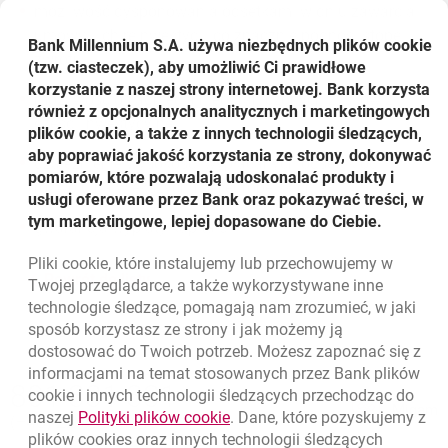
możliwość dysponowania odsetkami w dniu zawarcia
umowy i ich reinwestycji, co znacznie podnosi stopę
Bank Millennium S.A. używa niezbędnych plików
cookie
zwrotu
(tzw. ciasteczek), aby umożliwić Ci prawidłowe
korzystanie z naszej strony internetowej. Bank korzysta
możliwość osiągnięcia nieograniczonych zysków z
również z opcjonalnych analitycznych i marketingowych
części inwestycyjnej
plików cookie, a także z innych technologii śledzących,
aby poprawiać jakość korzystania ze strony, dokonywać
uzależnienie wysokości wypłacanych odsetek od
pomiarów, które pozwalają udoskonalać produkty i
rozwoju największych firm europejskich
usługi oferowane przez Bank oraz pokazywać treści, w
tym marketingowe, lepiej dopasowane do Ciebie.
gwarancja wypłaty kapitału
Pliki
cookie
, które instalujemy lub przechowujemy w
Powrót do listy
Twojej przeglądarce, a także wykorzystywane inne
technologie śledzące, pomagają nam zrozumieć, w jaki
sposób korzystasz ze strony i jak możemy ją
dostosować do Twoich potrzeb. Możesz zapoznać się z
informacjami na temat stosowanych przez Bank plików
Nawigacja dolna
801 331 331
cookie
i innych technologii śledzących przechodząc do
Zadzwoń do nas
Migam
link otwiera się w nowym oknie
naszej
Polityki plików
cookie
. Dane, które pozyskujemy z
(+48) 22 598 40 40
plików
cookies
oraz innych technologii śledzących