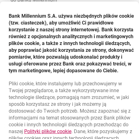
możliwość otrzymania Limitu przez Millenet, telefon lub
Bank Millennium S.A. używa niezbędnych plików
cookie
podczas jednej wizyty w oddziale, do
(tzw. ciasteczek), aby umożliwić Ci prawidłowe
korzystanie z naszej strony internetowej. Bank korzysta
2 000 zł bez konieczności dokumentowania dochodu
również z opcjonalnych analitycznych i marketingowych
plików cookie, a także z innych technologii śledzących,
oprocentowanie Limitu liczone jest od kwoty
aby poprawiać jakość korzystania ze strony, dokonywać
wykorzystanej, a nie od całości przyznanego Limitu
pomiarów, które pozwalają udoskonalać produkty i
usługi oferowane przez Bank oraz pokazywać treści, w
Z oferty specjalnej można skorzystać w oddziałach Banku
tym marketingowe, lepiej dopasowane do Ciebie.
Millennium w całej Polsce, pod nr infolinii TeleMillennium
(801 331 331) lub na stronie www.bankmillennium.pl.
Pliki
cookie
, które instalujemy lub przechowujemy w
Powrót do listy
Twojej przeglądarce, a także wykorzystywane inne
technologie śledzące, pomagają nam zrozumieć, w jaki
sposób korzystasz ze strony i jak możemy ją
dostosować do Twoich potrzeb. Możesz zapoznać się z
informacjami na temat stosowanych przez Bank plików
Nawigacja dolna
801 331 331
cookie
i innych technologii śledzących przechodząc do
Zadzwoń do nas
Migam
link otwiera się w nowym oknie
naszej
Polityki plików
cookie
. Dane, które pozyskujemy z
(+48) 22 598 40 40
plików
cookies
oraz innych technologii śledzących