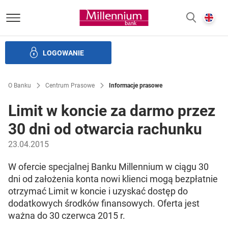
Bank Millennium homepage
E
SZUKAJ
z
LOGOWANIE
Banku i ład korporacyjny
Relacje Inwestorskie
Kariera
O Banku
Centrum Prasowe
Informacje prasowe
Limit w koncie za darmo przez
30 dni od otwarcia rachunku
23.04.2015
W ofercie specjalnej Banku Millennium w ciągu 30
dni od założenia konta nowi klienci mogą bezpłatnie
otrzymać Limit w koncie i uzyskać dostęp do
dodatkowych środków finansowych. Oferta jest
ważna do 30 czerwca 2015 r.