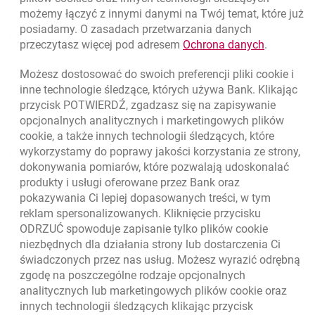
możemy łączyć z innymi danymi na Twój temat, które już
posiadamy. O zasadach przetwarzania danych
otwiera się w nowej karcie
Znajdź placówkę lub bankomat
link otwie
przeczytasz więcej pod adresem
Ochrona danych
.
otwiera się w nowej karcie
Napisz do nas
Możesz dostosować do swoich preferencji pliki
cookie
i
otwiera się w nowej karcie
inne technologie śledzące, których używa Bank. Klikając
Oceń nas
przycisk POTWIERDŹ, zgadzasz się na zapisywanie
opcjonalnych analitycznych i marketingowych plików
cookie
, a także innych technologii śledzących, które
wykorzystamy do poprawy jakości korzystania ze strony,
Złóż wniosek przez internet
dokonywania pomiarów, które pozwalają udoskonalać
Skontaktuj się ze Specjalistą
produkty i usługi oferowane przez Bank oraz
pokazywania Ci lepiej dopasowanych treści, w tym
O banku
reklam spersonalizowanych. Kliknięcie przycisku
ODRZUĆ spowoduje zapisanie tylko plików
cookie
Odpowiedzialny biznes
niezbędnych dla działania strony lub dostarczenia Ci
świadczonych przez nas usług. Możesz wyrazić odrębną
Regulacje zewnętrzne
zgodę na poszczególne rodzaje opcjonalnych
analitycznych lub marketingowych plików
cookie
oraz
innych technologii śledzących klikając przycisk