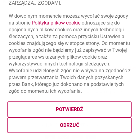
Kursy wymiany walut
ZARZĄDZAJ ZGODAMI.
WALUTA
KUPNO
SPRZEDAŻ
W dowolnym momencie możesz wycofać swoje zgody
Kursy wymiany walut. Data aktualizacji: 7.08.2026, 12:53:25
link otwiera się w nowym o
na stronie
Polityka plików
cookie
odnoszące się do
EUR
4.1346
4.4568
opcjonalnych plików
cookies
oraz innych technologii
USD
3.5711
3.8493
śledzących, a także za pomocą przycisku Ustawienia
cookies
znajdującego się w stopce strony. Od momentu
CHF
4.4312
4.7764
wycofania zgód nie będziemy już zapisywać w Twojej
GBP
4.822
5.1978
przeglądarce wskazanych plików
cookie
oraz
wykorzystywać innych technologii śledzących.
k
7.08.2026, 12:53:25
Zobacz wszystkie
Wycofanie udzielonych zgód nie wpływa na zgodność z
prawem przetwarzania Twoich danych pozyskanych
przez Bank, którego już dokonano na podstawie tych
zgód do momentu ich wycofania.
otwiera się w nowej karcie
otwiera 
Ochrona danych
Ustawienia
cookies
Zastrzeżenia prawne
otwiera się w nowej karcie
Mapa strony
POTWIERDŹ
BIC (Swift): BIGBPLPWXXX
Copyright
© Bank Millennium SA
ODRZUĆ
Goodie
otwiera się w nowej karcie
Twitter
otwiera się w nowej karcie
YouTube
otwiera się w nowej karcie
LinkedIn
otwiera się w nowej kar