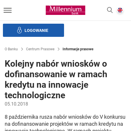
Bank Millennium homepage
E
SZUKAJ
z
LOGOWANIE
Banku i ład korporacyjny
Relacje Inwestorskie
Kariera
O Banku
Centrum Prasowe
Informacje prasowe
Kolejny nabór wniosków o
dofinansowanie w ramach
kredytu na innowacje
technologiczne
05.10.2018
8 października rusza nabór wniosków do V konkursu
na dofinansowanie projektów w ramach kredytu na
innowacje technologiczne. W ramach projektu