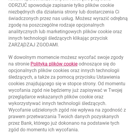
ODRZUĆ spowoduje zapisanie tylko plików
cookie
Odpowiedzialny biznes
niezbędnych dla działania strony lub dostarczenia Ci
świadczonych przez nas usług. Możesz wyrazić odrębną
Regulacje zewnętrzne
zgodę na poszczególne rodzaje opcjonalnych
analitycznych lub marketingowych plików
cookie
oraz
innych technologii śledzących klikając przycisk
Kursy wymiany walut
ZARZĄDZAJ ZGODAMI.
WALUTA
KUPNO
SPRZEDAŻ
W dowolnym momencie możesz wycofać swoje zgody
Kursy wymiany walut. Data aktualizacji: 7.08.2026, 12:53:25
link otwiera się w nowym o
na stronie
Polityka plików
cookie
odnoszące się do
EUR
4.1346
4.4568
opcjonalnych plików
cookies
oraz innych technologii
USD
3.5711
3.8493
śledzących, a także za pomocą przycisku Ustawienia
cookies
znajdującego się w stopce strony. Od momentu
CHF
4.4312
4.7764
wycofania zgód nie będziemy już zapisywać w Twojej
GBP
4.822
5.1978
przeglądarce wskazanych plików
cookie
oraz
wykorzystywać innych technologii śledzących.
k
7.08.2026, 12:53:25
Zobacz wszystkie
Wycofanie udzielonych zgód nie wpływa na zgodność z
prawem przetwarzania Twoich danych pozyskanych
przez Bank, którego już dokonano na podstawie tych
zgód do momentu ich wycofania.
otwiera się w nowej karcie
otwiera 
Ochrona danych
Ustawienia
cookies
Zastrzeżenia prawne