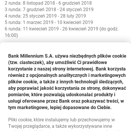
2 runda: 8 listopad 2018 - 6 grudzień 2018
3 runda: 7 grudzień 2018 - 24 styczeń 2019
4 runda: 25 styczeń 2019 - 28 luty 2019
5 runda: 1 marzec 2019 - 10 kwiecień 2019
6 runda: 11 kwiecień 2019 - 26 kwiecień 2019 (do godz.
16:00)
Przedsiębiorcy mogą liczyć na weryfikację złożonej
dokumentacji przez Bank Gospodarstwa Krajowego
Bank Millennium S.A. używa niezbędnych plików
cookie
jeszcze przed ostateczną oceną wniosku.
(tzw. ciasteczek), aby umożliwić Ci prawidłowe
korzystanie z naszej strony internetowej. Bank korzysta
Więcej informacji
również z opcjonalnych analitycznych i marketingowych
https://www.bankmillennium.pl/przedsiebiorstwa/produkt
plików cookie, a także z innych technologii śledzących,
y/finansowanie/kredyty/kredyt-na-innowacje-
aby poprawiać jakość korzystania ze strony, dokonywać
technologiczne
pomiarów, które pozwalają udoskonalać produkty i
Udostępnij
usługi oferowane przez Bank oraz pokazywać treści, w
tym marketingowe, lepiej dopasowane do Ciebie.
Udostępnij
Udostępnij
Udostępnij
-
-
-
Pliki
cookie
, które instalujemy lub przechowujemy w
otwiera się w nowej karcie
otwiera się w nowej karcie
otwiera się w nowej karcie
Powrót do listy
Twojej przeglądarce, a także wykorzystywane inne