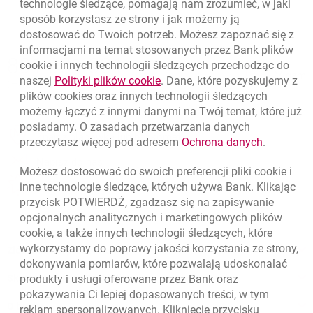
technologie śledzące, pomagają nam zrozumieć, w jaki
sposób korzystasz ze strony i jak możemy ją
dostosować do Twoich potrzeb. Możesz zapoznać się z
informacjami na temat stosowanych przez Bank plików
Nawigacja dolna
801 331 331
cookie
i innych technologii śledzących przechodząc do
Zadzwoń do nas
Migam
link otwiera się w nowym oknie
naszej
Polityki plików
cookie
. Dane, które pozyskujemy z
(+48) 22 598 40 40
plików
cookies
oraz innych technologii śledzących
możemy łączyć z innymi danymi na Twój temat, które już
posiadamy. O zasadach przetwarzania danych
otwiera się w nowej karcie
Znajdź placówkę lub bankomat
link otwie
przeczytasz więcej pod adresem
Ochrona danych
.
otwiera się w nowej karcie
Napisz do nas
Możesz dostosować do swoich preferencji pliki
cookie
i
otwiera się w nowej karcie
inne technologie śledzące, których używa Bank. Klikając
Oceń nas
przycisk POTWIERDŹ, zgadzasz się na zapisywanie
opcjonalnych analitycznych i marketingowych plików
cookie
, a także innych technologii śledzących, które
wykorzystamy do poprawy jakości korzystania ze strony,
Złóż wniosek przez internet
dokonywania pomiarów, które pozwalają udoskonalać
Skontaktuj się ze Specjalistą
produkty i usługi oferowane przez Bank oraz
pokazywania Ci lepiej dopasowanych treści, w tym
O banku
reklam spersonalizowanych. Kliknięcie przycisku