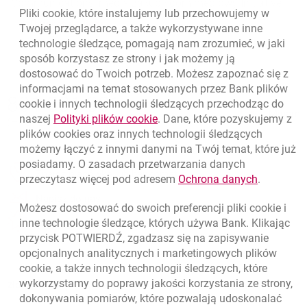
Communications, media zakupił dom mediowy Initiative.
Pliki
cookie
, które instalujemy lub przechowujemy w
Powrót do listy
Twojej przeglądarce, a także wykorzystywane inne
technologie śledzące, pomagają nam zrozumieć, w jaki
sposób korzystasz ze strony i jak możemy ją
dostosować do Twoich potrzeb. Możesz zapoznać się z
informacjami na temat stosowanych przez Bank plików
Nawigacja dolna
801 331 331
cookie
i innych technologii śledzących przechodząc do
Zadzwoń do nas
Migam
link otwiera się w nowym oknie
naszej
Polityki plików
cookie
. Dane, które pozyskujemy z
(+48) 22 598 40 40
plików
cookies
oraz innych technologii śledzących
możemy łączyć z innymi danymi na Twój temat, które już
posiadamy. O zasadach przetwarzania danych
otwiera się w nowej karcie
Znajdź placówkę lub bankomat
link otwie
przeczytasz więcej pod adresem
Ochrona danych
.
otwiera się w nowej karcie
Napisz do nas
Możesz dostosować do swoich preferencji pliki
cookie
i
otwiera się w nowej karcie
inne technologie śledzące, których używa Bank. Klikając
Oceń nas
przycisk POTWIERDŹ, zgadzasz się na zapisywanie
opcjonalnych analitycznych i marketingowych plików
cookie
, a także innych technologii śledzących, które
wykorzystamy do poprawy jakości korzystania ze strony,
Złóż wniosek przez internet
dokonywania pomiarów, które pozwalają udoskonalać