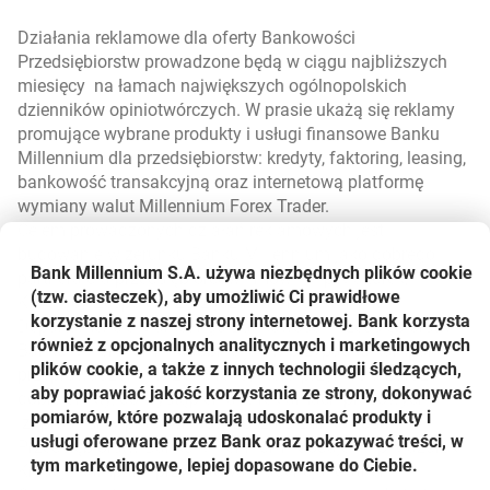
Działania reklamowe dla oferty Bankowości
Przedsiębiorstw prowadzone będą w ciągu najbliższych
miesięcy na łamach największych ogólnopolskich
dzienników opiniotwórczych. W prasie ukażą się reklamy
promujące wybrane produkty i usługi finansowe Banku
Millennium dla przedsiębiorstw: kredyty, faktoring, leasing,
bankowość transakcyjną oraz internetową platformę
wymiany walut Millennium Forex Trader.
Celem prowadzonych działań reklamowych jest
budowanie wizerunku Banku Millennium jako dobrego
Bank Millennium S.A. używa niezbędnych plików
cookie
partnera dla przedsiębiorców
- mówi Filip Mazurek,
(tzw. ciasteczek), aby umożliwić Ci prawidłowe
Kierujący Zespołem Zarządzania Produktami w
korzystanie z naszej strony internetowej. Bank korzysta
Departamencie Marketingu Bankowości Przedsiębiorstw
również z opcjonalnych analitycznych i marketingowych
Banku Millennium.
Podobnie jak w przypadku kampanii
plików cookie, a także z innych technologii śledzących,
przeprowadzonej w 2010 roku, która przyniosła bardzo
aby poprawiać jakość korzystania ze strony, dokonywać
dobre efekty, do wystąpienia w reklamach prasowych
pomiarów, które pozwalają udoskonalać produkty i
zaprosiliśmy pracowników obszaru Bankowości
usługi oferowane przez Bank oraz pokazywać treści, w
Przedsiębiorstw Banku Millennium
- dodaje Filip Mazurek.
tym marketingowe, lepiej dopasowane do Ciebie.
Kreację kampanii przygotowała agencja Mather