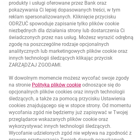
Skontaktuj się ze Specjalistą
produkty i usługi oferowane przez Bank oraz
pokazywania Ci lepiej dopasowanych treści, w tym
O banku
reklam spersonalizowanych. Kliknięcie przycisku
ODRZUĆ spowoduje zapisanie tylko plików
cookie
Odpowiedzialny biznes
niezbędnych dla działania strony lub dostarczenia Ci
świadczonych przez nas usług. Możesz wyrazić odrębną
Regulacje zewnętrzne
zgodę na poszczególne rodzaje opcjonalnych
analitycznych lub marketingowych plików
cookie
oraz
innych technologii śledzących klikając przycisk
ZARZĄDZAJ ZGODAMI.
W dowolnym momencie możesz wycofać swoje zgody
link otwiera się w nowym o
na stronie
Polityka plików
cookie
odnoszące się do
opcjonalnych plików
cookies
oraz innych technologii
śledzących, a także za pomocą przycisku Ustawienia
cookies
znajdującego się w stopce strony. Od momentu
wycofania zgód nie będziemy już zapisywać w Twojej
przeglądarce wskazanych plików
cookie
oraz
wykorzystywać innych technologii śledzących.
Wycofanie udzielonych zgód nie wpływa na zgodność z
prawem przetwarzania Twoich danych pozyskanych