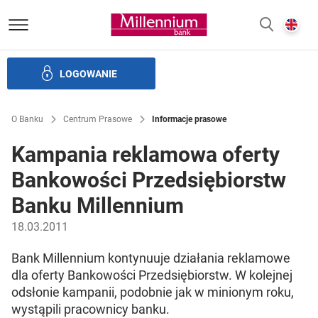
Bank Millennium homepage
E
SZUKAJ
z
LOGOWANIE
Banku i ład korporacyjny
Relacje Inwestorskie
Kariera
O Banku
Centrum Prasowe
Informacje prasowe
Kampania reklamowa oferty
Bankowości Przedsiębiorstw
Banku Millennium
18.03.2011
Bank Millennium kontynuuje działania reklamowe
dla oferty Bankowości Przedsiębiorstw. W kolejnej
odsłonie kampanii, podobnie jak w minionym roku,
wystąpili pracownicy banku.