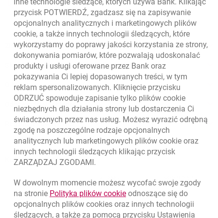
otwiera się w nowej karcie
inne technologie śledzące, których używa Bank. Klikając
Oceń nas
przycisk POTWIERDŹ, zgadzasz się na zapisywanie
opcjonalnych analitycznych i marketingowych plików
cookie
, a także innych technologii śledzących, które
wykorzystamy do poprawy jakości korzystania ze strony,
Złóż wniosek przez internet
dokonywania pomiarów, które pozwalają udoskonalać
Skontaktuj się ze Specjalistą
produkty i usługi oferowane przez Bank oraz
pokazywania Ci lepiej dopasowanych treści, w tym
O banku
reklam spersonalizowanych. Kliknięcie przycisku
ODRZUĆ spowoduje zapisanie tylko plików
cookie
Odpowiedzialny biznes
niezbędnych dla działania strony lub dostarczenia Ci
świadczonych przez nas usług. Możesz wyrazić odrębną
Regulacje zewnętrzne
zgodę na poszczególne rodzaje opcjonalnych
analitycznych lub marketingowych plików
cookie
oraz
innych technologii śledzących klikając przycisk
Kursy wymiany walut
ZARZĄDZAJ ZGODAMI.
WALUTA
KUPNO
SPRZEDAŻ
W dowolnym momencie możesz wycofać swoje zgody
Kursy wymiany walut. Data aktualizacji: 5.08.2026, 12:49:02
link otwiera się w nowym o
na stronie
Polityka plików
cookie
odnoszące się do
EUR
4.1406
4.4633
opcjonalnych plików
cookies
oraz innych technologii
USD
3.5859
3.8653
śledzących, a także za pomocą przycisku Ustawienia