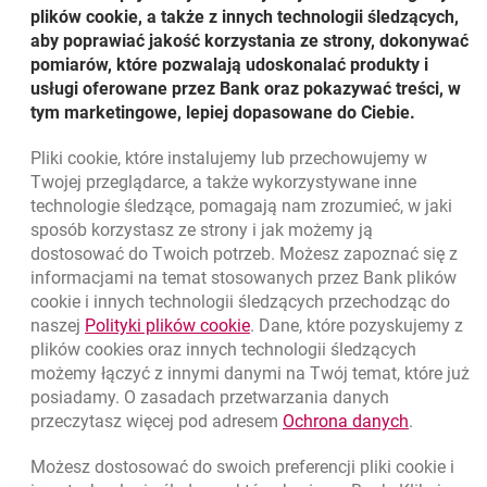
plików cookie, a także z innych technologii śledzących,
31 października 2015 r.
aby poprawiać jakość korzystania ze strony, dokonywać
pomiarów, które pozwalają udoskonalać produkty i
Więcej informacji nt. oferty Kont 360º i promocji „Polecam
usługi oferowane przez Bank oraz pokazywać treści, w
Bank Millennium” można uzyskać w oddziałach Banku
tym marketingowe, lepiej dopasowane do Ciebie.
Millennium w całej Polsce, pod nr infolinii TeleMillennium
(801 331 331) lub na stronie
www.bankmillennium.pl
.
Pliki
cookie
, które instalujemy lub przechowujemy w
Powrót do listy
Twojej przeglądarce, a także wykorzystywane inne
technologie śledzące, pomagają nam zrozumieć, w jaki
sposób korzystasz ze strony i jak możemy ją
dostosować do Twoich potrzeb. Możesz zapoznać się z
informacjami na temat stosowanych przez Bank plików
Nawigacja dolna
801 331 331
cookie
i innych technologii śledzących przechodząc do
Zadzwoń do nas
Migam
link otwiera się w nowym oknie
naszej
Polityki plików
cookie
. Dane, które pozyskujemy z
(+48) 22 598 40 40
plików
cookies
oraz innych technologii śledzących
możemy łączyć z innymi danymi na Twój temat, które już
posiadamy. O zasadach przetwarzania danych
otwiera się w nowej karcie
Znajdź placówkę lub bankomat
link otwie
przeczytasz więcej pod adresem
Ochrona danych
.
otwiera się w nowej karcie
Napisz do nas
Możesz dostosować do swoich preferencji pliki
cookie
i