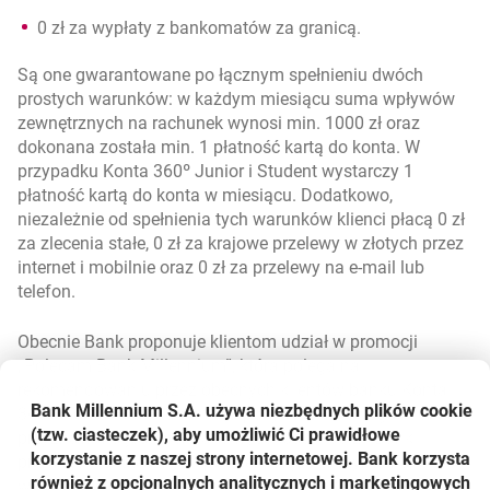
0 zł za wypłaty z bankomatów za granicą.
Są one gwarantowane po łącznym spełnieniu dwóch
prostych warunków: w każdym miesiącu suma wpływów
zewnętrznych na rachunek wynosi min. 1000 zł oraz
dokonana została min. 1 płatność kartą do konta. W
przypadku Konta 360º Junior i Student wystarczy 1
płatność kartą do konta w miesiącu. Dodatkowo,
niezależnie od spełnienia tych warunków klienci płacą 0 zł
za zlecenia stałe, 0 zł za krajowe przelewy w złotych przez
internet i mobilnie oraz 0 zł za przelewy na e-mail lub
telefon.
Obecnie Bank proponuje klientom udział w promocji
„Polecam Bank Millennium”, która polega na
rekomendowaniu przez obecnych klientów banku Konta
Bank Millennium S.A. używa niezbędnych plików
cookie
360°i Konta 360°Student. Za pozyskanie nowego klienta
(tzw. ciasteczek), aby umożliwić Ci prawidłowe
przyznawana jest premia w wysokości 100 zł. Bank
korzystanie z naszej strony internetowej. Bank korzysta
premiuje 7 skutecznych poleceń, stąd maksymalna
również z opcjonalnych analitycznych i marketingowych
wysokość premii może wynieść 700 zł. Promocja trwa do