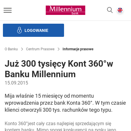
Bank Millennium homepage
E
SZUKAJ
z
LOGOWANIE
Banku i ład korporacyjny
Relacje Inwestorskie
Kariera
O Banku
Centrum Prasowe
Informacje prasowe
Już 300 tysięcy Kont 360°w
Banku Millennium
15.09.2015
Mija właśnie 15 miesięcy od momentu
wprowadzenia przez bank Konta 360°. W tym czasie
klienci otworzyli 300 tys. rachunków tego typu.
Konto 360°jest cały czas najlepiej sprzedającym się
kontem banku. Mimo sporej konkurencji na rynku jego