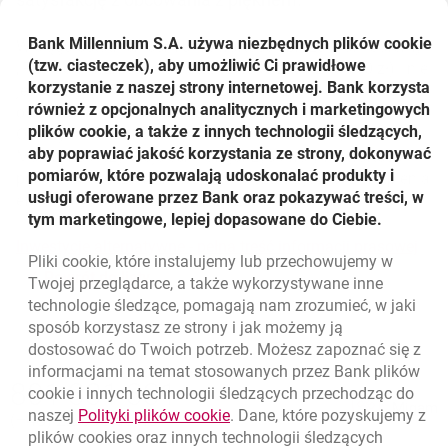
Bank Millennium S.A. używa niezbędnych plików
cookie
W ciągu ostatnich ośmiu lat wartość obrazu Marii Jaremy
(tzw. ciasteczek), aby umożliwić Ci prawidłowe
„Postacie" wzrosła o 6 000% (z 4500 zł do 270 000 zł) i nie
korzystanie z naszej strony internetowej. Bank korzysta
jest to wyjątek. Wartość obrazu Jana Lebensteina „Figura
również z opcjonalnych analitycznych i marketingowych
osiowa nr 77" w ciągu siedmiu lat wzrosła ośmiokrotnie.
plików cookie, a także z innych technologii śledzących,
Obrazy takich artystów jak Kazimierz Mikulski, Adam
aby poprawiać jakość korzystania ze strony, dokonywać
Marczyński czy Wojciech Fangor zyskiwały na wartości
pomiarów, które pozwalają udoskonalać produkty i
ponad 40% rocznie. Inwestycja w sztukę jest bez wątpienia
usługi oferowane przez Bank oraz pokazywać treści, w
efektywnym sposobem pomnażania kapitału.
tym marketingowe, lepiej dopasowane do Ciebie.
otwi
Inwestycje alternatywne - pełna treść informacji prasowej
Pliki
cookie
, które instalujemy lub przechowujemy w
Powrót do listy
Twojej przeglądarce, a także wykorzystywane inne
technologie śledzące, pomagają nam zrozumieć, w jaki
sposób korzystasz ze strony i jak możemy ją
dostosować do Twoich potrzeb. Możesz zapoznać się z
informacjami na temat stosowanych przez Bank plików
Nawigacja dolna
801 331 331
cookie
i innych technologii śledzących przechodząc do
Zadzwoń do nas
Migam
link otwiera się w nowym oknie
naszej
Polityki plików
cookie
. Dane, które pozyskujemy z
(+48) 22 598 40 40
plików
cookies
oraz innych technologii śledzących