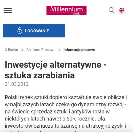
Bank Millennium homepage
E
SZUKAJ
z
LOGOWANIE
Banku i ład korporacyjny
Relacje Inwestorskie
Kariera
O Banku
Centrum Prasowe
Informacje prasowe
Inwestycje alternatywne -
sztuka zarabiania
21.03.2012
Polski rynek sztuki dopiero kształtuje swoje oblicze i
w najbliższych latach czeka go dynamiczny rozwój -
na świecie sprzedaż sztuki i antyków rosła w
niektórych latach nawet o 50% rocznie. Dla
inwestorów oznacza to szansę na atrakcyjne zyski i
satysfakcję z obcowania z pięknem.