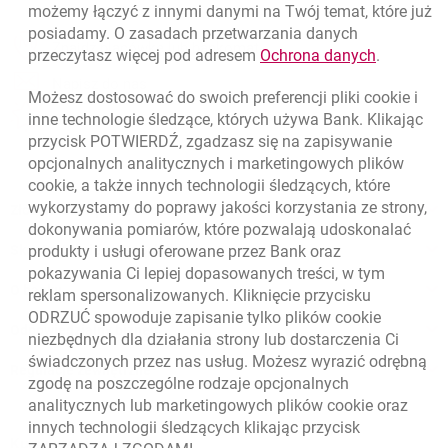
możemy łączyć z innymi danymi na Twój temat, które już
posiadamy. O zasadach przetwarzania danych
otwiera się w nowej karcie
Znajdź placówkę lub bankomat
link otwie
przeczytasz więcej pod adresem
Ochrona danych
.
otwiera się w nowej karcie
Napisz do nas
Możesz dostosować do swoich preferencji pliki
cookie
i
otwiera się w nowej karcie
inne technologie śledzące, których używa Bank. Klikając
Oceń nas
przycisk POTWIERDŹ, zgadzasz się na zapisywanie
opcjonalnych analitycznych i marketingowych plików
cookie
, a także innych technologii śledzących, które
wykorzystamy do poprawy jakości korzystania ze strony,
Złóż wniosek przez internet
dokonywania pomiarów, które pozwalają udoskonalać
Skontaktuj się ze Specjalistą
produkty i usługi oferowane przez Bank oraz
pokazywania Ci lepiej dopasowanych treści, w tym
O banku
reklam spersonalizowanych. Kliknięcie przycisku
ODRZUĆ spowoduje zapisanie tylko plików
cookie
Odpowiedzialny biznes
niezbędnych dla działania strony lub dostarczenia Ci
świadczonych przez nas usług. Możesz wyrazić odrębną
Regulacje zewnętrzne
zgodę na poszczególne rodzaje opcjonalnych
analitycznych lub marketingowych plików
cookie
oraz
innych technologii śledzących klikając przycisk
Kursy wymiany walut