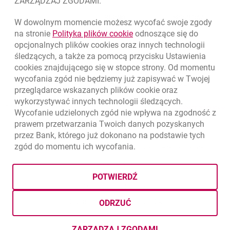
ZARZĄDZAJ ZGODAMI.
WALUTA
KUPNO
SPRZEDAŻ
W dowolnym momencie możesz wycofać swoje zgody
Kursy wymiany walut. Data aktualizacji: 7.08.2026, 09:42:45
link otwiera się w nowym o
na stronie
Polityka plików
cookie
odnoszące się do
EUR
4.139
4.4615
opcjonalnych plików
cookies
oraz innych technologii
USD
3.5925
3.8725
śledzących, a także za pomocą przycisku Ustawienia
cookies
znajdującego się w stopce strony. Od momentu
CHF
4.424
4.7688
wycofania zgód nie będziemy już zapisywać w Twojej
GBP
4.8323
5.2089
przeglądarce wskazanych plików
cookie
oraz
wykorzystywać innych technologii śledzących.
k
7.08.2026, 09:42:45
Zobacz wszystkie
Wycofanie udzielonych zgód nie wpływa na zgodność z
prawem przetwarzania Twoich danych pozyskanych
przez Bank, którego już dokonano na podstawie tych
zgód do momentu ich wycofania.
otwiera się w nowej karcie
otwiera 
Ochrona danych
Ustawienia
cookies
Zastrzeżenia prawne
otwiera się w nowej karcie
Mapa strony
POTWIERDŹ
BIC (Swift): BIGBPLPWXXX
Copyright
© Bank Millennium SA
ODRZUĆ
Goodie
otwiera się w nowej karcie
Twitter
otwiera się w nowej karcie
YouTube
otwiera się w nowej karcie
LinkedIn
otwiera się w nowej kar
ZARZĄDZAJ ZGODAMI