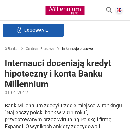
Bank Millennium homepage
E
SZUKAJ
z
LOGOWANIE
Banku i ład korporacyjny
Relacje Inwestorskie
Kariera
O Banku
Centrum Prasowe
Informacje prasowe
Internauci doceniają kredyt
hipoteczny i konta Banku
Millennium
31.01.2012
Bank Millennium zdobył trzecie miejsce w rankingu
"Najlepszy polski bank w 2011 roku",
przygotowanym przez Wirtualną Polskę i firmę
Expandi. O wynikach ankiety zdecydowali