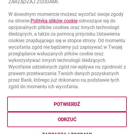
ZARZĄDZAJ ZGODAMI.
W dowolnym momencie możesz wycofać swoje zgody
link otwiera się w nowym o
na stronie
Polityka plików
cookie
odnoszące się do
opcjonalnych plików
cookies
oraz innych technologii
śledzących, a także za pomocą przycisku Ustawienia
cookies
znajdującego się w stopce strony. Od momentu
wycofania zgód nie będziemy już zapisywać w Twojej
przeglądarce wskazanych plików
cookie
oraz
wykorzystywać innych technologii śledzących.
Wycofanie udzielonych zgód nie wpływa na zgodność z
prawem przetwarzania Twoich danych pozyskanych
przez Bank, którego już dokonano na podstawie tych
zgód do momentu ich wycofania.
otwiera się w nowej karcie
otwiera 
Ochrona danych
Ustawienia
cookies
Zastrzeżenia prawne
otwiera się w nowej karcie
Mapa strony
POTWIERDŹ
BIC (Swift): BIGBPLPWXXX
Copyright
© Bank Millennium SA
ODRZUĆ
Goodie
otwiera się w nowej karcie
Twitter
otwiera się w nowej karcie
YouTube
otwiera się w nowej karcie
LinkedIn
otwiera się w nowej kar