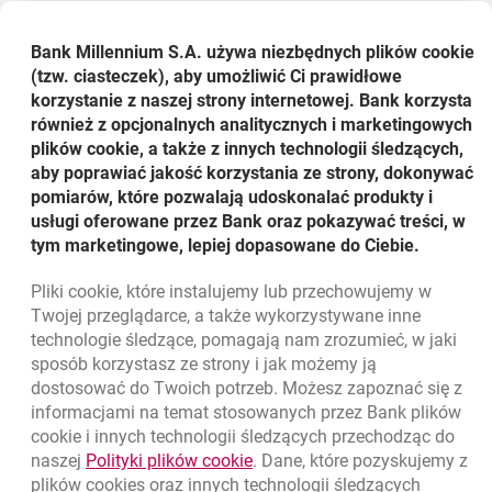
otrzymania na bardzo prostych zasadach zwrotu 3%
wydatków dokonanych kartą do Dobrego Konta
- mówi
Bank Millennium S.A. używa niezbędnych plików
cookie
Izabella Kamińska, Dyrektor Segmentu Klientów
(tzw. ciasteczek), aby umożliwić Ci prawidłowe
Detalicznych w Banku Millennium.
korzystanie z naszej strony internetowej. Bank korzysta
Ranking " Najlepsze polskie banki w 2011 roku",
również z opcjonalnych analitycznych i marketingowych
przygotowany przez portal Wirtualna Polska i firma
plików cookie, a także z innych technologii śledzących,
badawcza Expandi, powstał na podstawie tysięcy
aby poprawiać jakość korzystania ze strony, dokonywać
komentarzy polskich internautów. W opracowaniu
pomiarów, które pozwalają udoskonalać produkty i
wykorzystano ponad 81,5 tys. unikalnych ocen wybranych
usługi oferowane przez Bank oraz pokazywać treści, w
spośród 134 tys. komentarzy, udzielonych na forach
tym marketingowe, lepiej dopasowane do Ciebie.
internetowych, blogach i pod artykułami w całym polskim
Internecie.
Pliki
cookie
, które instalujemy lub przechowujemy w
Powrót do listy
Twojej przeglądarce, a także wykorzystywane inne
technologie śledzące, pomagają nam zrozumieć, w jaki
sposób korzystasz ze strony i jak możemy ją
dostosować do Twoich potrzeb. Możesz zapoznać się z
informacjami na temat stosowanych przez Bank plików
Nawigacja dolna
801 331 331
cookie
i innych technologii śledzących przechodząc do
Zadzwoń do nas
Migam
link otwiera się w nowym oknie
naszej
Polityki plików
cookie
. Dane, które pozyskujemy z
(+48) 22 598 40 40
plików
cookies
oraz innych technologii śledzących