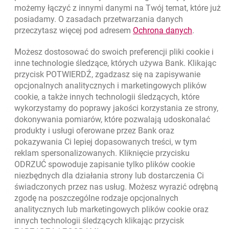
możemy łączyć z innymi danymi na Twój temat, które już
posiadamy. O zasadach przetwarzania danych
otwiera się w nowej karcie
Znajdź placówkę lub bankomat
link otwie
przeczytasz więcej pod adresem
Ochrona danych
.
otwiera się w nowej karcie
Napisz do nas
Możesz dostosować do swoich preferencji pliki
cookie
i
otwiera się w nowej karcie
inne technologie śledzące, których używa Bank. Klikając
Oceń nas
przycisk POTWIERDŹ, zgadzasz się na zapisywanie
opcjonalnych analitycznych i marketingowych plików
cookie
, a także innych technologii śledzących, które
wykorzystamy do poprawy jakości korzystania ze strony,
Złóż wniosek przez internet
dokonywania pomiarów, które pozwalają udoskonalać
Skontaktuj się ze Specjalistą
produkty i usługi oferowane przez Bank oraz
pokazywania Ci lepiej dopasowanych treści, w tym
O banku
reklam spersonalizowanych. Kliknięcie przycisku
ODRZUĆ spowoduje zapisanie tylko plików
cookie
Odpowiedzialny biznes
niezbędnych dla działania strony lub dostarczenia Ci
świadczonych przez nas usług. Możesz wyrazić odrębną
Regulacje zewnętrzne
zgodę na poszczególne rodzaje opcjonalnych
analitycznych lub marketingowych plików
cookie
oraz
innych technologii śledzących klikając przycisk