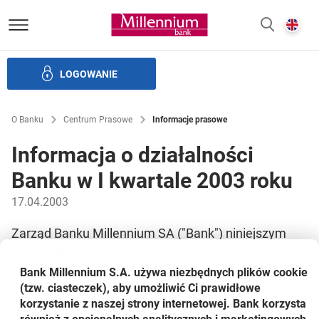
Bank Millennium homepage
E
SZUKAJ
z
LOGOWANIE
Banku i ład korporacyjny
Relacje Inwestorskie
Kariera
O Banku
Centrum Prasowe
Informacje prasowe
Informacja o działalności
Banku w I kwartale 2003 roku
17.04.2003
Zarząd Banku Millennium SA ("Bank") niniejszym
informuje, że w pierwszym kwartale roku
obrotowego 2003 (1 stycznia do 31 marca 2003
Bank Millennium S.A. używa niezbędnych plików
cookie
roku) skonsolidowany zysk netto Grupy Banku
(tzw. ciasteczek), aby umożliwić Ci prawidłowe
Millennium wyniósł 29,9 mln zł. W tym samym
korzystanie z naszej strony internetowej. Bank korzysta
okresie zysk netto Banku Millennium SA wyniósł