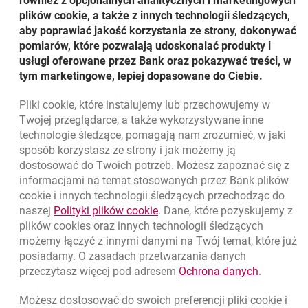
również z opcjonalnych analitycznych i marketingowych
również 29,9 mln zł.
plików cookie, a także z innych technologii śledzących,
aby poprawiać jakość korzystania ze strony, dokonywać
pomiarów, które pozwalają udoskonalać produkty i
Dla porównania, skonsolidowany zysk netto Grupy i Banku
usługi oferowane przez Bank oraz pokazywać treści, w
w pierwszym kwartale 2002 roku wyniósł 47,1 mln zł.
tym marketingowe, lepiej dopasowane do Ciebie.
otwiera si
pobierz dokument:
Wyniki Banku za I kwartał 2003
Pliki
cookie
, które instalujemy lub przechowujemy w
Powrót do listy
Twojej przeglądarce, a także wykorzystywane inne
technologie śledzące, pomagają nam zrozumieć, w jaki
sposób korzystasz ze strony i jak możemy ją
dostosować do Twoich potrzeb. Możesz zapoznać się z
informacjami na temat stosowanych przez Bank plików
Nawigacja dolna
801 331 331
cookie
i innych technologii śledzących przechodząc do
Zadzwoń do nas
Migam
link otwiera się w nowym oknie
naszej
Polityki plików
cookie
. Dane, które pozyskujemy z
(+48) 22 598 40 40
plików
cookies
oraz innych technologii śledzących
możemy łączyć z innymi danymi na Twój temat, które już
posiadamy. O zasadach przetwarzania danych
otwiera się w nowej karcie
Znajdź placówkę lub bankomat
link otwie
przeczytasz więcej pod adresem
Ochrona danych
.
otwiera się w nowej karcie
Napisz do nas
Możesz dostosować do swoich preferencji pliki
cookie
i