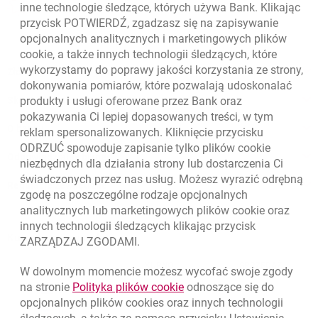
otwiera się w nowej karcie
inne technologie śledzące, których używa Bank. Klikając
Oceń nas
przycisk POTWIERDŹ, zgadzasz się na zapisywanie
opcjonalnych analitycznych i marketingowych plików
cookie
, a także innych technologii śledzących, które
wykorzystamy do poprawy jakości korzystania ze strony,
Złóż wniosek przez internet
dokonywania pomiarów, które pozwalają udoskonalać
Skontaktuj się ze Specjalistą
produkty i usługi oferowane przez Bank oraz
pokazywania Ci lepiej dopasowanych treści, w tym
O banku
reklam spersonalizowanych. Kliknięcie przycisku
ODRZUĆ spowoduje zapisanie tylko plików
cookie
Odpowiedzialny biznes
niezbędnych dla działania strony lub dostarczenia Ci
świadczonych przez nas usług. Możesz wyrazić odrębną
Regulacje zewnętrzne
zgodę na poszczególne rodzaje opcjonalnych
analitycznych lub marketingowych plików
cookie
oraz
innych technologii śledzących klikając przycisk
Kursy wymiany walut
ZARZĄDZAJ ZGODAMI.
WALUTA
KUPNO
SPRZEDAŻ
W dowolnym momencie możesz wycofać swoje zgody
Kursy wymiany walut. Data aktualizacji: 6.08.2026, 12:54:32
link otwiera się w nowym o
na stronie
Polityka plików
cookie
odnoszące się do
EUR
4.1358
4.4581
opcjonalnych plików
cookies
oraz innych technologii
USD
3.5845
3.8639